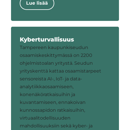
Lue lisää
Kyberturvallisuus
Tampereen kaupunkiseudun
osaamiskeskittymässä on 2200
ohjelmistoalan yritystä. Seudun
yrityskenttä kattaa osaamistarpeet
sensoreista AI-, IoT- ja data-
analytiikkaosaamiseen,
konenäköratkaisuihin ja
kuvantamiseen, ennakoivan
kunnossapidon ratkaisuihin,
virtuaalitodellisuuden
mahdollisuuksiin sekä kyber- ja