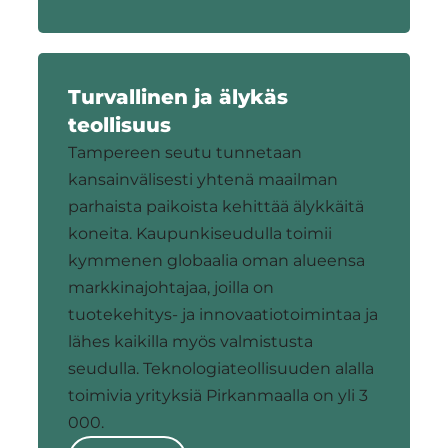
Turvallinen ja älykäs
teollisuus
Tampereen seutu tunnetaan
kansainvälisesti yhtenä maailman
parhaista paikoista kehittää älykkäitä
koneita. Kaupunkiseudulla toimii
kymmenen globaalia oman alueensa
markkinajohtajaa, joilla on
tuotekehitys- ja innovaatiotoimintaa ja
lähes kaikilla myös valmistusta
seudulla. Teknologiateollisuuden alalla
toimivia yrityksiä Pirkanmaalla on yli 3
000.