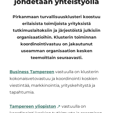
johdetaan yhteistyöllä
Pirkanmaan turvallisuusklusteri koostuu
erilaisista toimijoista yrityksistä
tutkimuslaitoksiin ja järjestöistä julkisiin
organisaatioihin. Klusterin toiminnan
koordinointivastuu on jakautunut
useamman organisaation kesken
teemoittain seuraavasti.
Business Tampereen
vastuulla on klusterin
kokonaisvetovastuu ja koordinointi koskien
viestintää, markkinointia, yrityskehitystä ja
tapahtumia.
Tampereen yliopiston
vastuulla on