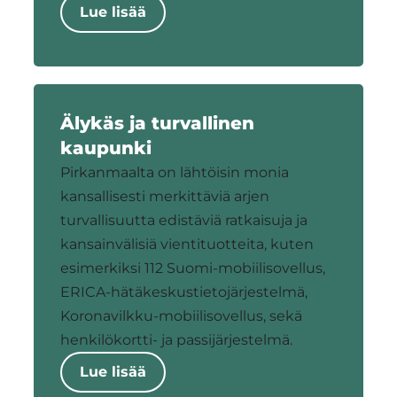
Lue lisää
Älykäs ja turvallinen
kaupunki
Pirkanmaalta on lähtöisin monia
kansallisesti merkittäviä arjen
turvallisuutta edistäviä ratkaisuja ja
kansainvälisiä vientituotteita, kuten
esimerkiksi 112 Suomi-mobiilisovellus,
ERICA-hätäkeskustietojärjestelmä,
Koronavilkku-mobiilisovellus, sekä
henkilökortti- ja passijärjestelmä.
Lue lisää