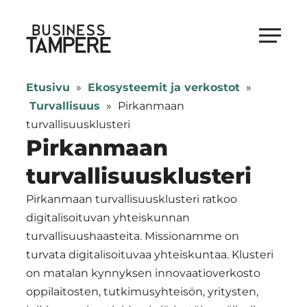
Siirry
suoraan
Business Tampere
sisältöön
Business
Tampere
Etusivu
»
Ekosysteemit ja verkostot
»
supports
Turvallisuus
»
Pirkanmaan
talents,
turvallisuusklusteri
investors
Pirkanmaan
and
turvallisuusklusteri
entrepreneurs
in
Pirkanmaan turvallisuusklusteri ratkoo
making
digitalisoituvan yhteiskunnan
a
turvallisuushaasteita. Missionamme on
smooth
turvata digitalisoituvaa yhteiskuntaa. Klusteri
start
on matalan kynnyksen innovaatioverkosto
in
oppilaitosten, tutkimusyhteisön, yritysten,
Tampere