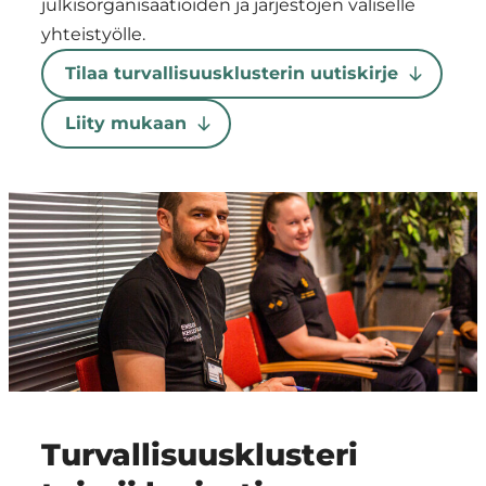
julkisorganisaatioiden ja järjestöjen väliselle
Region
yhteistyölle.
Tilaa turvallisuusklusterin uutiskirje
Liity mukaan
Turvallisuusklusteri