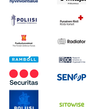
turvallisuusratkaisujen pilotointiin
soveltuvaa tapahtumapaikkaa, näitä
ovat
Särkänniemen huvipuisto
,
Särkänniemen
tapahtumaranta,
Tampere-talo
,
Tampereen stadion
,
Tammelan
jalkapallostadion
, Keskustori,
asemanseutu,
Nokia Arenan
ympäristö,
Tampereen Messu- ja
urheilukeskus
sekä kouluverkko.