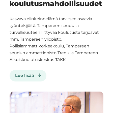
koulutusmahdollisuudet
teollisuuden turvallisuuden
tutkimuksen ja siihen
perustuvan koulutuksen
Kasvava elinkeinoelämä tarvitsee osaavia
kärkeä Suomessa. Esimerkkejä
työntekijöitä. Tampereen seudulla
ajankohtaisista kärkiteemoista
turvallisuuteen liittyvää koulutusta tarjoavat
ovat mm. materiaalien
mm. Tampereen yliopisto,
turvallisuus kiertotaloudessa,
Poliisiammattikorkeakoulu, Tampereen
poliisien työhyvinvointi ja
seudun ammattiopisto Tredu ja Tampereen
moniammatillinen yhteistyö
Aikuiskoulutuskeskus TAKK.
asiakkaiden kohtaamisessa,
moniteknisten ja
Lue lisää
autonomisten järjestelmien
turvallisuus, autonomiset
kulkuvälineet vedenalaisissa
Polamk – poliisin
search and rescue-tehtävissä,
koulutuksen,
knowledge security,
tutkimuksen ja
teknologian vaikutukset