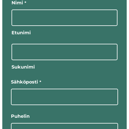
näyttää
Nimi
*
pakolliset
kentät
Etunimi
Sukunimi
Sähköposti
*
Puhelin