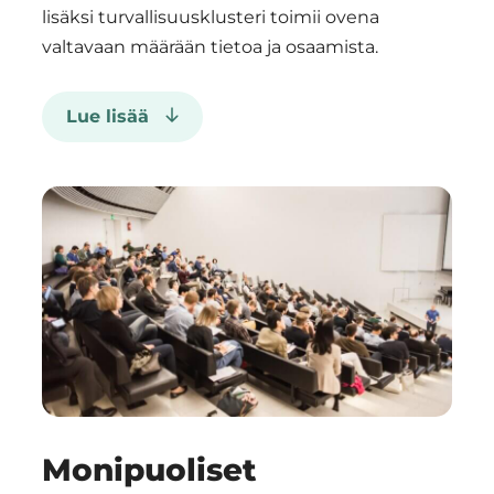
lisäksi turvallisuusklusteri toimii ovena
valtavaan määrään tietoa ja osaamista.
Lue lisää
Tampereen yliopisto
– monialaista
turvallisuuden
huippututkimusta
Tampereen yliopisto
yhdistää monialaista,
tieteellistä, turvallisuuteen
liittyvää huippututkimusta.
Monipuoliset
Tampereen yliopisto on mm.