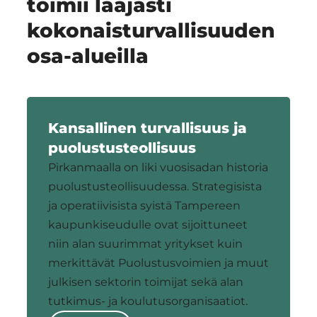
toimii laajasti
kokonaisturvallisuuden
osa-alueilla
Kansallinen turvallisuus ja
puolustusteollisuus
Pirkanmaalla on liki vuosisadan historia
puolustusteollisuudessa. Strategisista
ja operatiivisista syistä Tampereen
kaupunkiseudulle ovat sijoittuneet
niin alan suurimmat yritykset kuin
merkittävät Puolustusvoimien ja muut
julkisen sektorin toimijat sekä alan
tutkimus- ja koulutusorganisaatiot.