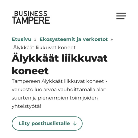
Siirry
suoraan
Business Tampere
sisältöön
Business
Tampere
Etusivu
»
Ekosysteemit ja verkostot
»
supports
Älykkäät liikkuvat koneet
talents,
Älykkäät liikkuvat
investors
koneet
and
entrepreneurs
Tampereen Älykkäät liikkuvat koneet -
in
verkosto luo arvoa vauhdittamalla alan
making
suurten ja pienempien toimijoiden
a
yhteistyötä!
smooth
start
Liity postituslistalle
in
Tampere