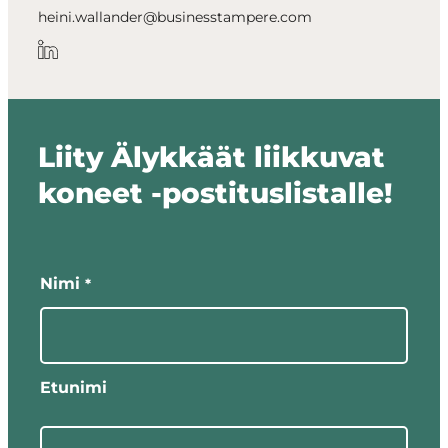
heini.wallander@businesstampere.com
Liity Älykkäät liikkuvat
koneet -postituslistalle!
"
"
*
näyttää
Nimi
*
pakolliset
kentät
Etunimi