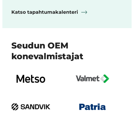
Katso tapahtumakalenteri
Seudun OEM
konevalmistajat
metso
logo
musta
Sandivik
logo
(päivitetty