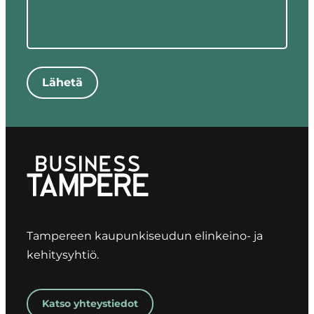
Lähetä
Tampereen kaupunkiseudun elinkeino- ja
kehitysyhtiö.
Katso yhteystiedot