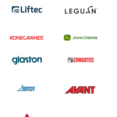
05/2025)
mustalla
Leguan
logo