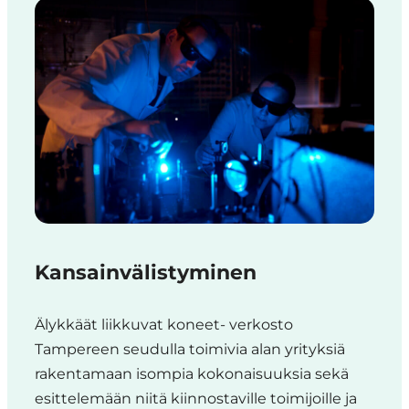
Verkostoja ja
yhteistyökumppaneita ovat
esimerkiksi:
FIMA – Forum for
Intelligent Machines ry
(Älykkäiden koneiden
valmistajien,
asiantuntijayritysten,
järjestelmäintegraattoreiden
Kansainvälistyminen
Kansainvälistyminen
ja tutkimuslaitosten
verkosto)
Älykkäät liikkuvat koneet- verkosto
DIMECC Oy
(Valmistavan
Tampereen seudulla toimivia alan yrityksiä
ja digitaalisen teollisuuden
rakentamaan isompia kokonaisuuksia sekä
sekä akateemisen
esittelemään niitä
kiinnostaville toimijoille ja
tutkimuksen parhaat