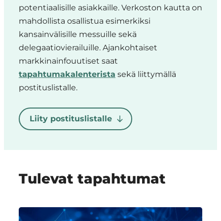
potentiaalisille asiakkaille.
Verkoston
kautta on
voimat yhdistävä
mahdollista osallistua esimerkiksi
innovaatioalusta)
kansainvälisille messuille sekä
MEX Finland ry
delegaatiovierailuille
. Ajankohtaiset
(Manufacturing excellence)
markkinainfouutiset saat
Mobile Work Machines |
tapahtumakalenterista
sekä liittymällä
SIX Sustainable Industry X
postituslistalle.
Tampereen yliopisto
Tampereen
Liity postituslistalle
ammattikorkeakoulu
Teknologian
tutkimuskeskus VTT Oy
Tampereen
Tulevat tapahtumat
ammattioppilaitos Tredu ja
Tampereen
aikuiskoulutuskeskus