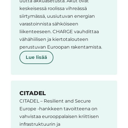
uutta akkuasetusta. Akut ovat
keskeisessä roolissa vihreässä
siirtymässä, uusiutuvan energian
varastoinnista sähköiseen
liikenteeseen. CHARGE vauhdittaa
vähähiilisen ja kiertotalouteen
perustuvan Euroopan rakentamista.
Lue lisää
CITADEL
CITADEL – Resilient and Secure
Europe -hankkeen tavoitteena on
vahvistaa eurooppalaisen kriittisen
infrastruktuurin ja