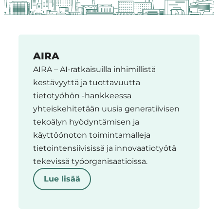
Region
Käynnissä
AIRA
olevat
AIRA – AI-ratkaisuilla inhimillistä
hankkeet
kestävyyttä ja tuottavuutta
tietotyöhön -hankkeessa
yhteiskehitetään uusia generatiivisen
tekoälyn hyödyntämisen ja
käyttöönoton toimintamalleja
tietointensiivisissä ja innovaatiotyötä
tekevissä työorganisaatioissa.
Lue lisää