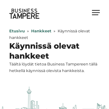
Siirry
suoraan
Business Tampere
sisältöön
Business
Tampere
Etusivu
»
Hankkeet
»
Käynnissä olevat
supports
hankkeet
talents,
Käynnissä olevat
investors
hankkeet
and
entrepreneurs
Täältä löydät tietoa Business Tampereen tällä
in
hetkellä käynnissä olevista hankkeista.
making
a
smooth
start
in
Tampere