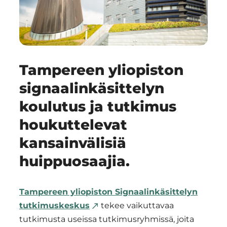
Tampereen yliopiston
signaalinkäsittelyn
koulutus ja tutkimus
houkuttelevat
kansainvälisiä
huippuosaajia.
Tampereen yliopiston Signaalinkäsittelyn
tutkimuskeskus
tekee vaikuttavaa
tutkimusta useissa tutkimusryhmissä, joita