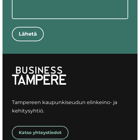
Lähetä
Tampereen kaupunkiseudun elinkeino- ja
kehitysyhtiö.
Katso yhteystiedot