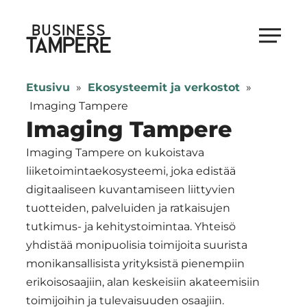
Siirry
suoraan
Business Tampere
sisältöön
Business
Tampere
Etusivu
»
Ekosysteemit ja verkostot
»
supports
Imaging Tampere
talents,
Imaging Tampere
investors
Imaging Tampere on kukoistava
and
liiketoimintaekosysteemi, joka edistää
entrepreneurs
digitaaliseen kuvantamiseen liittyvien
in
tuotteiden, palveluiden ja ratkaisujen
making
tutkimus- ja kehitystoimintaa. Yhteisö
a
yhdistää monipuolisia toimijoita suurista
smooth
monikansallisista yrityksistä pienempiin
start
erikoisosaajiin, alan keskeisiin akateemisiin
in
toimijoihin ja tulevaisuuden osaajiin.
Tampere