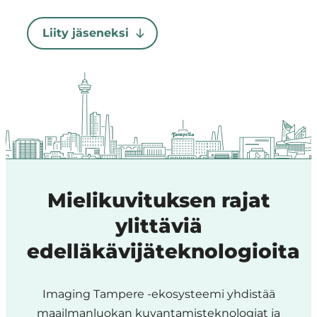
Region
Liity jäseneksi
Mielikuvituksen rajat
ylittäviä
edelläkävijäteknologioita
Imaging Tampere -ekosysteemi yhdistää
maailmanluokan kuvantamisteknologiat ja