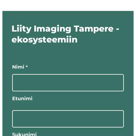
Liity Imaging Tampere -
ekosysteemiin
"
"
*
näyttää
Nimi
*
pakolliset
kentät
Etunimi
Sukunimi