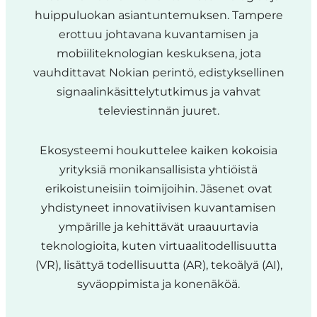
huippuluokan asiantuntemuksen. Tampere
erottuu johtavana kuvantamisen ja
mobiiliteknologian keskuksena, jota
vauhdittavat Nokian perintö, edistyksellinen
signaalinkäsittelytutkimus ja vahvat
televiestinnän juuret.
Ekosysteemi houkuttelee kaiken kokoisia
yrityksiä monikansallisista yhtiöistä
erikoistuneisiin toimijoihin. Jäsenet ovat
yhdistyneet innovatiivisen kuvantamisen
ympärille ja kehittävät uraauurtavia
teknologioita, kuten virtuaalitodellisuutta
(VR), lisättyä todellisuutta (AR), tekoälyä (AI),
syväoppimista ja konenäköä.