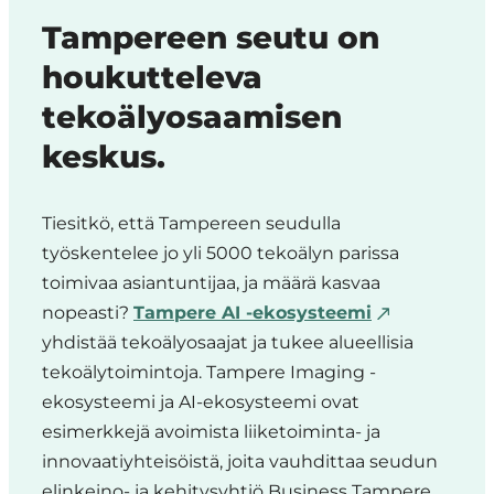
Tampereen seutu on
houkutteleva
tekoälyosaamisen
keskus.
Tiesitkö, että Tampereen seudulla
työskentelee jo yli 5000 tekoälyn parissa
toimivaa asiantuntijaa, ja määrä kasvaa
nopeasti?
Tampere AI -ekosysteemi
yhdistää tekoälyosaajat ja tukee alueellisia
tekoälytoimintoja. Tampere Imaging -
ekosysteemi ja AI-ekosysteemi ovat
esimerkkejä avoimista liiketoiminta- ja
innovaatiyhteisöistä, joita vauhdittaa seudun
elinkeino- ja kehitysyhtiö Business Tampere.