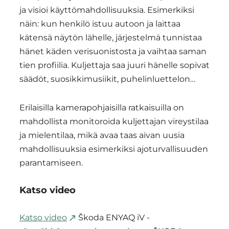
ja visioi käyttömahdollisuuksia. Esimerkiksi
näin: kun henkilö istuu autoon ja laittaa
kätensä näytön lähelle, järjestelmä tunnistaa
hänet käden verisuonistosta ja vaihtaa saman
tien profiilia. Kuljettaja saa juuri hänelle sopivat
säädöt, suosikkimusiikit, puhelinluettelon…
Erilaisilla kamerapohjaisilla ratkaisuilla on
mahdollista monitoroida kuljettajan vireystilaa
ja mielentilaa, mikä avaa taas aivan uusia
mahdollisuuksia esimerkiksi ajoturvallisuuden
parantamiseen.
Katso video
Katso video
Škoda ENYAQ iV -