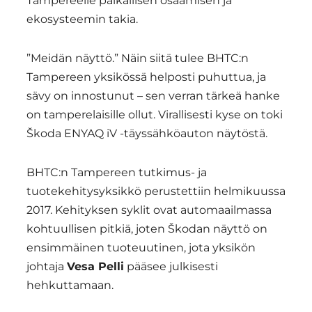
Tampereelle paikallisen osaamisen ja
ekosysteemin takia.
”Meidän näyttö.” Näin siitä tulee BHTC:n
Tampereen yksikössä helposti puhuttua, ja
sävy on innostunut – sen verran tärkeä hanke
on tamperelaisille ollut. Virallisesti kyse on toki
Škoda ENYAQ iV -täyssähköauton näytöstä.
BHTC:n Tampereen tutkimus- ja
tuotekehitysyksikkö perustettiin helmikuussa
2017. Kehityksen syklit ovat automaailmassa
kohtuullisen pitkiä, joten Škodan näyttö on
ensimmäinen tuoteuutinen, jota yksikön
johtaja
Vesa Pelli
pääsee julkisesti
hehkuttamaan.