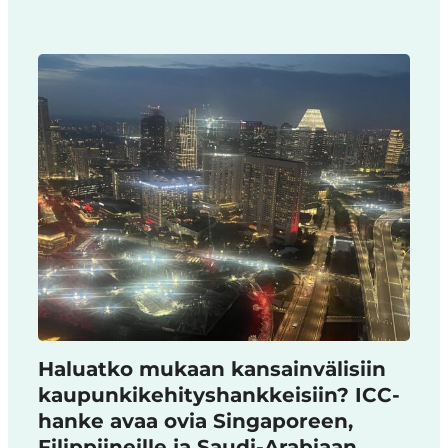
Haluatko mukaan kansainvälisiin
kaupunkikehityshankkeisiin? ICC-
hanke avaa ovia Singaporeen,
Filippiineille ja Saudi-Arabiaan