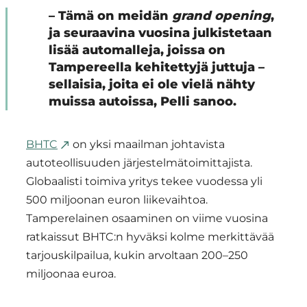
– Tämä on meidän
grand opening
,
ja seuraavina vuosina julkistetaan
lisää automalleja, joissa on
Tampereella kehitettyjä juttuja –
sellaisia, joita ei ole vielä nähty
muissa autoissa, Pelli sanoo.
BHTC
on yksi maailman johtavista
autoteollisuuden järjestelmätoimittajista.
Globaalisti toimiva yritys tekee vuodessa yli
500 miljoonan euron liikevaihtoa.
Tamperelainen osaaminen on viime vuosina
ratkaissut BHTC:n hyväksi kolme merkittävää
tarjouskilpailua, kukin arvoltaan 200–250
miljoonaa euroa.