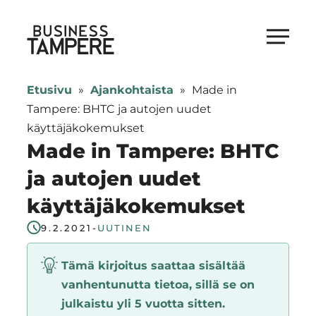
Siirry
suoraan
Business Tampere
sisältöön
Business
Tampere
Etusivu
»
Ajankohtaista
»
Made in
supports
Tampere: BHTC ja autojen uudet
talents,
käyttäjäkokemukset
investors
Made in Tampere: BHTC
and
ja autojen uudet
entrepreneurs
käyttäjäkokemukset
in
making
9.2.2021
-
UUTINEN
a
smooth
Tämä kirjoitus saattaa sisältää
start
vanhentunutta tietoa, sillä se on
in
julkaistu yli 5 vuotta sitten.
Tampere