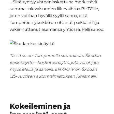
– Siitä syntyy yhteenlaskettuna merkittävä
summa tulevaisuuden liikevaihtoa BHTC:lle,
joten voi ihan hyvällä syyllä sanoa, että
Tampereen yksikkö on ottanut paikkansa ja
vakiinnuttanut asemansa yhtiössä, Pelli sanoo.
Tässä se on: Tampereella suunniteltu Škodan
keskinäyttö – kosketusnäyttö, jota voi ohjata
myös eleillä ja äänellä. ENYAQ iV on Škodan
125-vuotisen autonvalmistuksen juhlamalli.
Kokeileminen ja