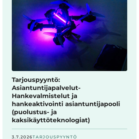
Tarjouspyyntö:
Asiantuntijapalvelut-
Hankevalmistelut ja
hankeaktivointi asiantuntijapooli
(puolustus- ja
kaksikäyttöteknologiat)
3.7.2026
TARJOUSPYYNTÖ