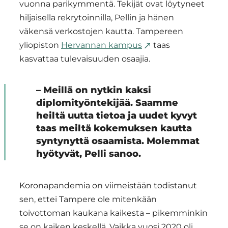
vuonna parikymmentä. Tekijät ovat löytyneet
hiljaisella rekrytoinnilla, Pellin ja hänen
väkensä verkostojen kautta. Tampereen
yliopiston
Hervannan kampus
taas
kasvattaa tulevaisuuden osaajia.
– Meillä on nytkin kaksi
diplomityöntekijää. Saamme
heiltä uutta tietoa ja uudet kyvyt
taas meiltä kokemuksen kautta
syntynyttä osaamista. Molemmat
hyötyvät, Pelli sanoo.
Koronapandemia on viimeistään todistanut
sen, ettei Tampere ole mitenkään
toivottoman kaukana kaikesta – pikemminkin
se on kaiken keskellä. Vaikka vuosi 2020 oli