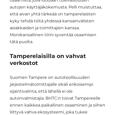
osaamista, jolla luodaan tulevaisuuden
autojen käyttäjäkokemusta. Pelli muistuttaa,
että aivan yhtä tärkeää on tamperelaisten
kyky tehdä töitä yhdessä kansainvälisten
asiakkaiden ja toimittajien kanssa.
Monikansallinen tiimi syventää osaamisen
tätä puolta.
Tamperelaisilla on vahvat
verkostot
Suomen Tampere on autoteollisuuden
järjestelmätoimittajalle sikäli erikoisempi
sijaintivalinta, että lähellä ei ole
autonvalmistajia. BHTC:n toivat Tampereelle
ennen kaikkea paikallinen osaaminen ja siihen
liittyvä vahva ekosysteemi, joka tukee