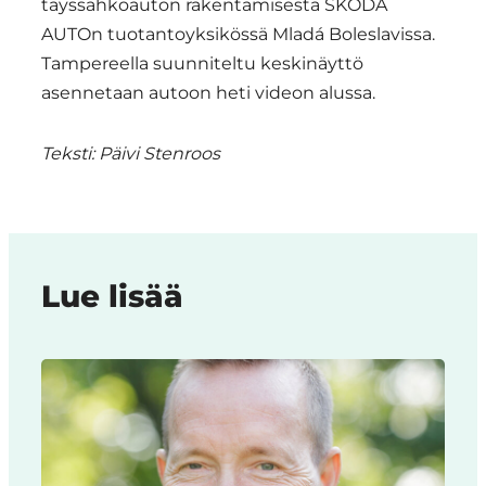
täyssähköauton rakentamisesta ŠKODA
AUTOn tuotantoyksikössä Mladá Boleslavissa.
Tampereella suunniteltu keskinäyttö
asennetaan autoon heti videon alussa.
Teksti: Päivi Stenroos
Lue lisää