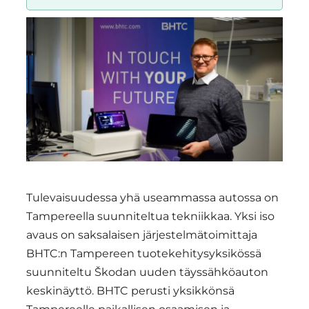
Region
Tulevaisuudessa yhä useammassa autossa on
Tampereella suunniteltua tekniikkaa. Yksi iso
avaus on saksalaisen järjestelmätoimittaja
BHTC:n Tampereen tuotekehitysyksikössä
suunniteltu Škodan uuden täyssähköauton
keskinäyttö. BHTC perusti yksikkönsä