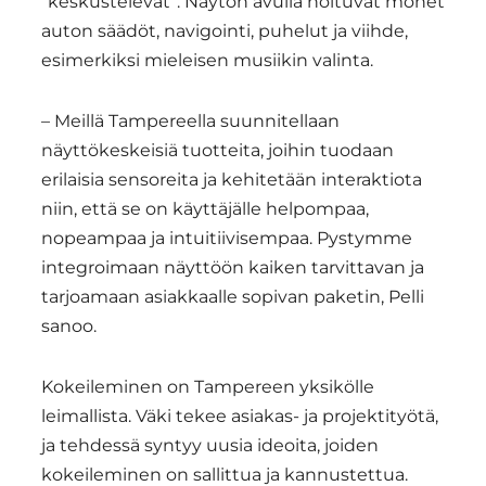
”keskustelevat”. Näytön avulla hoituvat monet
auton säädöt, navigointi, puhelut ja viihde,
esimerkiksi mieleisen musiikin valinta.
– Meillä Tampereella suunnitellaan
näyttökeskeisiä tuotteita, joihin tuodaan
erilaisia sensoreita ja kehitetään interaktiota
niin, että se on käyttäjälle helpompaa,
nopeampaa ja intuitiivisempaa. Pystymme
integroimaan näyttöön kaiken tarvittavan ja
tarjoamaan asiakkaalle sopivan paketin, Pelli
sanoo.
Kokeileminen on Tampereen yksikölle
leimallista. Väki tekee asiakas- ja projektityötä,
ja tehdessä syntyy uusia ideoita, joiden
kokeileminen on sallittua ja kannustettua.