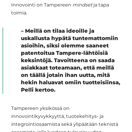
Innovointi on Tampereen
mindset
ja tapa
toimia.
– Meillä on tilaa ideoille ja
uskallusta hypätä tuntemattomiin
asioihin, siksi olemme saaneet
patentoitua Tampere-lähtöisiä
keksintöjä. Tavoitteena on saada
asiakkaat toteamaan, että meillä
on täällä jotain ihan uutta, mitä
hekin haluavat omiin tuotteisiinsa,
Pelli kertoo.
Tampereen yksikössä on
innovointikyvykkyyttä, tuotekehitys- ja
integrointiosaamista sekä ylipäätään teknistä