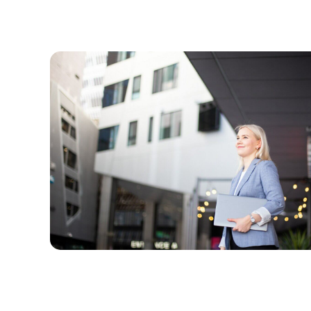
johtoryhmä:
Matti S
Harri
(hallituk
Ojala
puheenjo
Pertti
Tampere
Aimonen
yliopisto,
Marita
työelämä
Jaatinen
Oskari A
Heini
Kaupungi
Wallander
Kangasa
Mika
Mikko Lat
Kulkas
Kunnanjo
Reija
Vesilahti