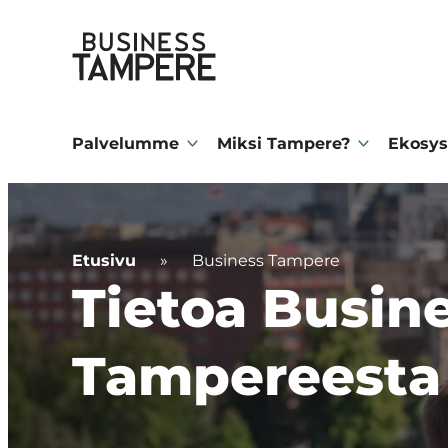
Siirry
Business Tampere
suoraan
sisältöön
Business
Tampere
Palvelumme
Miksi Tampere?
Ekosys
supports
talents,
investors
Etusivu
»
Business Tampere
and
Tietoa Busin
entrepreneurs
in
Tampereesta
making
a
smooth