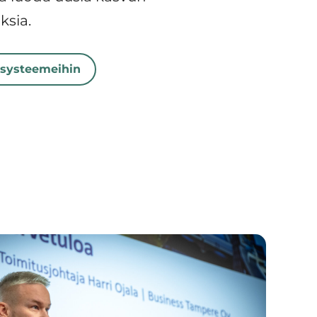
ksia.
osysteemeihin