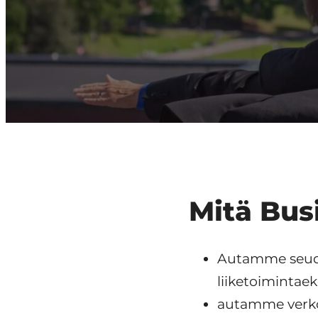
start
in
Tampere
Region
Mitä Bus
Autamme seudul
liiketoimintae
autamme verkos