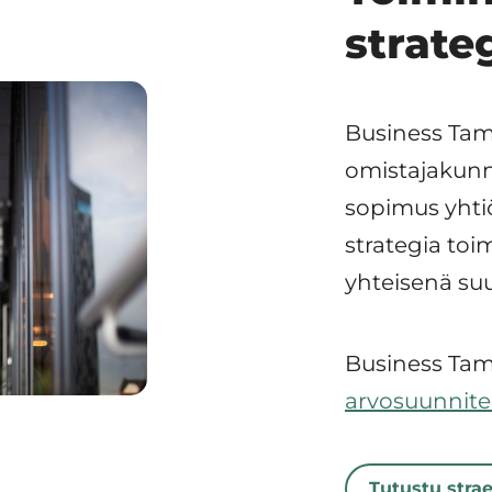
strate
ommarberg
sen
Business Tam
htaja) –
omistajakunna
en
sopimus yhtiö
strategia to
professori
yhteisenä suu
uvinen –
njohtaja,
la
Business Ta
vala –
arvosuunnit
htaja,
Tutustu stra