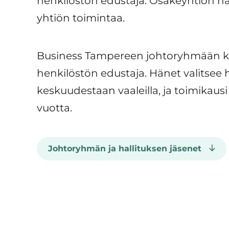
henkilöstön edustaja. Osakeyhtiön hal
yhtiön toimintaa.
Business Tampereen johtoryhmään 
henkilöstön edustaja. Hänet valitsee 
keskuudestaan vaaleilla, ja toimikausi
vuotta.
Johtoryhmän ja hallituksen jäsenet
Yhtiön
Hallitus: