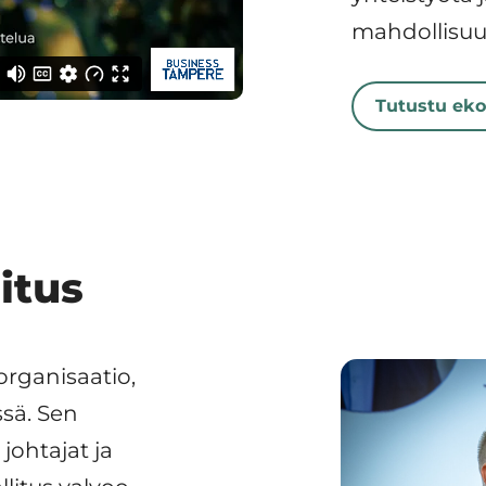
mahdollisuu
Tutustu ek
itus
rganisaatio,
sä. Sen
 johtajat ja