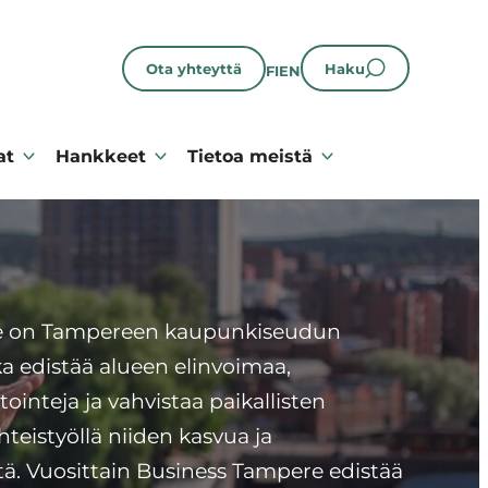
Ota yhteyttä
Haku
FI
EN
at
Hankkeet
Tietoa meistä
e on Tampereen kaupunkiseudun
ka edistää alueen elinvoimaa,
ointeja ja vahvistaa paikallisten
hteistyöllä niiden kasvua ja
tä. Vuosittain Business Tampere edistää