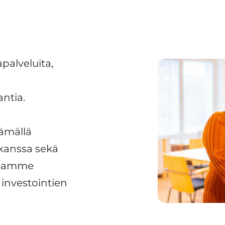
palveluita,
antia.
tämällä
 kanssa sekä
rjoamme
 investointien