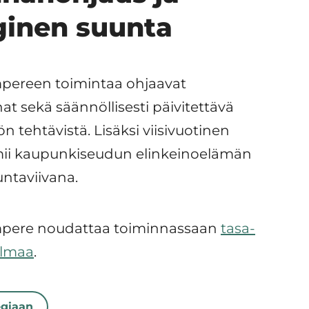
ginen suunta
pereen toimintaa ohjaavat
t sekä säännöllisesti päivitettävä
n tehtävistä. Lisäksi viisivuotinen
imii kaupunkiseudun elinkeinoelämän
ntaviivana.
mpere noudattaa toiminnassaan
tasa-
elmaa
.
egiaan