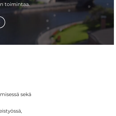
en toimintaa.
ymisessä sekä
istyössä,