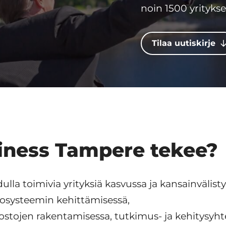
noin 1500 yrityks
Tilaa uutiskirje
iness Tampere tekee?
la toimivia yrityksiä kasvussa ja kansainvälist
kosysteemin kehittämisessä,
tojen rakentamisessa, tutkimus- ja kehitysyhte