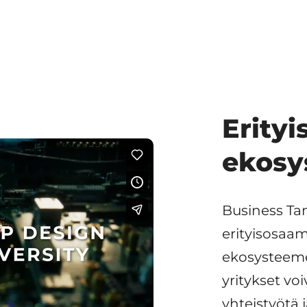
Erity
ekosy
Business Ta
erityisosaam
ekosysteemei
yritykset vo
yhteistyötä 