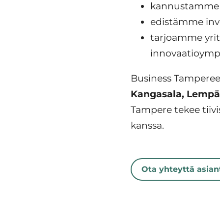
kannustamme mu
edistämme inve
tarjoamme yrity
innovaatioympä
Business Tampere
Kangasala, Lempäälä
Tampere tekee tiivis
kanssa.
Ota yhteyttä asia