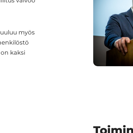
litus valvoo
kuuluu myös
henkilöstö
 on kaksi
Toimin