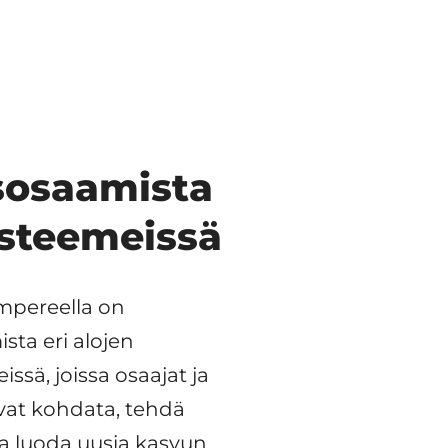
isosaamista
steemeissä
mpereella on
ista eri alojen
ssä, joissa osaajat ja
ivat kohdata, tehdä
ja luoda uusia kasvun