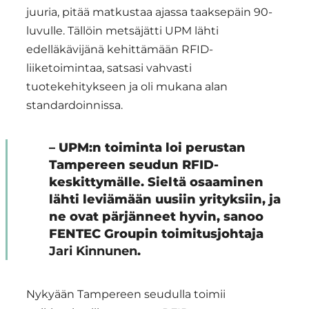
juuria, pitää matkustaa ajassa taaksepäin 90-
luvulle. Tällöin metsäjätti UPM lähti
edelläkävijänä kehittämään RFID-
liiketoimintaa, satsasi vahvasti
tuotekehitykseen ja oli mukana alan
standardoinnissa.
– UPM:n toiminta loi perustan
Tampereen seudun RFID-
keskittymälle. Sieltä osaaminen
lähti leviämään uusiin yrityksiin, ja
ne ovat pärjänneet hyvin, sanoo
FENTEC Groupin toimitusjohtaja
Jari Kinnunen
.
Nykyään Tampereen seudulla toimii