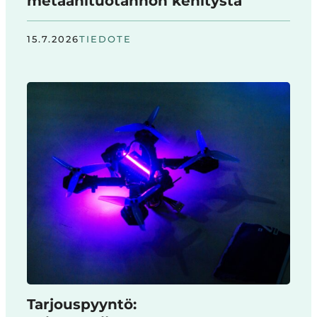
metaanituotannon kehitystä
15.7.2026
TIEDOTE
Tarjouspyyntö: