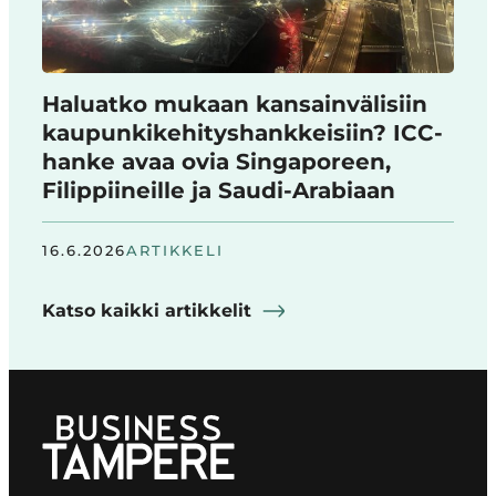
Haluatko mukaan kansainvälisiin
kaupunkikehityshankkeisiin? ICC-
hanke avaa ovia Singaporeen,
Filippiineille ja Saudi-Arabiaan
16.6.2026
ARTIKKELI
Katso kaikki artikkelit