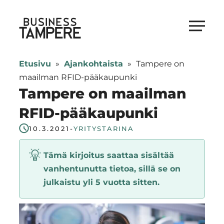
Siirry
suoraan
Business Tampere
sisältöön
Business
Tampere
Etusivu
»
Ajankohtaista
»
Tampere on
supports
maailman RFID-pääkaupunki
talents,
Tampere on maailman
investors
RFID-pääkaupunki
and
entrepreneurs
10.3.2021
-
YRITYSTARINA
in
Tämä kirjoitus saattaa sisältää
making
vanhentunutta tietoa, sillä se on
a
julkaistu yli 5 vuotta sitten.
smooth
start
in
Tampere