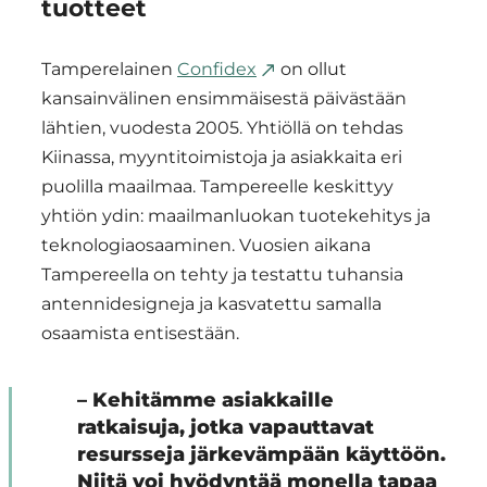
tuotteet
Tamperelainen
Confidex
on ollut
kansainvälinen ensimmäisestä päivästään
lähtien, vuodesta 2005. Yhtiöllä on tehdas
Kiinassa, myyntitoimistoja ja asiakkaita eri
puolilla maailmaa. Tampereelle keskittyy
yhtiön ydin: maailmanluokan tuotekehitys ja
teknologiaosaaminen. Vuosien aikana
Tampereella on tehty ja testattu tuhansia
antennidesigneja ja kasvatettu samalla
osaamista entisestään.
– Kehitämme asiakkaille
ratkaisuja, jotka vapauttavat
resursseja järkevämpään käyttöön.
Niitä voi hyödyntää monella tapaa