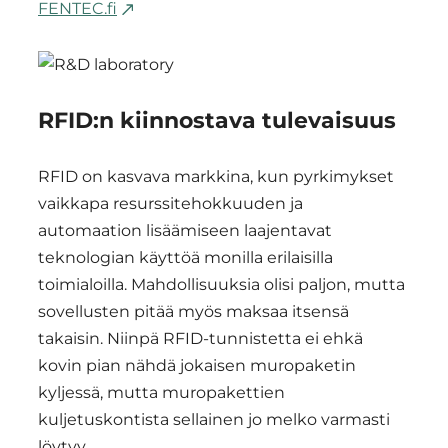
FENTEC.fi
RFID:n kiinnostava tulevaisuus
RFID on kasvava markkina, kun pyrkimykset
vaikkapa resurssitehokkuuden ja
automaation lisäämiseen laajentavat
teknologian käyttöä monilla erilaisilla
toimialoilla. Mahdollisuuksia olisi paljon, mutta
sovellusten pitää myös maksaa itsensä
takaisin. Niinpä RFID-tunnistetta ei ehkä
kovin pian nähdä jokaisen muropaketin
kyljessä, mutta muropakettien
kuljetuskontista sellainen jo melko varmasti
löytyy.