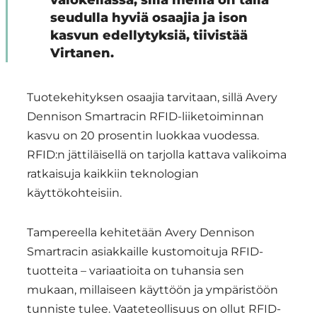
valokeilassa, sillä meillä on tällä
seudulla hyviä osaajia ja ison
kasvun edellytyksiä, tiivistää
Virtanen.
Tuotekehityksen osaajia tarvitaan, sillä Avery
Dennison Smartracin RFID-liiketoiminnan
kasvu on 20 prosentin luokkaa vuodessa.
RFID:n jättiläisellä on tarjolla kattava valikoima
ratkaisuja kaikkiin teknologian
käyttökohteisiin.
Tampereella kehitetään Avery Dennison
Smartracin asiakkaille kustomoituja RFID-
tuotteita – variaatioita on tuhansia sen
mukaan, millaiseen käyttöön ja ympäristöön
tunniste tulee. Vaateteollisuus on ollut RFID-