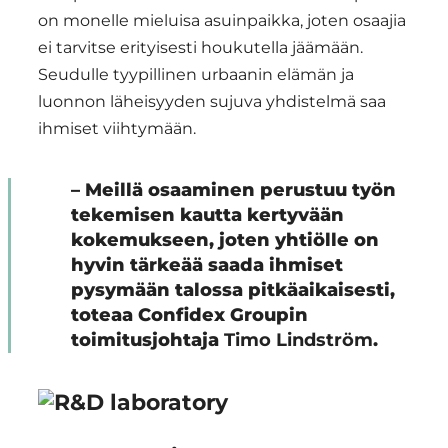
on monelle mieluisa asuinpaikka, joten osaajia
ei tarvitse erityisesti houkutella jäämään.
Seudulle tyypillinen urbaanin elämän ja
luonnon läheisyyden sujuva yhdistelmä saa
ihmiset viihtymään.
– Meillä osaaminen perustuu työn
tekemisen kautta kertyvään
kokemukseen, joten yhtiölle on
hyvin tärkeää saada ihmiset
pysymään talossa pitkäaikaisesti,
toteaa Confidex Groupin
toimitusjohtaja
Timo Lindström
.