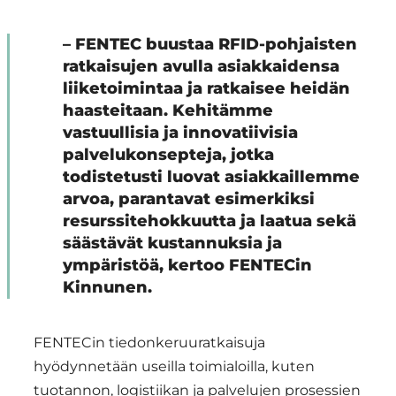
– FENTEC buustaa RFID-pohjaisten
ratkaisujen avulla asiakkaidensa
liiketoimintaa ja ratkaisee heidän
haasteitaan. Kehitämme
vastuullisia ja innovatiivisia
palvelukonsepteja, jotka
todistetusti luovat asiakkaillemme
arvoa, parantavat esimerkiksi
resurssitehokkuutta ja laatua sekä
säästävät kustannuksia ja
ympäristöä, kertoo FENTECin
Kinnunen.
FENTECin tiedonkeruuratkaisuja
hyödynnetään useilla toimialoilla, kuten
tuotannon, logistiikan ja palvelujen prosessien