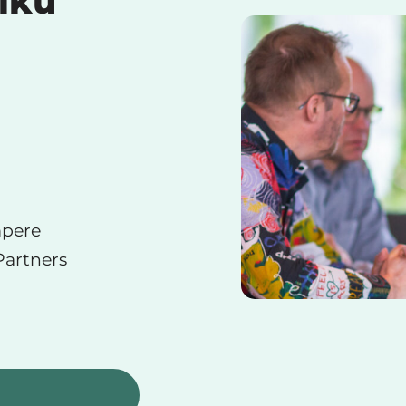
olku
mpere
Partners