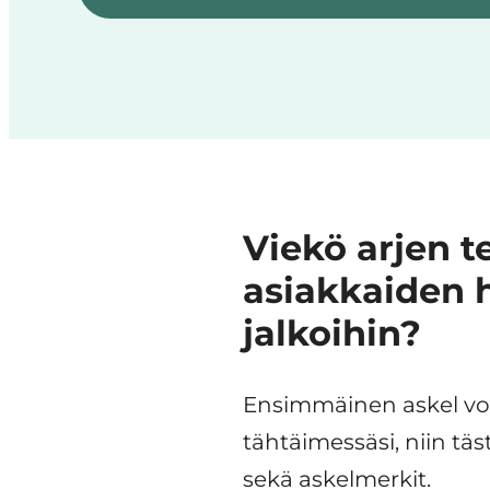
Viekö arjen t
asiakkaiden h
jalkoihin?
Ensimmäinen askel voi
tähtäimessäsi, niin tä
sekä askelmerkit.