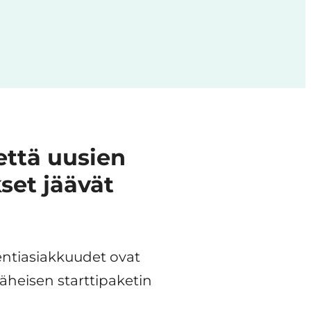
että uusien
set jäävät
entiasiakkuudet ovat
äheisen starttipaketin