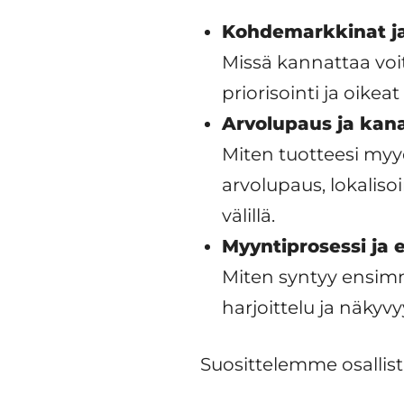
Kohdemarkkinat ja
Missä kannattaa voit
priorisointi ja oikea
Arvolupaus ja kan
Miten tuotteesi my
arvolupaus, lokaliso
välillä.
Myyntiprosessi ja
Miten syntyy ensim
harjoittelu ja näkyv
Suosittelemme osallis