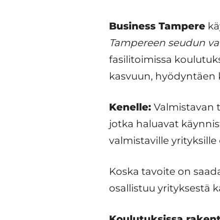
Business Tampere
kä
Tampereen seudun valm
fasilitoimissa koulutuk
kasvuun, hyödyntäen k
Kenelle:
Valmistavan te
jotka haluavat käynnist
valmistaville yrityksille
Koska tavoite on saada
osallistuu yrityksestä 
Koulutuksissa rakent