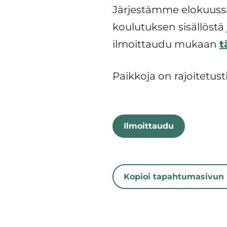
Järjestämme elokuussa
koulutuksen sisällöstä
ilmoittaudu mukaan
t
Paikkoja on rajoitetust
Ilmoittaudu
Kopioi tapahtumasivun 