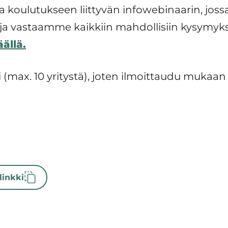
 koulutukseen liittyvän infowebinaarin, jos
 ja vastaamme kaikkiin mahdollisiin kysymyksii
äällä.
i (max. 10 yritystä), joten ilmoittaudu mukaan
linkki