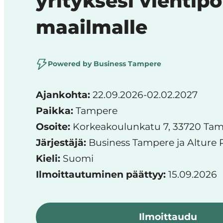
yrityksesi vientip
start
maailmalle
in
Tampere
Region
Powered by Business Tampere
Ajankohta:
22.09.2026-02.02.2027
Paikka:
Tampere
Osoite:
Korkeakoulunkatu 7, 33720 Ta
Järjestäjä:
Business Tampere ja Alture 
Kieli:
Suomi
Ilmoittautuminen päättyy:
15.09.2026
Ilmoittaudu