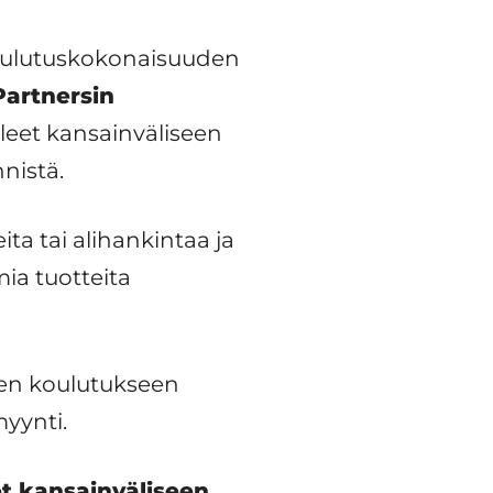
koulutuskokonaisuuden
Partnersin
eleet kansainväliseen
nistä.
ita tai alihankintaa ja
mia tuotteita
een koulutukseen
myynti.
et kansainväliseen