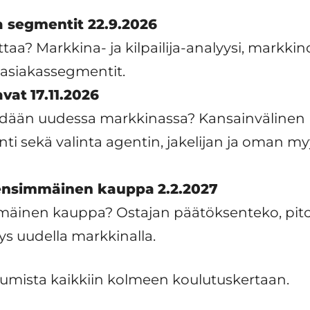
 segmentit 22.9.2026
taa? Markkina- ja kilpailija-analyysi, markki
t asiakassegmentit.
avat
17.11.2026
ydään uudessa markkinassa? Kansainvälinen
inti sekä valinta agentin, jakelijan ja oman m
 ensimmäinen kauppa
2.2.2027
mäinen kauppa? Ostajan päätöksenteko, pi
yys uudella markkinalla.
tumista kaikkiin kolmeen koulutuskertaan.