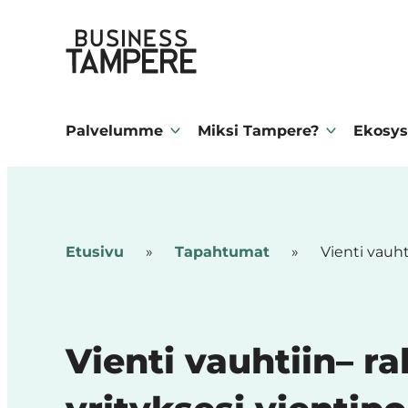
Siirry
Business Tampere
suoraan
sisältöön
Business
Tampere
Palvelumme
Miksi Tampere?
Ekosys
supports
talents,
investors
and
Etusivu
»
Tapahtumat
»
Vienti vauht
entrepreneurs
in
making
Vienti vauhtiin– r
a
smooth