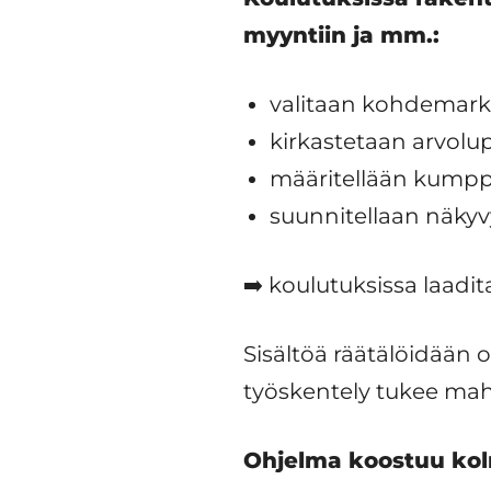
myyntiin ja mm.:
valitaan kohdemarkk
kirkastetaan arvolup
määritellään kumppa
suunnitellaan näky
➡️ koulutuksissa laad
Sisältöä räätälöidään 
työskentely tukee ma
Ohjelma koostuu kol