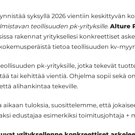
ynnistää syksyllä 2026 vientiin keskittyvän 
istavan teollisuuden pk-yrityksille
.
Alture 
sissa rakennat yrityksellesi konkreettiset ask
okemusperäistä tietoa teollisuuden kv-myyn
ollisuuden pk-yrityksille, jotka tekevät tuotte
ää tai kehittää vientiä. Ohjelma sopii sekä o
 että alihankintaa tekeville.
 aikaan tuloksia, suosittelemme, että jokais
kaksi edustajaa esimerkiksi toimitusjohtaja + 
uvat yrityksellenne konkreettiset askele