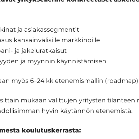
inat ja asiakassegmentit
aus kansainvälisille markkinoille
ni- ja jakeluratkaisut
vyyden ja myynnin käynnistämisen
itaan myös 6–24 kk etenemismallin (roadmap)
osittain mukaan valittujen yritysten tilanteen
hdollisimman hyvin käytännön etenemistä.
mesta koulutuskerrasta: