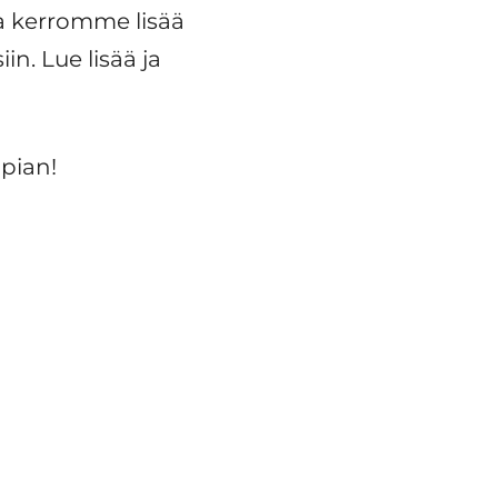
sa kerromme lisää
n. Lue lisää ja
 pian!