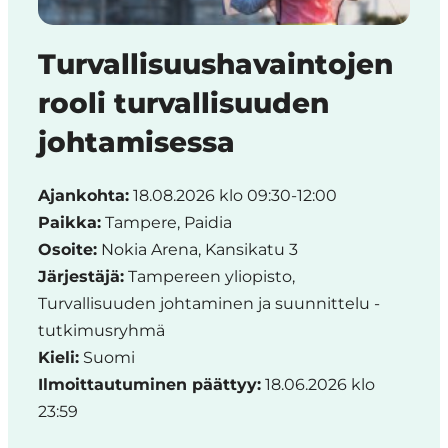
Region
Turvallisuushavaintojen
rooli turvallisuuden
johtamisessa
Ajankohta:
18.08.2026 klo 09:30-12:00
Paikka:
Tampere, Paidia
Osoite:
Nokia Arena, Kansikatu 3
Järjestäjä:
Tampereen yliopisto,
Turvallisuuden johtaminen ja suunnittelu -
tutkimusryhmä
Kieli:
Suomi
Ilmoittautuminen päättyy:
18.06.2026 klo
23:59