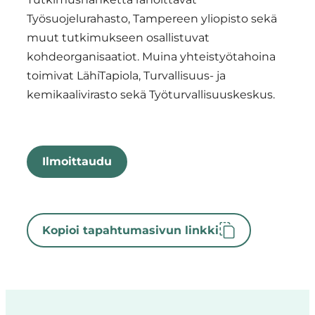
Työsuojelurahasto, Tampereen yliopisto sekä
muut tutkimukseen osallistuvat
kohdeorganisaatiot. Muina yhteistyötahoina
toimivat LähiTapiola, Turvallisuus- ja
kemikaalivirasto sekä Työturvallisuuskeskus.
Ilmoittaudu
Kopioi tapahtumasivun linkki