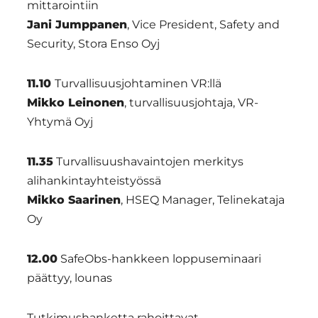
mittarointiin
Jani Jumppanen
, Vice President, Safety and
Security, Stora Enso Oyj
11.10
Turvallisuusjohtaminen VR:llä
Mikko Leinonen
, turvallisuusjohtaja, VR-
Yhtymä Oyj
11.35
Turvallisuushavaintojen merkitys
alihankintayhteistyössä
Mikko Saarinen
, HSEQ Manager, Telinekataja
Oy
12.00
SafeObs-hankkeen loppuseminaari
päättyy, lounas
Tutkimushanketta rahoittavat