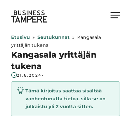
Siirry
suoraan
Business Tampere
sisältöön
Business
Tampere
Etusivu
»
Seutukunnat
»
Kangasala
supports
yrittäjän tukena
talents,
Kangasala yrittäjän
investors
tukena
and
entrepreneurs
21.8.2024
-
in
Tämä kirjoitus saattaa sisältää
making
vanhentunutta tietoa, sillä se on
a
julkaistu yli 2 vuotta sitten.
smooth
start
in
Tampere