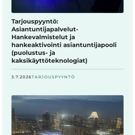
Tarjouspyyntö:
Asiantuntijapalvelut-
Hankevalmistelut ja
hankeaktivointi asiantuntijapooli
(puolustus- ja
kaksikäyttöteknologiat)
3.7.2026
TARJOUSPYYNTÖ