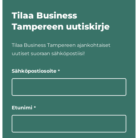
Tilaa Business
Tampereen uutiskirje
Tilaa Business Tampereen ajankohtaiset
uutiset suoraan sähköpostiisi!
"
"
*
näyttää
Sähköpostiosoite
*
pakolliset
kentät
Etunimi
*