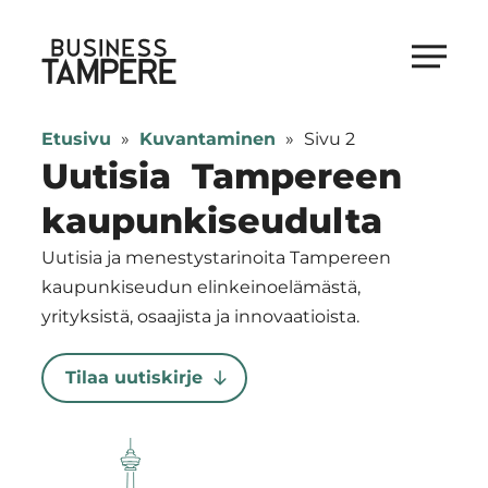
Siirry
suoraan
Business Tampere
sisältöön
Business
Tampere
Etusivu
»
Kuvantaminen
»
Sivu 2
supports
Uutisia Tampereen
talents,
kaupunkiseudulta
investors
and
Uutisia ja menestystarinoita Tampereen
entrepreneurs
kaupunkiseudun elinkeinoelämästä,
in
yrityksistä, osaajista ja innovaatioista.
making
a
Tilaa uutiskirje
smooth
start
in
Tampere