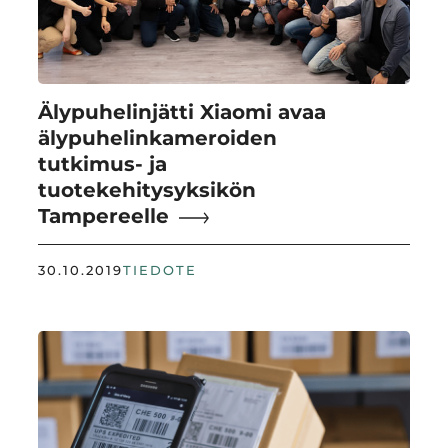
Älypuhelinjätti Xiaomi avaa
älypuhelinkameroiden
tutkimus- ja
tuotekehitysyksikön
Tampereelle
30.10.2019
TIEDOTE