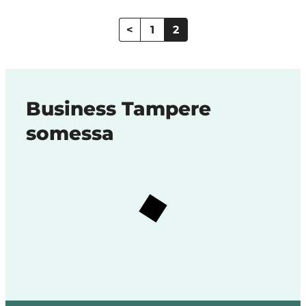
Artikkelien
sivutus
<
1
2
Business Tampere
somessa