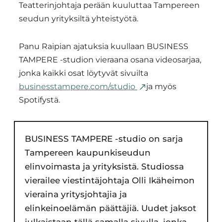
Teatterinjohtaja perään kuuluttaa Tampereen
seudun yrityksiltä yhteistyötä.
Panu Raipian ajatuksia kuullaan BUSINESS
TAMPERE -studion vieraana osana videosarjaa,
jonka kaikki osat löytyvät sivuilta
businesstampere.com/studio
ja myös
Spotifystä.
BUSINESS TAMPERE -studio on sarja
Tampereen kaupunkiseudun
elinvoimasta ja yrityksistä. Studiossa
vierailee viestintäjohtaja Olli Ikäheimon
vieraina yritysjohtajia ja
elinkeinoelämän päättäjiä. Uudet jaksot
julkaistaan tällä samalla sivulla, jonka