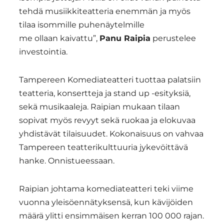
tehdä musiikkiteatteria enemmän ja myös
tilaa isommille puhenäytelmille
me ollaan kaivattu”,
Panu Raipia
perustelee
investointia.
Tampereen Komediateatteri tuottaa palatsiin
teatteria, konsertteja ja stand up -esityksiä,
sekä musikaaleja. Raipian mukaan tilaan
sopivat myös revyyt sekä ruokaa ja elokuvaa
yhdistävät tilaisuudet. Kokonaisuus on vahvaa
Tampereen teatterikulttuuria jykevöittävä
hanke. Onnistueessaan.
Raipian johtama komediateatteri teki viime
vuonna yleisöennätyksensä, kun kävijöiden
määrä ylitti ensimmäisen kerran 100 000 rajan.