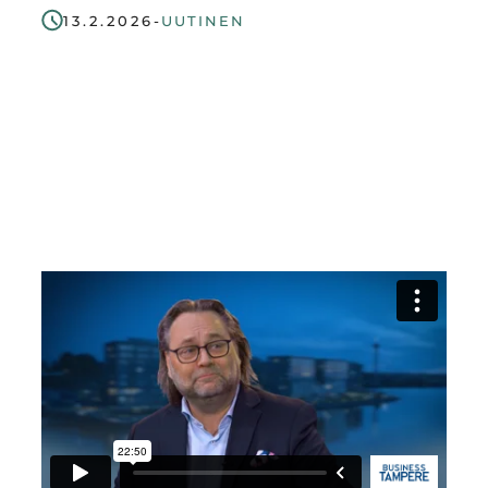
13.2.2026
-
UUTINEN
Region