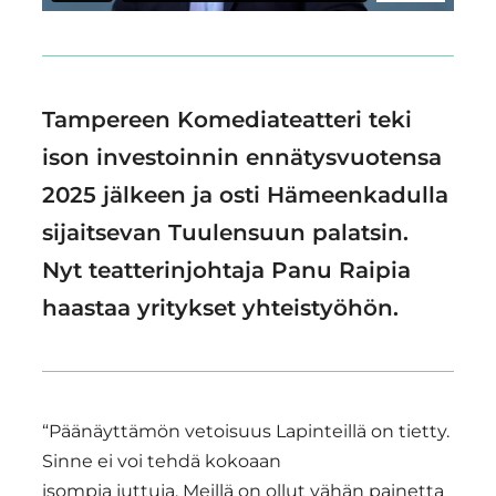
Tampereen Komediateatteri teki
ison investoinnin ennätysvuotensa
2025 jälkeen ja osti Hämeenkadulla
sijaitsevan Tuulensuun palatsin.
Nyt teatterinjohtaja Panu Raipia
haastaa yritykset yhteistyöhön.
“Päänäyttämön vetoisuus Lapinteillä on tietty.
Sinne ei voi tehdä kokoaan
isompia juttuja. Meillä on ollut vähän painetta