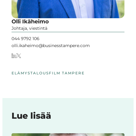
Olli Ikäheimo
Johtaja, viestintä
044 9792 106
olli.ikaheimo@businesstampere.com
ELÄMYSTALOUS
FILM TAMPERE
Lue lisää