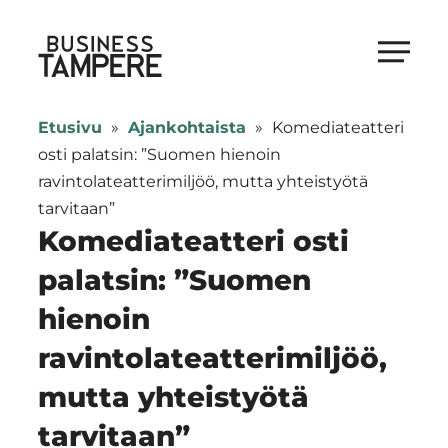
Siirry
suoraan
Business Tampere
sisältöön
Business
Tampere
Etusivu
»
Ajankohtaista
»
Komediateatteri
supports
osti palatsin: ”Suomen hienoin
talents,
ravintolateatterimiljöö, mutta yhteistyötä
investors
tarvitaan”
and
Komediateatteri osti
entrepreneurs
palatsin: ”Suomen
in
hienoin
making
a
ravintolateatterimiljöö,
smooth
mutta yhteistyötä
start
in
tarvitaan”
Tampere