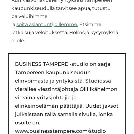
Kun kasvuhakuinen yrityksesi Tampereen
kaupunkiseudulla tarvitsee apua, tutustu
palveluihimme
ja
soita
asiantuntijoillemme
.
Etsimme
ratkaisuja veloituksetta. Hölmöjä kysymyksiä
ei ole.
BUSINESS TAMPERE -studio on sarja
Tampereen kaupunkiseudun
elinvoimasta ja yrityksistä. Studiossa
vierailee viestintäjohtaja Olli Ikäheimon
vieraina yritysjohtajia ja
elinkeinoelämän päättäjiä. Uudet jaksot
julkaistaan tällä samalla sivulla, jonka
osoite on:
www.businesstampere.com/studio