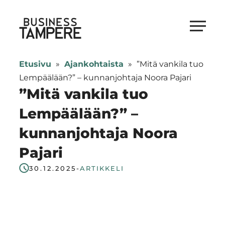
Siirry
suoraan
Business Tampere
sisältöön
Business
Tampere
Etusivu
»
Ajankohtaista
»
”Mitä vankila tuo
supports
Lempäälään?” – kunnanjohtaja Noora Pajari
talents,
”Mitä vankila tuo
investors
Lempäälään?” –
and
kunnanjohtaja Noora
entrepreneurs
in
Pajari
making
30.12.2025
-
ARTIKKELI
a
smooth
start
in
Tampere