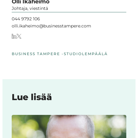
Olli Ikäheimo
Johtaja, viestintä
044 9792 106
olli.ikaheimo@businesstampere.com
BUSINESS TAMPERE -STUDIO
LEMPÄÄLÄ
Lue lisää