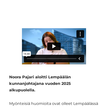
Region
Noora Pajari aloitti Lempäälän
kunnanjohtajana vuoden 2025
alkupuolella.
Myönteisiä huomioita ovat olleet Lempäälässä