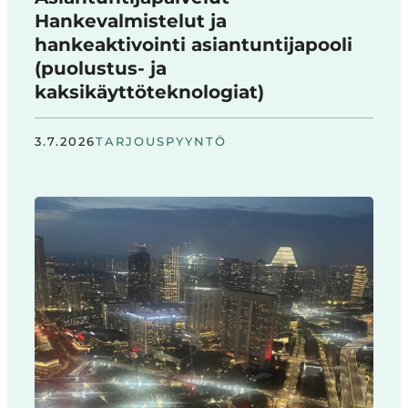
Hankevalmistelut ja
hankeaktivointi asiantuntijapooli
(puolustus- ja
kaksikäyttöteknologiat)
3.7.2026
TARJOUSPYYNTÖ