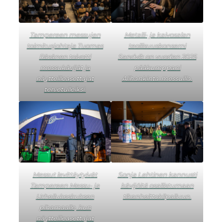
Tampereen messujen
Metalli- ja kaivosalan
toimitusjohtaja Tuomas
teollisuuskonserni
Räsänen toivotti
Sandvik on vuoden 2025
messukävijät ja
pääkumppani
näytteilleasettajat
Alihankinta-messuilla.
tervetulleiksi.
Messut levittäytyivät
Sonja Lehtinen kannusti
Tampereen Messu- ja
kävijöitä osallistumaan
Urheilukeskuksen
tikanheittokilpailuun.
pihamaalle, kun
näytteilleasettajat