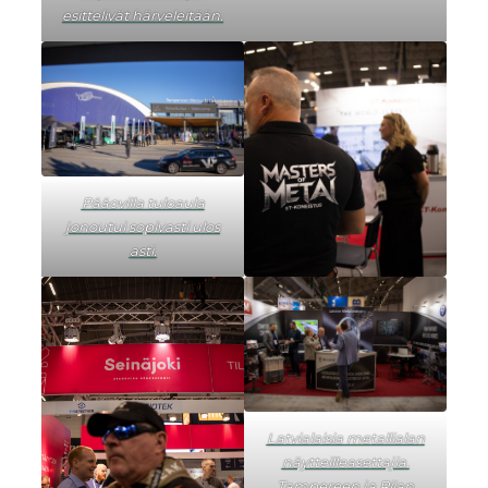
esittelivät härveleitään.
Pääovilla tuloaula
jonoutui sopivasti ulos
asti.
Latvialaisia metallialan
näytteilleasettajia.
Tampereen ja Riian