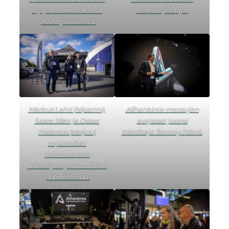
löytyi heti mahdollisia
toimitusjohtaja.
yhteistyökuvioita.
Markus Lahti (Niparmi),
Alihankinta-messujen
Saara Silen ja Oskar
avajaiset juonsi
Helenius (Meijou)
toimittaja Tommy Fränti.
rupattelivat
messualueen
ulkonäyttelyssä autoista
ja bisneksistä.