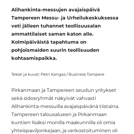
Alihankinta-messujen avajaispäivä
Tampereen Messu- ja Urheilukeskuksessa
veti jälleen tuhannet teollisuusalan
ammattilaiset saman katon alle.
Kolmipäiväistä tapahtuma on
pohjoismaiden suurin teollisuuden
kohtaamispaikka.
Teksti ja kuvat: Petri Kangas / Business Tampere
Pirkanmaan ja Tampereen seudun yritykset
sekä sidosryhmät näkyivät vahvasti
Alihankinta-messuilla avajaispäivänä tiistaina.
Tampereen talousalueen ja Pirkanmaan
kuntien lisäksi monilla maakunnilla oli omia
yhteispaviljonkejaan, ja verkostoituminen oli