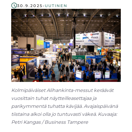
30.9.2025
-
UUTINEN
Region
Kolmipäiväiset Alihankinta-messut keräävät
vuosittain tuhat näytteilleasettajaa ja
parikymmentä tuhatta kävijää. Avajaispäivänä
tiistaina alkoi olla jo tuntuvasti väkeä. Kuvaaja:
Petri Kangas / Business Tampere