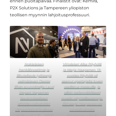
ennen puoltapäivää. Finalistit ovat: Kemira,
P2X Solutions ja Tampereen yliopiston
teollisen myynnin lahjoitusprofessuuri.
Nokialaisen
Virtolaiset Alisa Pöyhölä
henkilönostimia ja
ja Marja Haapanen. 13-
liikuteltavia työtasoja
vuotias Pöyhölä oli
valmistavan Dexter
saanut opettajalta luvan
liftsin suunnittelija Lauri
osallistua messuille, ja
Napari. Napari on
olikin todennäköisesti
koulutukseltaan
nuorin näytteilleasettaja.
sähköautoinsinööri.
Äiti Marja Haapanen on
Napari kehui Business
muovituotteita
Nokian ständiä . Rivistä
valmistavan VMT:n