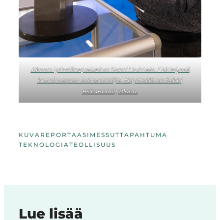
Akaan työvälinepalvelun Sami Huhtala. Esittelyssä
kumimassan esimuotoilija. Näytteillä on feikki,
esimerkkityökalu.
KUVAREPORTAASI
MESSUT
TAPAHTUMA
TEKNOLOGIA
TEOLLISUUS
Lue lisää