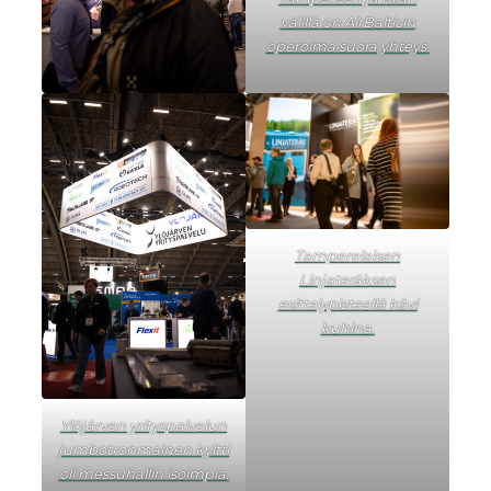
välillä on AirBalticin
operoima suora yhteys.
Tamperelaisen
Linjateräksen
esittelypisteellä kävi
kuhina.
Ylöjärven yrityspalvelun
jumbotronmainen kyltti
oli messuhallin isoimpia.