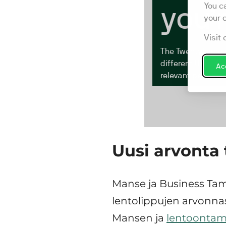
Uusi arvonta
Manse ja Business Ta
lentolippujen arvonn
Mansen ja
lentoontamp