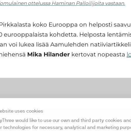
omulainen ottelussa Haminan Palloilijoita vastaan.
Pirkkalasta koko Eurooppa on helposti saavut
70 eurooppalaista kohdetta. Helposta lentäm
 voi lukea lisää Aamulehden natiiviartikkelist
 miehensä
Mika Hilander
kertovat nopeasta
l
lalle
n