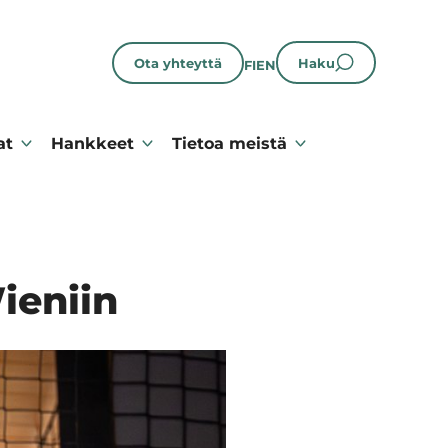
Ota yhteyttä
Haku
FI
EN
at
Hankkeet
Tietoa meistä
ieniin