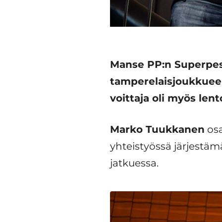
Manse PP:n Superpesi
tamperelaisjoukkueen 
voittaja oli myös le
Marko Tuukkanen
osa
yhteistyössä järjestäm
jatkuessa.