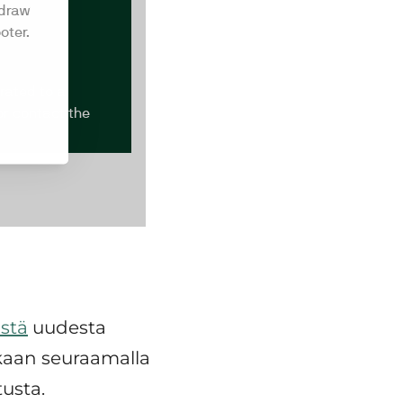
ästä
uudesta
kaan seuraamalla
tusta.