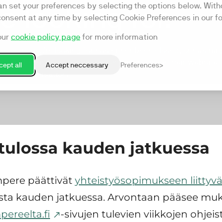
 tulossa kauden jatkuessa
mpere päättivät
yhteistyösopimukseen liittyv
asta kauden jatkuessa. Arvontaan pääsee mu
ereelta.fi
-sivujen tulevien viikkojen ohjeis