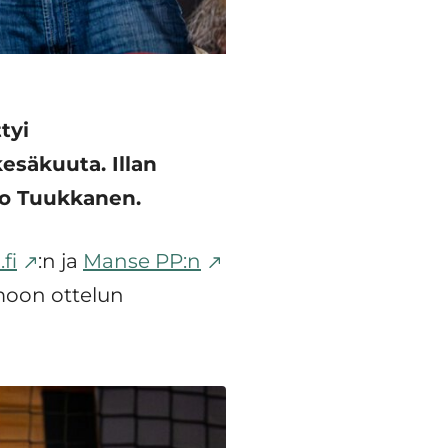
tyi
esäkuuta. Illan
ko Tuukkanen.
fi
:n ja
Manse PP:n
omoon ottelun