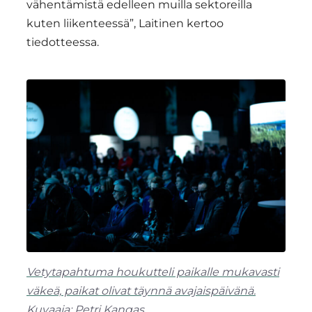
vähentämistä edelleen muilla sektoreilla
kuten liikenteessä”, Laitinen kertoo
tiedotteessa.
Vetytapahtuma houkutteli paikalle mukavasti
väkeä, paikat olivat täynnä avajaispäivänä.
Kuvaaja: Petri Kangas