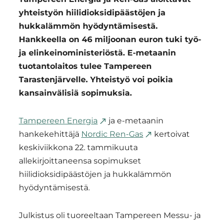
yhteistyön hiilidioksidipäästöjen ja
hukkalämmön hyödyntämisestä.
Hankkeella on 46 miljoonan euron tuki työ-
ja elinkeinoministeriöstä. E-metaanin
tuotantolaitos tulee Tampereen
Tarastenjärvelle.
Yhteistyö voi poikia
kansainvälisiä sopimuksia.
Tampereen Energia
ja e-metaanin
hankekehittäjä
Nordic Ren-Gas
kertoivat
keskiviikkona 22. tammikuuta
allekirjoittaneensa sopimukset
hiilidioksidipäästöjen ja hukkalämmön
hyödyntämisestä.
Julkistus oli tuoreeltaan Tampereen Messu- ja