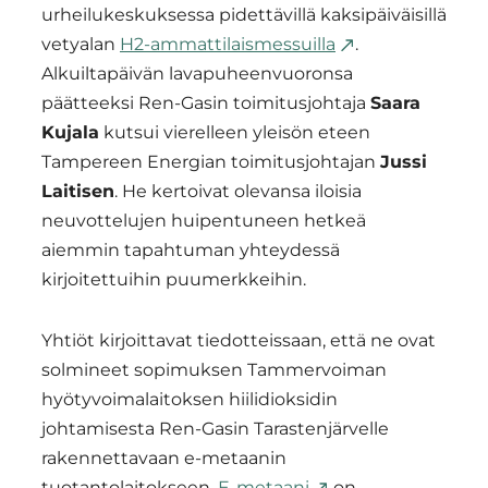
urheilukeskuksessa pidettävillä kaksipäiväisillä
vetyalan
H2-ammattilaismessuilla
.
Alkuiltapäivän lavapuheenvuoronsa
päätteeksi Ren-Gasin toimitusjohtaja
Saara
Kujala
kutsui vierelleen yleisön eteen
Tampereen Energian toimitusjohtajan
Jussi
Laitisen
. He kertoivat olevansa iloisia
neuvottelujen huipentuneen hetkeä
aiemmin tapahtuman yhteydessä
kirjoitettuihin puumerkkeihin.
Yhtiöt kirjoittavat tiedotteissaan, että ne ovat
solmineet sopimuksen Tammervoiman
hyötyvoimalaitoksen hiilidioksidin
johtamisesta Ren-Gasin Tarastenjärvelle
rakennettavaan e-metaanin
tuotantolaitokseen.
E-metaani
on