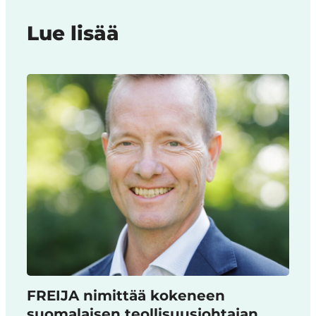
Lue lisää
FREIJA nimittää kokeneen
suomalaisen teollisuusjohtajan