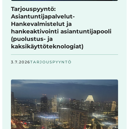
Tarjouspyyntö:
Asiantuntijapalvelut-
Hankevalmistelut ja
hankeaktivointi asiantuntijapooli
(puolustus- ja
kaksikäyttöteknologiat)
3.7.2026
TARJOUSPYYNTÖ