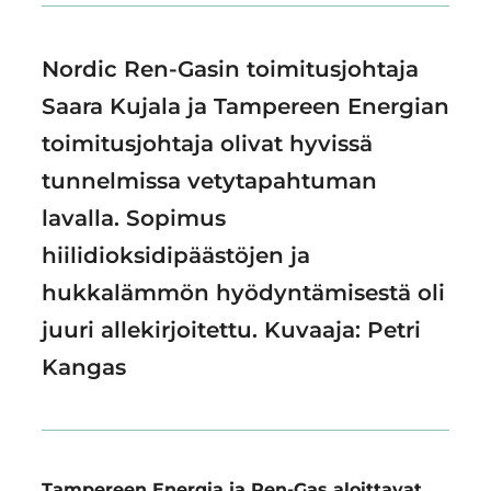
Nordic Ren-Gasin toimitusjohtaja
Saara Kujala ja Tampereen Energian
toimitusjohtaja olivat hyvissä
tunnelmissa vetytapahtuman
lavalla. Sopimus
hiilidioksidipäästöjen ja
hukkalämmön hyödyntämisestä oli
juuri allekirjoitettu. Kuvaaja: Petri
Kangas
Tampereen Energia ja Ren-Gas aloittavat