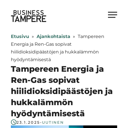
Siirry
suoraan
Business Tampere
sisältöön
Business
Tampere
Etusivu
»
Ajankohtaista
»
Tampereen
supports
Energia ja Ren-Gas sopivat
talents,
hiilidioksidipäästöjen ja hukkalämmön
investors
hyödyntämisestä
and
Tampereen Energia ja
entrepreneurs
Ren-Gas sopivat
in
hiilidioksidipäästöjen ja
making
a
hukkalämmön
smooth
hyödyntämisestä
start
in
23.1.2025
-
UUTINEN
Tampere