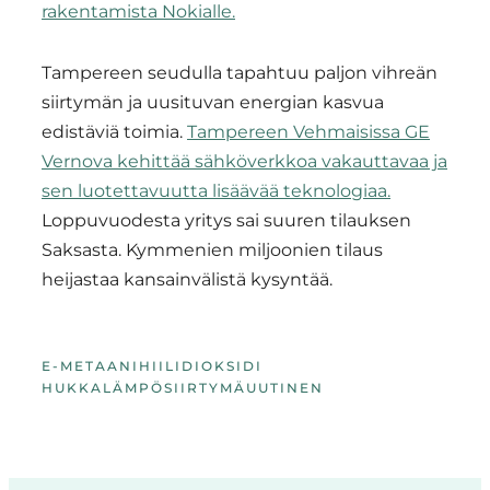
rakentamista Nokialle.
Tampereen seudulla tapahtuu paljon vihreän
siirtymän ja uusituvan energian kasvua
edistäviä toimia.
Tampereen Vehmaisissa GE
Vernova kehittää sähköverkkoa vakauttavaa ja
sen luotettavuutta lisäävää teknologiaa.
Loppuvuodesta yritys sai suuren tilauksen
Saksasta. Kymmenien miljoonien tilaus
heijastaa kansainvälistä kysyntää.
E-METAANI
HIILIDIOKSIDI
HUKKALÄMPÖ
SIIRTYMÄ
UUTINEN