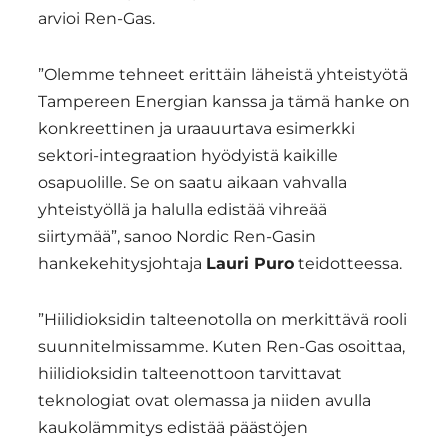
arvioi Ren-Gas.
”Olemme tehneet erittäin läheistä yhteistyötä
Tampereen Energian kanssa ja tämä hanke on
konkreettinen ja uraauurtava esimerkki
sektori-integraation hyödyistä kaikille
osapuolille. Se on saatu aikaan vahvalla
yhteistyöllä ja halulla edistää vihreää
siirtymää”, sanoo Nordic Ren-Gasin
hankekehitysjohtaja
Lauri Puro
teidotteessa.
”Hiilidioksidin talteenotolla on merkittävä rooli
suunnitelmissamme. Kuten Ren-Gas osoittaa,
hiilidioksidin talteenottoon tarvittavat
teknologiat ovat olemassa ja niiden avulla
kaukolämmitys edistää päästöjen