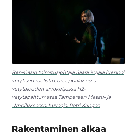
Ren-Gasin toimitusjohtaja Saara Kujala luennoi
yrityksen roolista eurooppalaisessa
vetytalouden arvoketjussa H2-
vetytapahtumassa Tampereen Messu- ja
Urheiluksessa. Kuvaaja: Petri Kangas
Rakentaminen alkaa