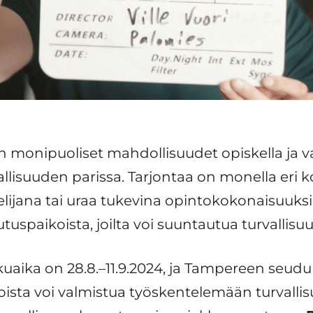
 monipuoliset mahdollisuudet opiskella ja v
lisuuden parissa. Tarjontaa on monella eri k
ijana tai uraa tukevina opintokokonaisuuksina
tuspaikoista, joilta voi suuntautua turvallisuu
uaika on 28.8.–11.9.2024, ja Tampereen seud
ista voi valmistua työskentelemään turvallis