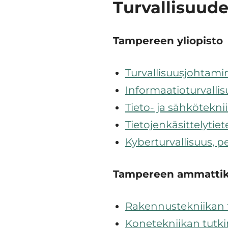
Turvallisuud
Tampereen yliopisto
Turvallisuusjohtam
Informaatioturvallis
Tieto- ja sähkötekni
Tietojenkäsittelytie
Kyberturvallisuus, p
Tampereen ammattik
Rakennustekniikan 
Konetekniikan tutk