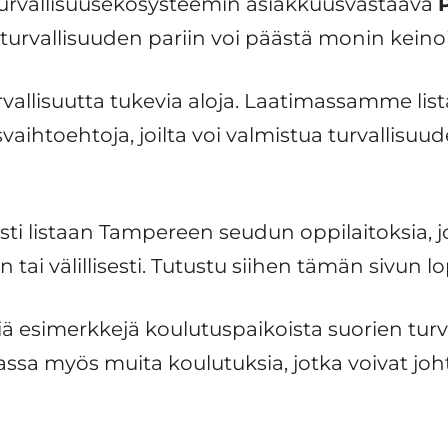
urvallisuusekosysteemin asiakkuusvastaava
urvallisuuden pariin voi päästä monin keino
urvallisuutta tukevia aloja. Laatimassamme lis
tusvaihtoehtoja, joilta voi valmistua turvallis
i listaan Tampereen seudun oppilaitoksia, joi
n tai välillisesti. Tutustu siihen tämän sivun l
iä esimerkkejä koulutuspaikoista suorien turva
ssa myös muita koulutuksia, jotka voivat joht