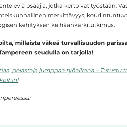
kenteleviä osaajia, jotka kertoivat työstään. V
teiskunnallinen merkittävyys, kouriintuntuva
ogisen kehityksen keihäänkärkitutkimus.
lta, millaista väkeä turvallisuuden pariss
 Tampereen seudulla on tarjolla!
iaa, pelastaja jumppaa työaikana – Tutustu tar
koihin!
ampereessa: