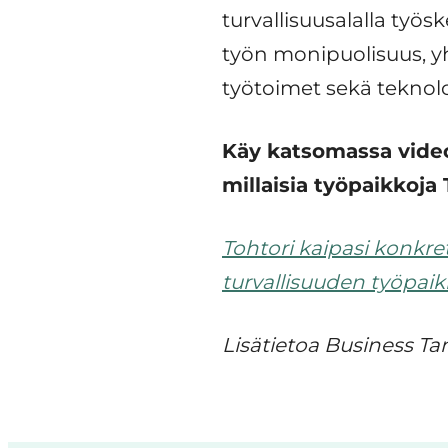
turvallisuusalalla työs
työn monipuolisuus, yh
työtoimet sekä teknol
Käy katsomassa videoi
millaisia työpaikkoja
Tohtori kaipasi konkret
turvallisuuden työpaik
Lisätietoa Business T