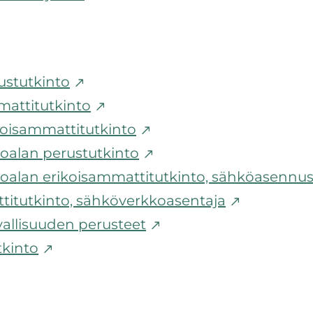
ustutkinto
mattitutkinto
ikoisammattitutkinto
oalan perustutkinto
ioalan erikoisammattitutkinto, sähköasennu
titutkinto, sähköverkkoasentaja
vallisuuden perusteet
tkinto