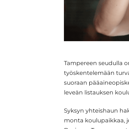
Tampereen seudulla on
työskentelemään turval
suoraan pääaineopiskel
leveän listauksen koulu
Syksyn yhteishaun hak
monta koulupaikkaa, jo