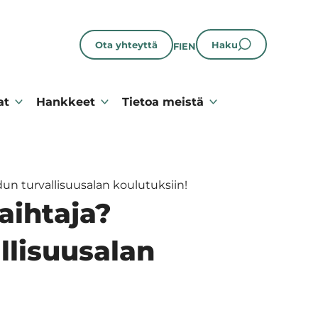
Ota yhteyttä
Haku
FI
EN
at
Hankkeet
Tietoa meistä
n turvallisuusalan koulutuksiin!
aihtaja?
llisuusalan