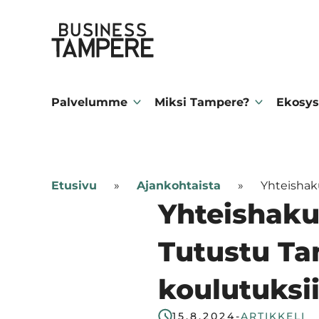
Siirry
Business Tampere
suoraan
sisältöön
Business
Tampere
Palvelumme
Miksi Tampere?
Ekosys
supports
talents,
investors
Etusivu
»
Ajankohtaista
»
Yhteishak
and
Yhteishaku
entrepreneurs
in
Tutustu Ta
making
koulutuksii
a
smooth
15.8.2024
-
ARTIKKELI