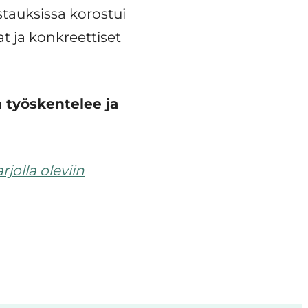
astauksissa korostui
t ja konkreettiset
a työskentelee ja
jolla oleviin