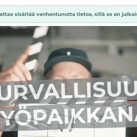
ttaa sisältää vanhentunutta tietoa, sillä se on julkais