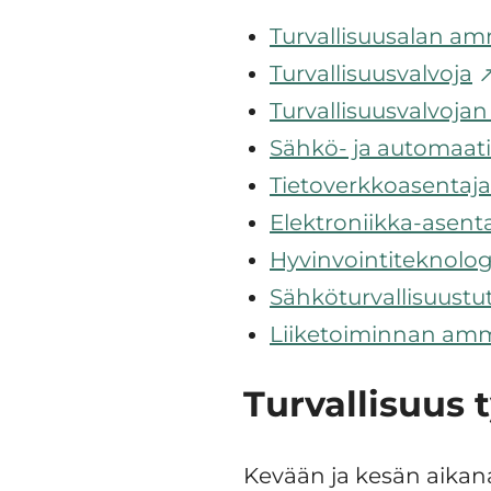
Turvallisuusalan am
Turvallisuusvalvoja
Turvallisuusvalvoja
Sähkö- ja automaati
Tietoverkkoasentaja
Elektroniikka-asent
Hyvinvointiteknologi
Sähköturvallisuustu
Liiketoiminnan amma
Turvallisuus
Kevään ja kesän aikana