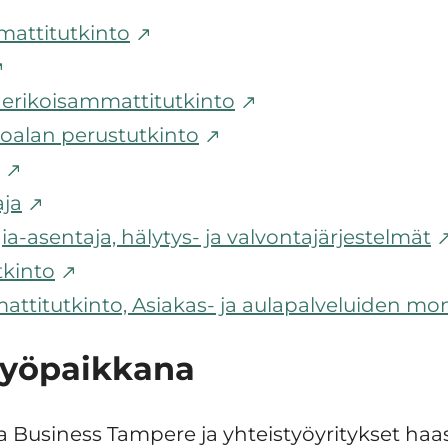
mattitutkinto
n erikoisammattitutkinto
oalan perustutkinto
aja
a-asentaja, hälytys- ja valvontajärjestelmät
tkinto
ttitutkinto, Asiakas- ja aulapalveluiden mon
 työpaikkana
 Business Tampere ja yhteistyöyritykset haas