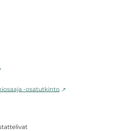
iosaaja -osatutkinto
tattelivat