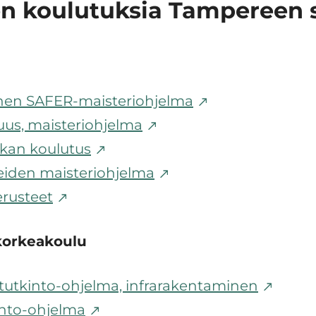
en koulutuksia Tampereen 
inen SAFER-maisteriohjelma
uus, maisteriohjelma
ikan koulutus
teiden maisteriohjelma
erusteet
orkeakoulu
tutkinto-ohjelma, infrarakentaminen
into-ohjelma