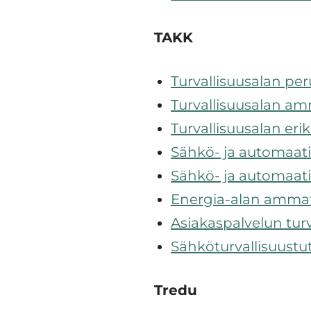
TAKK
Turvallisuusalan per
Turvallisuusalan am
Turvallisuusalan er
Sähkö- ja automaati
Sähkö- ja automaat
Energia-alan ammat
Asiakaspalvelun tur
Sähköturvallisuustu
Tredu