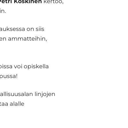
Petri Koskinen
kertoo,
in.
tauksessa on siis
uuden ammatteihin,
ssa voi opiskella
opussa!
llisuusalan linjojen
aa alalle