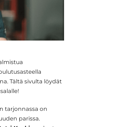
almistua
oulutusasteella
. Tältä sivulta löydät
salalle!
un tarjonnassa on
uuden parissa.