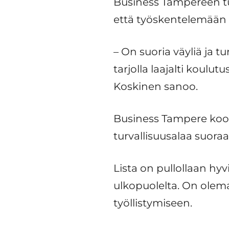
Business Tampereen t
että työskentelemään t
– On suoria väyliä ja t
tarjolla laajalti koulu
Koskinen sanoo.
Business Tampere koost
turvallisuusalaa suoraa
Lista on pullollaan hyv
ulkopuolelta. On olema
työllistymiseen.