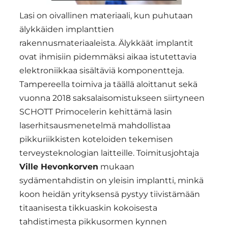
Lasi on oivallinen materiaali, kun puhutaan
älykkäiden implanttien
rakennusmateriaaleista. Älykkäät implantit
ovat ihmisiin pidemmäksi aikaa istutettavia
elektroniikkaa sisältäviä komponentteja.
Tampereella toimiva ja täällä aloittanut sekä
vuonna 2018 saksalaisomistukseen siirtyneen
SCHOTT Primocelerin kehittämä lasin
laserhitsausmenetelmä mahdollistaa
pikkuriikkisten koteloiden tekemisen
terveysteknologian laitteille. Toimitusjohtaja
Ville Hevonkorven
mukaan
sydämentahdistin on yleisin implantti, minkä
koon heidän yrityksensä pystyy tiivistämään
titaanisesta tikkuaskin kokoisesta
tahdistimesta pikkusormen kynnen