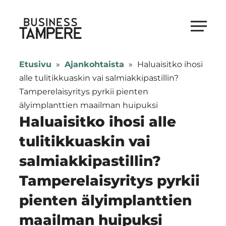
Siirry
suoraan
Business Tampere
sisältöön
Business
Tampere
Etusivu
»
Ajankohtaista
»
Haluaisitko ihosi
supports
alle tulitikkuaskin vai salmiakkipastillin?
talents,
Tamperelaisyritys pyrkii pienten
investors
älyimplanttien maailman huipuksi
and
Haluaisitko ihosi alle
entrepreneurs
tulitikkuaskin vai
in
salmiakkipastillin?
making
a
Tamperelaisyritys pyrkii
smooth
pienten älyimplanttien
start
in
maailman huipuksi
Tampere