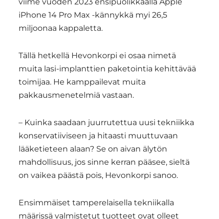
viime vuoden 2023 ensipuolikkaalla Apple
iPhone 14 Pro Max -kännykkä myi 26,5
miljoonaa kappaletta.
Tällä hetkellä Hevonkorpi ei osaa nimetä
muita lasi-implanttien paketointia kehittävää
toimijaa. He kamppailevat muita
pakkausmenetelmiä vastaan.
– Kuinka saadaan juurrutettua uusi tekniikka
konservatiiviseen ja hitaasti muuttuvaan
lääketieteen alaan? Se on aivan älytön
mahdollisuus, jos sinne kerran pääsee, sieltä
on vaikea päästä pois, Hevonkorpi sanoo.
Ensimmäiset tamperelaisella tekniikalla
määrissä valmistetut tuotteet ovat olleet