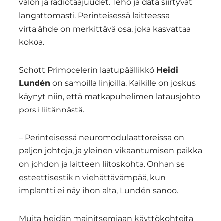
valon ja radiotaajuudet. Teho ja data siirtyvät
langattomasti. Perinteisessä laitteessa
virtalähde on merkittävä osa, joka kasvattaa
kokoa.
Schott Primocelerin laatupäällikkö
Heidi
Lundén
on samoilla linjoilla. Kaikille on joskus
käynyt niin, että matkapuhelimen latausjohto
porsii liitännästä.
– Perinteisessä neuromodulaattoreissa on
paljon johtoja, ja yleinen vikaantumisen paikka
on johdon ja laitteen liitoskohta. Onhan se
esteettisestikin viehättävämpää, kun
implantti ei näy ihon alta, Lundén sanoo.
Muita heidän mainitsemiaan käyttökohteita