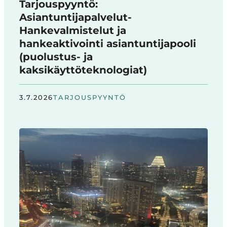
Tarjouspyyntö:
Asiantuntijapalvelut-
Hankevalmistelut ja
hankeaktivointi asiantuntijapooli
(puolustus- ja
kaksikäyttöteknologiat)
3.7.2026
TARJOUSPYYNTÖ