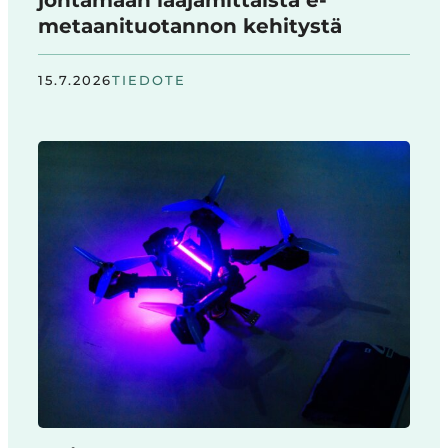
johtamaan laajamittaista e-
metaanituotannon kehitystä
15.7.2026
TIEDOTE