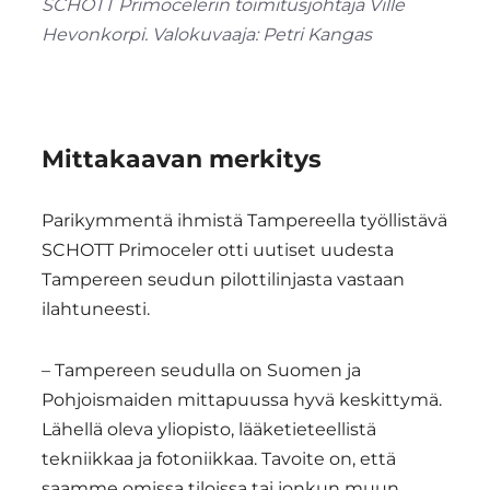
SCHOTT Primocelerin toimitusjohtaja Ville
Hevonkorpi. Valokuvaaja: Petri Kangas
Mittakaavan merkitys
Parikymmentä ihmistä Tampereella työllistävä
SCHOTT Primoceler otti uutiset uudesta
Tampereen seudun pilottilinjasta vastaan
ilahtuneesti.
– Tampereen seudulla on Suomen ja
Pohjoismaiden mittapuussa hyvä keskittymä.
Lähellä oleva yliopisto, lääketieteellistä
tekniikkaa ja fotoniikkaa. Tavoite on, että
saamme omissa tiloissa tai jonkun muun