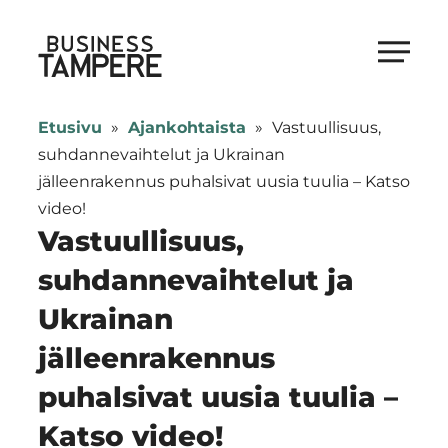
Siirry
suoraan
Business Tampere
sisältöön
Business
Tampere
Etusivu
»
Ajankohtaista
»
Vastuullisuus,
supports
suhdannevaihtelut ja Ukrainan
talents,
jälleenrakennus puhalsivat uusia tuulia – Katso
investors
video!
and
Vastuullisuus,
entrepreneurs
suhdannevaihtelut ja
in
Ukrainan
making
a
jälleenrakennus
smooth
puhalsivat uusia tuulia –
start
in
Katso video!
Tampere