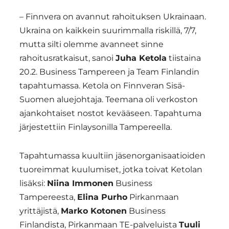
– Finnvera on avannut rahoituksen Ukrainaan.
Ukraina on kaikkein suurimmalla riskillä, 7/7,
mutta silti olemme avanneet sinne
rahoitusratkaisut, sanoi
Juha Ketola
tiistaina
20.2. Business Tampereen ja Team Finlandin
tapahtumassa. Ketola on Finnveran Sisä-
Suomen aluejohtaja. Teemana oli verkoston
ajankohtaiset nostot kevääseen. Tapahtuma
järjestettiin Finlaysonilla Tampereella.
Tapahtumassa kuultiin jäsenorganisaatioiden
tuoreimmat kuulumiset, jotka toivat Ketolan
lisäksi:
Niina Immonen
Business
Tampereesta,
Elina Purho
Pirkanmaan
yrittäjistä,
Marko Kotonen
Business
Finlandista, Pirkanmaan TE-palveluista
Tuuli