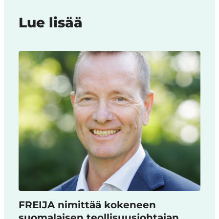
Lue lisää
FREIJA nimittää kokeneen
suomalaisen teollisuusjohtajan