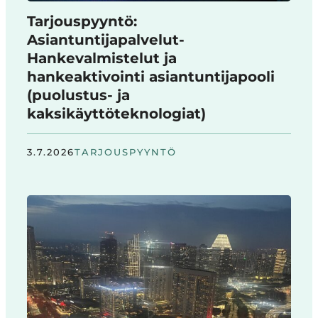
Tarjouspyyntö:
Asiantuntijapalvelut-
Hankevalmistelut ja
hankeaktivointi asiantuntijapooli
(puolustus- ja
kaksikäyttöteknologiat)
3.7.2026
TARJOUSPYYNTÖ