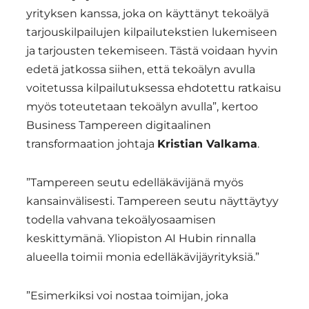
yrityksen kanssa, joka on käyttänyt tekoälyä
tarjouskilpailujen kilpailutekstien lukemiseen
ja tarjousten tekemiseen. Tästä voidaan hyvin
edetä jatkossa siihen, että tekoälyn avulla
voitetussa kilpailutuksessa ehdotettu ratkaisu
myös toteutetaan tekoälyn avulla”, kertoo
Business Tampereen digitaalinen
transformaation johtaja
Kristian Valkama
.
”Tampereen seutu edelläkävijänä myös
kansainvälisesti. Tampereen seutu näyttäytyy
todella vahvana tekoälyosaamisen
keskittymänä. Yliopiston AI Hubin rinnalla
alueella toimii monia edelläkävijäyrityksiä.”
”Esimerkiksi voi nostaa toimijan, joka