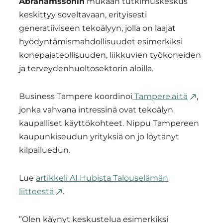
Abrahamssonin
mukaan tutkimuskeskus
keskittyy soveltavaan, erityisesti
generatiiviseen tekoälyyn, jolla on laajat
hyödyntämismahdollisuudet esimerkiksi
konepajateollisuuden, liikkuvien työkoneiden
ja terveydenhuoltosektorin aloilla.
Business Tampere koordinoi
Tampere.ai:tä
,
jonka vahvana intressinä ovat tekoälyn
kaupalliset käyttökohteet. Nippu Tampereen
kaupunkiseudun yrityksiä on jo löytänyt
kilpailuedun.
Lue
artikkeli AI Hubista Talouselämän
liitteestä
.
”Olen käynyt keskustelua esimerkiksi