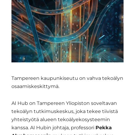
Region
Tampereen kaupunkiseutu on vahva tekoälyn
osaamiskeskittymä.
AI Hub on Tampereen Yliopiston soveltavan
tekoälyn tutkimuskeskus, joka tekee tiivistä
yhteistyötä alueen tekoälyekosysteemin
kanssa. AI Hubin johtaja, professori
Pekka