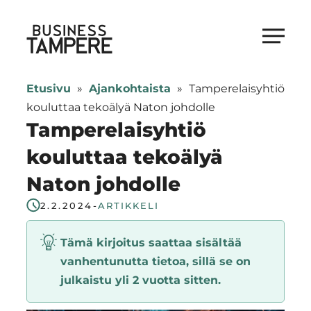
Siirry
suoraan
Business Tampere
sisältöön
Business
Tampere
Etusivu
»
Ajankohtaista
»
Tamperelaisyhtiö
supports
kouluttaa tekoälyä Naton johdolle
talents,
Tamperelaisyhtiö
investors
kouluttaa tekoälyä
and
Naton johdolle
entrepreneurs
in
2.2.2024
-
ARTIKKELI
making
a
Tämä kirjoitus saattaa sisältää
smooth
vanhentunutta tietoa, sillä se on
start
julkaistu yli 2 vuotta sitten.
in
Tampere