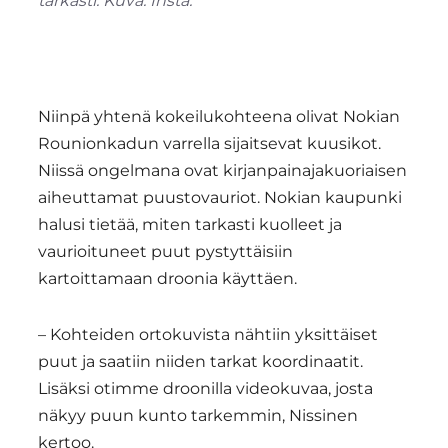
tarkasti. Kuva: Insta.
Niinpä yhtenä kokeilukohteena olivat Nokian
Rounionkadun varrella sijaitsevat kuusikot.
Niissä ongelmana ovat kirjanpainajakuoriaisen
aiheuttamat puustovauriot. Nokian kaupunki
halusi tietää, miten tarkasti kuolleet ja
vaurioituneet puut pystyttäisiin
kartoittamaan droonia käyttäen.
– Kohteiden ortokuvista nähtiin yksittäiset
puut ja saatiin niiden tarkat koordinaatit.
Lisäksi otimme droonilla videokuvaa, josta
näkyy puun kunto tarkemmin, Nissinen
kertoo.