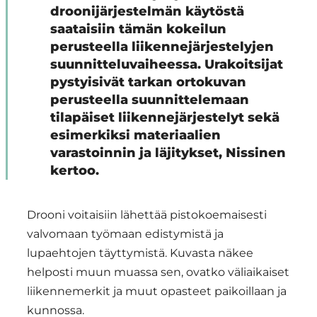
droonijärjestelmän käytöstä
saataisiin tämän kokeilun
perusteella liikennejärjestelyjen
suunnitteluvaiheessa. Urakoitsijat
pystyisivät tarkan ortokuvan
perusteella suunnittelemaan
tilapäiset liikennejärjestelyt sekä
esimerkiksi materiaalien
varastoinnin ja läjitykset, Nissinen
kertoo.
Drooni voitaisiin lähettää pistokoemaisesti
valvomaan työmaan edistymistä ja
lupaehtojen täyttymistä. Kuvasta näkee
helposti muun muassa sen, ovatko väliaikaiset
liikennemerkit ja muut opasteet paikoillaan ja
kunnossa.