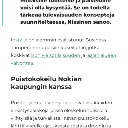
millaisille tuotteille ja palveluille
voisi olla kysyntää. Se on todella
tärkeää tulevaisuuden konsepteja
suunniteltaessa, Nissinen sanoo.
Insta
on aiemmin osallistunut Business
Tampereen nopeisiin kokeiluihin, jotka
koskivat
ison yleisötilaisuuden
ja
laajan alueen
valvontaa.
Puistokokeilu Nokian
kaupungin kanssa
Puistot ja muut viheralueet ovat asukkaiden
virkistyspaikkoja, joissa oleskelun tulisi olla
viihtyisää ja turvallista. Instan puistokokeilu
lähti liikkeelle ajatuksesta testata droonin ja