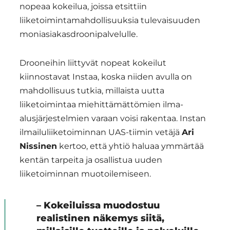
nopeaa kokeilua, joissa etsittiin
liiketoimintamahdollisuuksia tulevaisuuden
moniasiakasdroonipalvelulle.
Drooneihin liittyvät nopeat kokeilut
kiinnostavat Instaa, koska niiden avulla on
mahdollisuus tutkia, millaista uutta
liiketoimintaa miehittämättömien ilma-
alusjärjestelmien varaan voisi rakentaa. Instan
ilmailuliiketoiminnan UAS-tiimin vetäjä
Ari
Nissinen
kertoo, että yhtiö haluaa ymmärtää
kentän tarpeita ja osallistua uuden
liiketoiminnan muotoilemiseen.
– Kokeiluissa muodostuu
realistinen näkemys siitä,