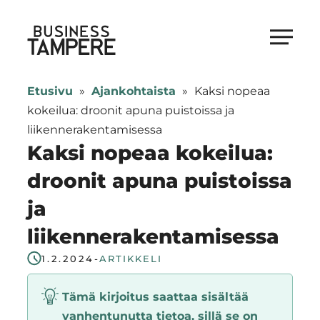
Siirry
suoraan
Business Tampere
sisältöön
Business
Tampere
Etusivu
»
Ajankohtaista
»
Kaksi nopeaa
supports
kokeilua: droonit apuna puistoissa ja
talents,
liikennerakentamisessa
investors
Kaksi nopeaa kokeilua:
and
droonit apuna puistoissa
entrepreneurs
ja
in
making
liikennerakentamisessa
a
1.2.2024
-
ARTIKKELI
smooth
start
Tämä kirjoitus saattaa sisältää
in
vanhentunutta tietoa, sillä se on
Tampere