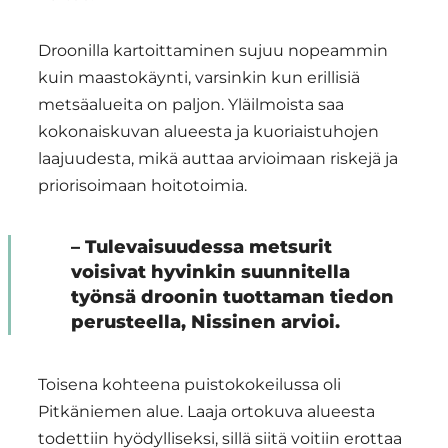
Droonilla kartoittaminen sujuu nopeammin
kuin maastokäynti, varsinkin kun erillisiä
metsäalueita on paljon. Yläilmoista saa
kokonaiskuvan alueesta ja kuoriaistuhojen
laajuudesta, mikä auttaa arvioimaan riskejä ja
priorisoimaan hoitotoimia.
– Tulevaisuudessa metsurit
voisivat hyvinkin suunnitella
työnsä droonin tuottaman tiedon
perusteella, Nissinen arvioi.
Toisena kohteena puistokokeilussa oli
Pitkäniemen alue. Laaja ortokuva alueesta
todettiin hyödylliseksi, sillä siitä voitiin erottaa