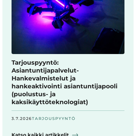
Tarjouspyyntö:
Asiantuntijapalvelut-
Hankevalmistelut ja
hankeaktivointi asiantuntijapooli
(puolustus- ja
kaksikäyttöteknologiat)
3.7.2026
TARJOUSPYYNTÖ
Katso kaikki artikkelit