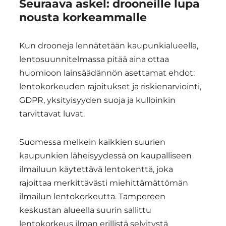
Seuraava askel: drooneille lupa
nousta korkeammalle
Kun drooneja lennätetään kaupunkialueella,
lentosuunnitelmassa pitää aina ottaa
huomioon lainsäädännön asettamat ehdot:
lentokorkeuden rajoitukset ja riskienarviointi,
GDPR, yksityisyyden suoja ja kulloinkin
tarvittavat luvat.
Suomessa melkein kaikkien suurien
kaupunkien läheisyydessä on kaupalliseen
ilmailuun käytettävä lentokenttä, joka
rajoittaa merkittävästi miehittämättömän
ilmailun lentokorkeutta. Tampereen
keskustan alueella suurin sallittu
lentokorkeus ilman erillistä selvitystä