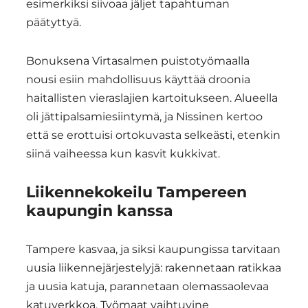
esimerkiksi siivoaa jäljet tapahtuman
päätyttyä.
Bonuksena Virtasalmen puistotyömaalla
nousi esiin mahdollisuus käyttää droonia
haitallisten vieraslajien kartoitukseen. Alueella
oli jättipalsamiesiintymä, ja Nissinen kertoo
että se erottuisi ortokuvasta selkeästi, etenkin
siinä vaiheessa kun kasvit kukkivat.
Liikennekokeilu Tampereen
kaupungin kanssa
Tampere kasvaa, ja siksi kaupungissa tarvitaan
uusia liikennejärjestelyjä: rakennetaan ratikkaa
ja uusia katuja, parannetaan olemassaolevaa
katuverkkoa. Työmaat vaihtuvine