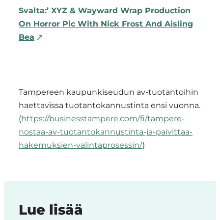
Svalta:’ XYZ & Wayward Wrap Production
On Horror Pic With Nick Frost And Aisling
Bea
Tampereen kaupunkiseudun av-tuotantoihin
haettavissa tuotantokannustinta ensi vuonna.
(
https://businesstampere.com/fi/tampere-
nostaa-av-tuotantokannustinta-ja-paivittaa-
hakemuksien-valintaprosessin/
)
Lue lisää