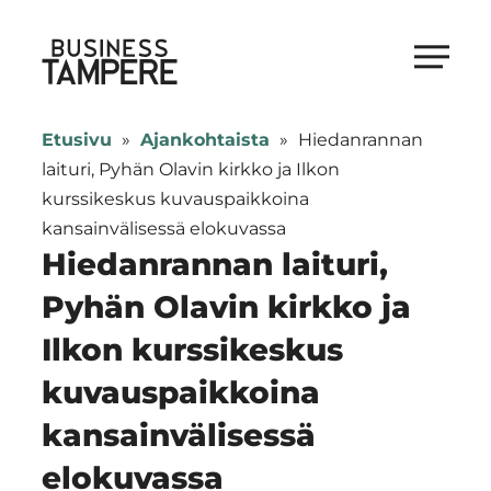
Siirry
suoraan
Business Tampere
sisältöön
Business
Tampere
Etusivu
»
Ajankohtaista
»
Hiedanrannan
supports
laituri, Pyhän Olavin kirkko ja Ilkon
talents,
kurssikeskus kuvauspaikkoina
investors
kansainvälisessä elokuvassa
and
Hiedanrannan laituri,
entrepreneurs
Pyhän Olavin kirkko ja
in
Ilkon kurssikeskus
making
a
kuvauspaikkoina
smooth
kansainvälisessä
start
in
elokuvassa
Tampere