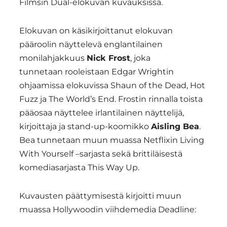
Filmsin Dual-elokuvan kuvauksissa.
Elokuvan on käsikirjoittanut elokuvan
pääroolin näyttelevä englantilainen
monilahjakkuus
Nick Frost
, joka
tunnetaan rooleistaan Edgar Wrightin
ohjaamissa elokuvissa Shaun of the Dead, Hot
Fuzz ja The World’s End. Frostin rinnalla toista
pääosaa näyttelee irlantilainen näyttelijä,
kirjoittaja ja stand-up-koomikko
Aisling Bea
.
Bea tunnetaan muun muassa Netflixin Living
With Yourself –sarjasta sekä brittiläisestä
komediasarjasta This Way Up.
Kuvausten päättymisestä kirjoitti muun
muassa Hollywoodin viihdemedia Deadline: