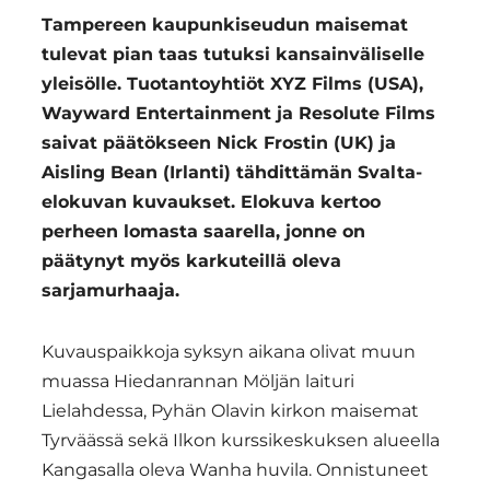
Tampereen kaupunkiseudun maisemat
tulevat pian taas tutuksi kansainväliselle
yleisölle. Tuotantoyhtiöt XYZ Films (USA),
Wayward Entertainment ja Resolute Films
saivat päätökseen Nick Frostin (UK) ja
Aisling Bean (Irlanti) tähdittämän Svalta-
elokuvan kuvaukset. Elokuva kertoo
perheen lomasta saarella, jonne on
päätynyt myös karkuteillä oleva
sarjamurhaaja.
Kuvauspaikkoja syksyn aikana olivat muun
muassa Hiedanrannan Möljän laituri
Lielahdessa, Pyhän Olavin kirkon maisemat
Tyrväässä sekä Ilkon kurssikeskuksen alueella
Kangasalla oleva Wanha huvila. Onnistuneet