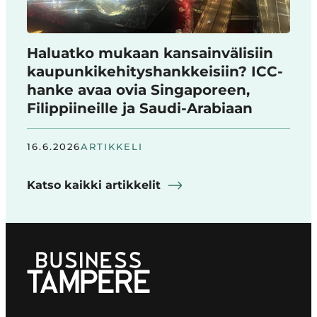
Haluatko mukaan kansainvälisiin
kaupunkikehityshankkeisiin? ICC-
hanke avaa ovia Singaporeen,
Filippiineille ja Saudi-Arabiaan
16.6.2026
ARTIKKELI
Katso kaikki artikkelit