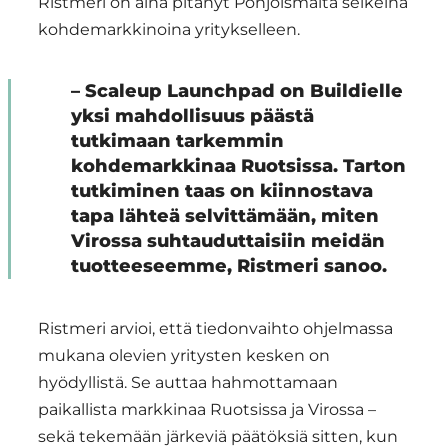
Ristmeri on aina pitänyt Pohjoismaita selkeinä
kohdemarkkinoina yritykselleen.
– Scaleup Launchpad on Buildielle
yksi mahdollisuus päästä
tutkimaan tarkemmin
kohdemarkkinaa Ruotsissa. Tarton
tutkiminen taas on kiinnostava
tapa lähteä selvittämään, miten
Virossa suhtauduttaisiin meidän
tuotteeseemme, Ristmeri sanoo.
Ristmeri arvioi, että tiedonvaihto ohjelmassa
mukana olevien yritysten kesken on
hyödyllistä. Se auttaa hahmottamaan
paikallista markkinaa Ruotsissa ja Virossa –
sekä tekemään järkeviä päätöksiä sitten, kun