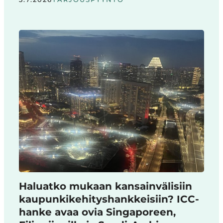
Haluatko mukaan kansainvälisiin
kaupunkikehityshankkeisiin? ICC-
hanke avaa ovia Singaporeen,