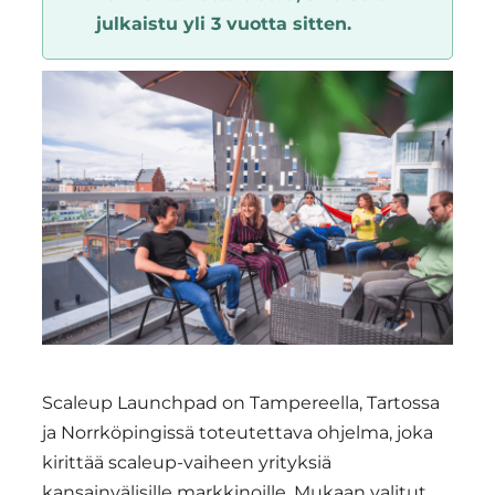
julkaistu yli 3 vuotta sitten.
Region
Scaleup Launchpad on Tampereella, Tartossa
ja Norrköpingissä toteutettava ohjelma, joka
kirittää scaleup-vaiheen yrityksiä
kansainvälisille markkinoille. Mukaan valitut