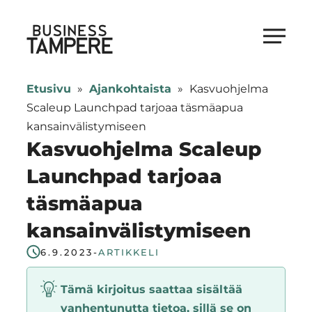
Siirry
suoraan
Business Tampere
sisältöön
Business
Tampere
Etusivu
»
Ajankohtaista
»
Kasvuohjelma
supports
Scaleup Launchpad tarjoaa täsmäapua
talents,
kansainvälistymiseen
investors
Kasvuohjelma Scaleup
and
Launchpad tarjoaa
entrepreneurs
täsmäapua
in
making
kansainvälistymiseen
a
6.9.2023
-
ARTIKKELI
smooth
start
Tämä kirjoitus saattaa sisältää
in
vanhentunutta tietoa, sillä se on
Tampere