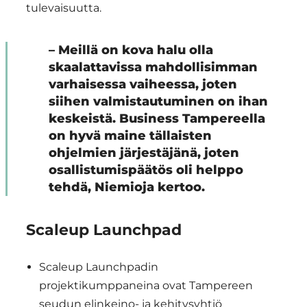
tulevaisuutta.
– Meillä on kova halu olla
skaalattavissa mahdollisimman
varhaisessa vaiheessa, joten
siihen valmistautuminen on ihan
keskeistä. Business Tampereella
on hyvä maine tällaisten
ohjelmien järjestäjänä, joten
osallistumispäätös oli helppo
tehdä, Niemioja kertoo.
Scaleup Launchpad
Scaleup Launchpadin
projektikumppaneina ovat Tampereen
seudun elinkeino- ja kehitysyhtiö