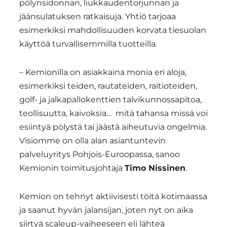
pölynsidonnan, liukkaudentorjunnan ja
jäänsulatuksen ratkaisuja. Yhtiö tarjoaa
esimerkiksi mahdollisuuden korvata tiesuolan
käyttöä turvallisemmilla tuotteilla.
– Kemionilla on asiakkaina monia eri aloja,
esimerkiksi teiden, rautateiden, raitioteiden,
golf- ja jalkapallokenttien talvikunnossapitoa,
teollisuutta, kaivoksia…
mitä tahansa missä voi
esiintyä pölystä tai jäästä aiheutuvia ongelmia.
Visiomme on olla alan asiantuntevin
palveluyritys Pohjois-Euroopassa, sanoo
Kemionin toimitusjohtaja
Timo Nissinen
.
Kemion on tehnyt aktiivisesti töitä kotimaassa
ja saanut hyvän jalansijan, joten nyt on aika
siirtyä scaleup-vaiheeseen eli lähteä