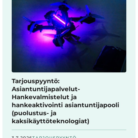
Tarjouspyyntö:
Asiantuntijapalvelut-
Hankevalmistelut ja
hankeaktivointi asiantuntijapooli
(puolustus- ja
kaksikäyttöteknologiat)
3.7.2026
TARJOUSPYYNTÖ