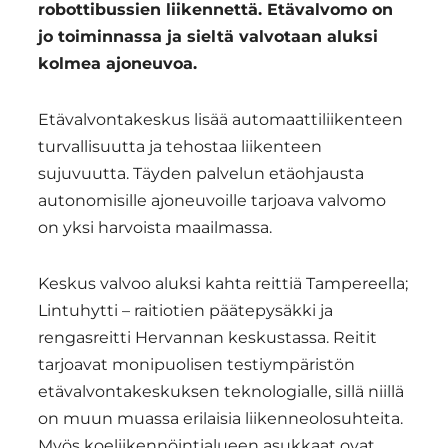
robottibussien liikennettä. Etävalvomo on
jo toiminnassa ja sieltä valvotaan aluksi
kolmea ajoneuvoa.
Etävalvontakeskus lisää automaattiliikenteen
turvallisuutta ja tehostaa liikenteen
sujuvuutta. Täyden palvelun etäohjausta
autonomisille ajoneuvoille tarjoava valvomo
on yksi harvoista maailmassa.
Keskus valvoo aluksi kahta reittiä Tampereella;
Lintuhytti – raitiotien päätepysäkki ja
rengasreitti Hervannan keskustassa. Reitit
tarjoavat monipuolisen testiympäristön
etävalvontakeskuksen teknologialle, sillä niillä
on muun muassa erilaisia liikenneolosuhteita.
Myös koeliikennöintialueen asukkaat ovat