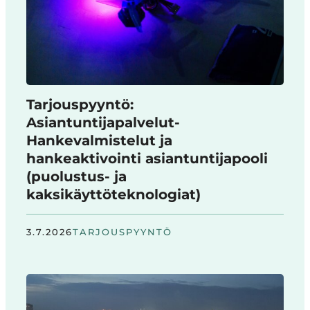
Tarjouspyyntö:
Asiantuntijapalvelut-
Hankevalmistelut ja
hankeaktivointi asiantuntijapooli
(puolustus- ja
kaksikäyttöteknologiat)
3.7.2026
TARJOUSPYYNTÖ