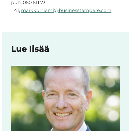
puh. 050 511 73
´41,
markku.niemi@businesstampere.com
Lue lisää