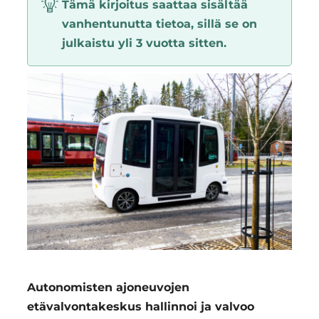
Tämä kirjoitus saattaa sisältää
Region
vanhentunutta tietoa, sillä se on
julkaistu yli 3 vuotta sitten.
Autonomisten ajoneuvojen
etävalvontakeskus hallinnoi ja valvoo