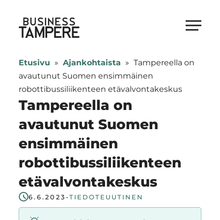
Siirry
suoraan
Business Tampere
sisältöön
Business
Tampere
Etusivu
»
Ajankohtaista
»
Tampereella on
supports
avautunut Suomen ensimmäinen
talents,
robottibussiliikenteen etävalvontakeskus
investors
Tampereella on
and
avautunut Suomen
entrepreneurs
ensimmäinen
in
making
robottibussiliikenteen
a
etävalvontakeskus
smooth
start
6.6.2023
-
TIEDOTE
UUTINEN
in
Tampere