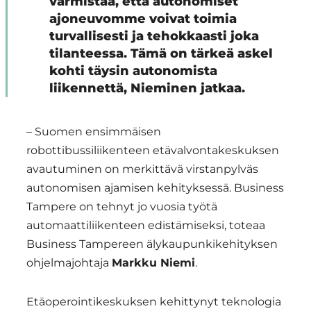
varmistaa, että autonomiset
ajoneuvomme voivat toimia
turvallisesti ja tehokkaasti joka
tilanteessa. Tämä on tärkeä askel
kohti täysin autonomista
liikennettä, Nieminen jatkaa.
– Suomen ensimmäisen
robottibussiliikenteen etävalvontakeskuksen
avautuminen on merkittävä virstanpylväs
autonomisen ajamisen kehityksessä. Business
Tampere on tehnyt jo vuosia työtä
automaattiliikenteen edistämiseksi, toteaa
Business Tampereen älykaupunkikehityksen
ohjelmajohtaja
Markku Niemi
.
Etäoperointikeskuksen kehittynyt teknologia