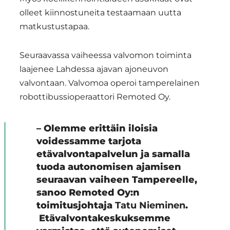
olleet kiinnostuneita testaamaan uutta
matkustustapaa.
Seuraavassa vaiheessa valvomon toiminta
laajenee Lahdessa ajavan ajoneuvon
valvontaan
.
Valvomoa operoi tamperelainen
robottibussioperaattori Remoted Oy.
– Olemme erittäin iloisia
voidessamme tarjota
etävalvontapalvelun ja samalla
tuoda autonomisen ajamisen
seuraavan vaiheen Tampereelle,
sanoo Remoted Oy:n
toimitusjohtaja
Tatu Nieminen
.
Etävalvontakeskuksemme