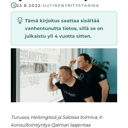
23.8.2022
-
UUTINEN
YRITYSTARINA
Region
Tämä kirjoitus saattaa sisältää
vanhentunutta tietoa, sillä se on
julkaistu yli 4 vuotta sitten.
Turussa, Helsingissä ja Salossa toimiva, it-
konsultointiyritys Qalmari laajentaa