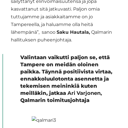
säilyttänyt elinvoimaisuutensa ja jopa
kasvattanut sitä jatkuvasti. Paljon omia
tuttujamme ja asiakkaitamme on jo
Tampereella, ja haluamme olla heitä
lähempänä”, sanoo
Saku Hautala,
Qalmarin
hallituksen puheenjohtaja.
Valintaan vaikutti paljon se, että
Tampere on meidän oloinen
paikka. Täynnä positiivista virtaa,
ennakkoluulotonta asennetta ja
tekemisen meininkiä kuten
meilläkin, jatkaa
Ari Varjonen,
Qalmarin toimitusjohtaja