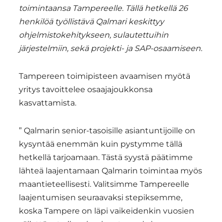
toimintaansa Tampereelle.
Tällä hetkellä 26
henkilöä työllistävä Qalmari keskittyy
ohjelmistokehitykseen, sulautettuihin
järjestelmiin, sekä projekti- ja SAP-osaamiseen.
Tampereen toimipisteen avaamisen myötä
yritys tavoittelee osaajajoukkonsa
kasvattamista.
” Qalmarin senior-tasoisille asiantuntijoille on
kysyntää enemmän kuin pystymme tällä
hetkellä tarjoamaan. Tästä syystä päätimme
lähteä laajentamaan Qalmarin toimintaa myös
maantieteellisesti. Valitsimme Tampereelle
laajentumisen seuraavaksi stepiksemme,
koska Tampere on läpi vaikeidenkin vuosien