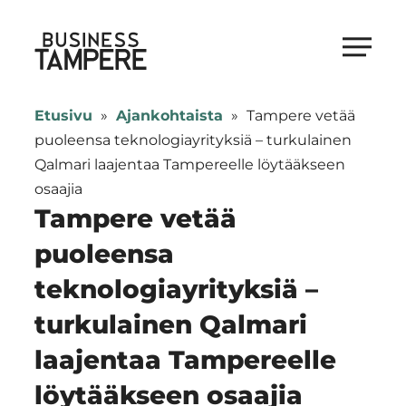
Siirry
suoraan
Business Tampere
sisältöön
Business
Tampere
Etusivu
»
Ajankohtaista
»
Tampere vetää
supports
puoleensa teknologiayrityksiä – turkulainen
talents,
Qalmari laajentaa Tampereelle löytääkseen
investors
osaajia
and
Tampere vetää
entrepreneurs
puoleensa
in
teknologiayrityksiä –
making
a
turkulainen Qalmari
smooth
laajentaa Tampereelle
start
in
löytääkseen osaajia
Tampere