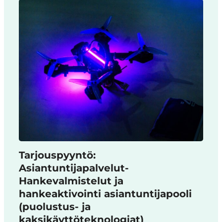
Tarjouspyyntö:
Asiantuntijapalvelut-
Hankevalmistelut ja
hankeaktivointi asiantuntijapooli
(puolustus- ja
kaksikäyttöteknologiat)