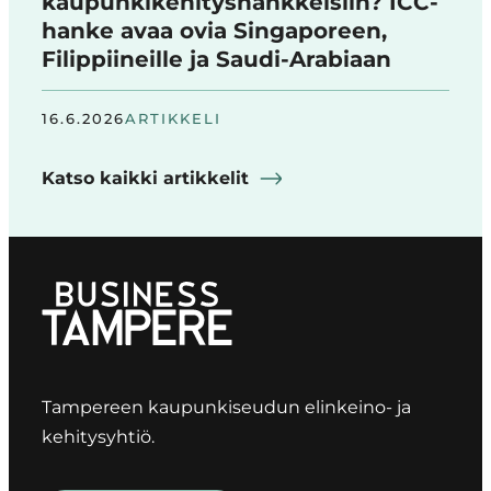
kaupunkikehityshankkeisiin? ICC-
hanke avaa ovia Singaporeen,
Filippiineille ja Saudi-Arabiaan
16.6.2026
ARTIKKELI
Katso kaikki artikkelit
Tampereen kaupunkiseudun elinkeino- ja
kehitysyhtiö.