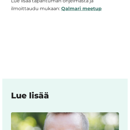
Lue lisää tapahtuman ohjelmasta ja
ilmoittaudu mukaan:
Qalmari meetup
Lue lisää