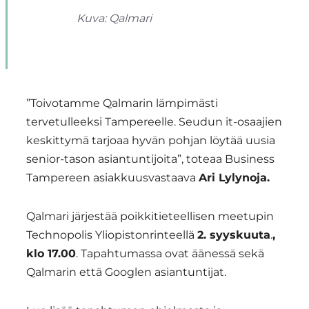
Kuva: Qalmari
”Toivotamme Qalmarin lämpimästi
tervetulleeksi Tampereelle. Seudun it-osaajien
keskittymä tarjoaa hyvän pohjan löytää uusia
senior-tason asiantuntijoita”, toteaa Business
Tampereen asiakkuusvastaava
Ari Lylynoja.
Qalmari järjestää poikkitieteellisen meetupin
Technopolis Yliopistonrinteellä
2. syyskuuta
.
,
klo 17.00
. Tapahtumassa ovat äänessä sekä
Qalmarin että Googlen asiantuntijat.