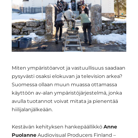
Region
Miten ympäristöarvot ja vastuullisuus saadaan
pysyvästi osaksi elokuvan ja television arkea?
Suomessa ollaan muun muassa ottamassa
käyttöön av-alan ympäristöjärjestelmä, jonka
avulla tuotannot voivat mitata ja pienentää
hiilijalanjälkeään.
Kestävän kehityksen hankepäällikkö
Anne
Puolanne
Audiovisual Producers Finland –