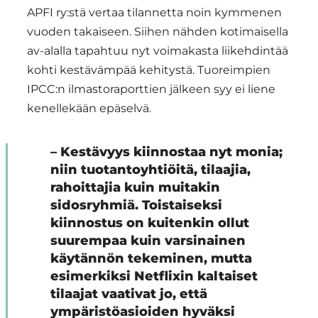
APFI ry:stä vertaa tilannetta noin kymmenen
vuoden takaiseen. Siihen nähden kotimaisella
av-alalla tapahtuu nyt voimakasta liikehdintää
kohti kestävämpää kehitystä. Tuoreimpien
IPCC:n ilmastoraporttien jälkeen syy ei liene
kenellekään epäselvä.
– Kestävyys kiinnostaa nyt monia;
niin tuotantoyhtiöitä, tilaajia,
rahoittajia kuin muitakin
sidosryhmiä. Toistaiseksi
kiinnostus on kuitenkin ollut
suurempaa kuin varsinainen
käytännön tekeminen, mutta
esimerkiksi Netflixin kaltaiset
tilaajat vaativat jo, että
ympäristöasioiden hyväksi