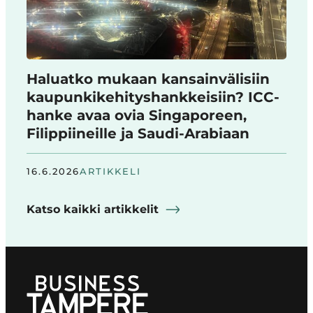
Haluatko mukaan kansainvälisiin
kaupunkikehityshankkeisiin? ICC-
hanke avaa ovia Singaporeen,
Filippiineille ja Saudi-Arabiaan
16.6.2026
ARTIKKELI
Katso kaikki artikkelit