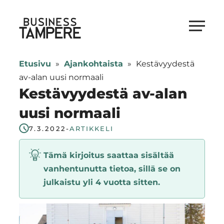
Siirry
suoraan
Business Tampere
sisältöön
Business
Tampere
Etusivu
»
Ajankohtaista
»
Kestävyydestä
supports
av-alan uusi normaali
talents,
Kestävyydestä av-alan
investors
uusi normaali
and
entrepreneurs
7.3.2022
-
ARTIKKELI
in
Tämä kirjoitus saattaa sisältää
making
vanhentunutta tietoa, sillä se on
a
julkaistu yli 4 vuotta sitten.
smooth
start
in
Tampere