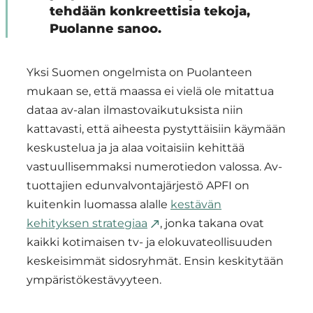
tehdään konkreettisia tekoja,
Puolanne sanoo.
Yksi Suomen ongelmista on Puolanteen
mukaan se, että maassa ei vielä ole mitattua
dataa av-alan ilmastovaikutuksista niin
kattavasti, että aiheesta pystyttäisiin käymään
keskustelua ja ja alaa voitaisiin kehittää
vastuullisemmaksi numerotiedon valossa. Av-
tuottajien edunvalvontajärjestö APFI on
kuitenkin luomassa alalle
kestävän
kehityksen strategiaa
, jonka takana ovat
kaikki kotimaisen tv- ja elokuvateollisuuden
keskeisimmät sidosryhmät. Ensin keskitytään
ympäristökestävyyteen.