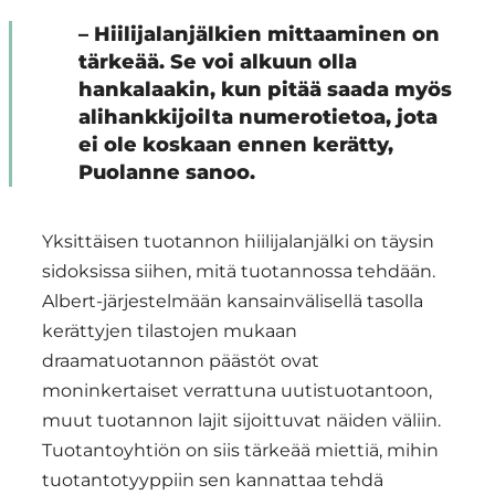
– Hiilijalanjälkien mittaaminen on
tärkeää. Se voi alkuun olla
hankalaakin, kun pitää saada myös
alihankkijoilta numerotietoa, jota
ei ole koskaan ennen kerätty,
Puolanne sanoo.
Yksittäisen tuotannon hiilijalanjälki on täysin
sidoksissa siihen, mitä tuotannossa tehdään.
Albert-järjestelmään kansainvälisellä tasolla
kerättyjen tilastojen mukaan
draamatuotannon päästöt ovat
moninkertaiset verrattuna uutistuotantoon,
muut tuotannon lajit sijoittuvat näiden väliin.
Tuotantoyhtiön on siis tärkeää miettiä, mihin
tuotantotyyppiin sen kannattaa tehdä