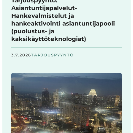
Tarjouspyyntö:
Asiantuntijapalvelut-
Hankevalmistelut ja
hankeaktivointi asiantuntijapooli
(puolustus- ja
kaksikäyttöteknologiat)
3.7.2026
TARJOUSPYYNTÖ