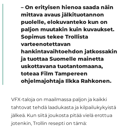
– On erityisen hienoa saada näin
mittava avaus jälkituotannon
puolelle, elokuvanteko kun on
paljon muutakin kuin kuvaukset.
Sopimus tekee Trollista
varteenotettavan
hankintavaihtoehdon jatkossakin
ja tuottaa Suomelle mainetta
uskottavana tuotantomaana,
toteaa Film Tampereen
ohjelmajohtaja Ilkka Rahkonen.
VFX-taloja on maailmassa paljon ja kaikki
tahtovat tehdä laadukasta ja kilpailukykyistä
jälkeä. Kun siitä joukosta pitää vielä erottua
jotenkin, Trollin resepti on tämä: