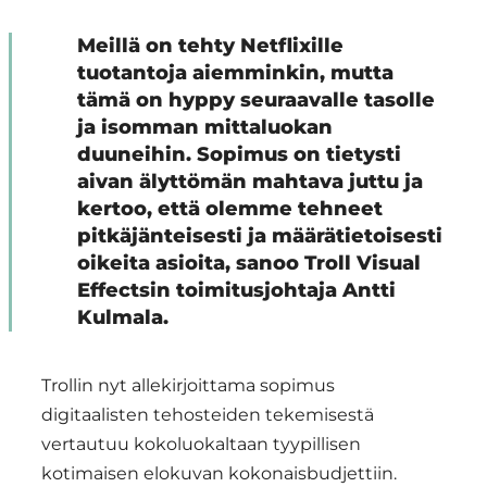
Meillä on tehty Netflixille
tuotantoja aiemminkin, mutta
tämä on hyppy seuraavalle tasolle
ja isomman mittaluokan
duuneihin. Sopimus on tietysti
aivan älyttömän mahtava juttu ja
kertoo, että olemme tehneet
pitkäjänteisesti ja määrätietoisesti
oikeita asioita, sanoo Troll Visual
Effectsin toimitusjohtaja Antti
Kulmala.
Trollin nyt allekirjoittama sopimus
digitaalisten tehosteiden tekemisestä
vertautuu kokoluokaltaan tyypillisen
kotimaisen elokuvan kokonaisbudjettiin.