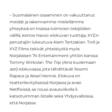
– Suomalainen osaaminen on vakuuttanut
meidät ja rakennamme mielellämme
yhteyksiä eri maissa toimivien tekijöiden
välillä, kertoo Havoc-elokuvan tuottaja, XYZ:n
perustajiin lukeutuva Aram Tertzakian. Troll ja
XYZ Films tekivät yhteistyötä myös
Norjalaisen 74 Entertainment-yhtiön kanssa
Tommy Wirkolan
The Trip (Aina kuolemaan
asti) elokuvassa
, jota tähdittävät Noomi
Rapace ja Aksel Hennie. Elokuva on
teatterilevityksessä Norjassa ja avasi
Netflixissä, se nousi avausviikolla 5
katsotuimman listalle sekä Yhdysvalloissa,
että Norjassa.