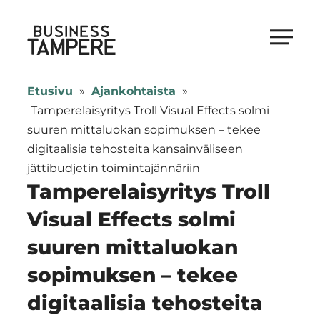
Siirry
suoraan
Business Tampere
sisältöön
Business
Tampere
Etusivu
»
Ajankohtaista
»
supports
Tamperelaisyritys Troll Visual Effects solmi
talents,
suuren mittaluokan sopimuksen – tekee
investors
digitaalisia tehosteita kansainväliseen
and
jättibudjetin toimintajännäriin
entrepreneurs
Tamperelaisyritys Troll
in
Visual Effects solmi
making
suuren mittaluokan
a
smooth
sopimuksen – tekee
start
digitaalisia tehosteita
in
Tampere