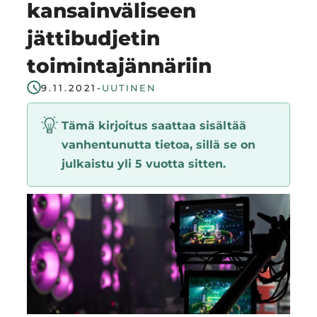
kansainväliseen
Region
jättibudjetin
toimintajännäriin
9.11.2021
-
UUTINEN
Tämä kirjoitus saattaa sisältää
vanhentunutta tietoa, sillä se on
julkaistu yli 5 vuotta sitten.