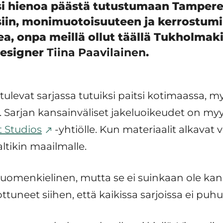
osi hienoa päästä tutustumaan Tampere
in, monimuotoisuuteen ja kerrostumi
ea, onpa meillä ollut täällä Tukholmaki
designer
Tiina Paavilainen
.
levat sarjassa tutuiksi paitsi kotimaassa, m
 Sarjan kansainväliset jakeluoikeudet on myy
 Studios
-yhtiölle. Kun materiaalit alkavat va
ltikin maailmalle.
uomenkielinen, mutta se ei suinkaan ole kans
ottuneet siihen, että kaikissa sarjoissa ei puh