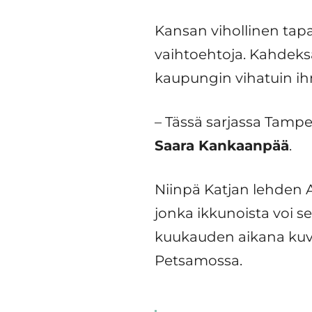
Kansan vihollinen tapa
vaihtoehtoja. Kahdeksa
kaupungin vihatuin ihmi
– Tässä sarjassa Tamper
Saara Kankaanpää
.
Niinpä Katjan lehden 
jonka ikkunoista voi 
kuukauden aikana kuva
Petsamossa.