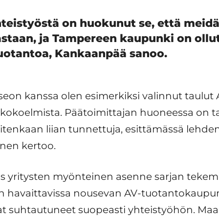
hteistyöstä on huokunut se, että meidä
staan, ja Tampereen kaupunki on oll
uotantoa, Kankaanpää sanoo.
eon kanssa olen esimerkiksi valinnut taul
okoelmista. Päätoimittajan huoneessa on t
uitenkaan liian tunnettuja, esittämässä lehde
inen kertoo.
s yritysten myönteinen asenne sarjan tekemi
 havaittavissa nousevan AV-tuotantokaupung
ovat suhtautuneet suopeasti yhteistyöhön. Maa