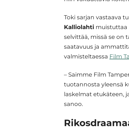
Toki sarjan vastaava tu
Kalliolahti
muistuttaa r
selvittää, missä se on 
saatavuus ja ammattita
valmisteltaessa
Film 
– Saimme Film Tampere
tuotannosta yleensä k
laskelmat etukäteen, ja
sanoo.
Rikosdraama