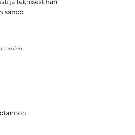
sti ja teknisestihän
n sanoo.
usanomien
tuotannon