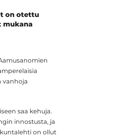
t on otettu
ut mukana
ut Aamusanomien
amperelaisia
n vanhoja
seen saa kehuja.
in innostusta, ja
kuntalehti on ollut