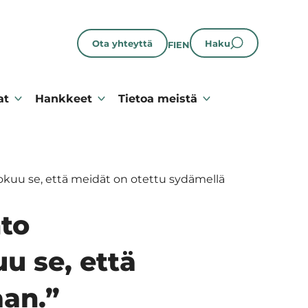
Ota yhteyttä
Haku
FI
EN
at
Hankkeet
Tietoa meistä
okuu se, että meidät on otettu sydämellä
to
u se, että
aan.”