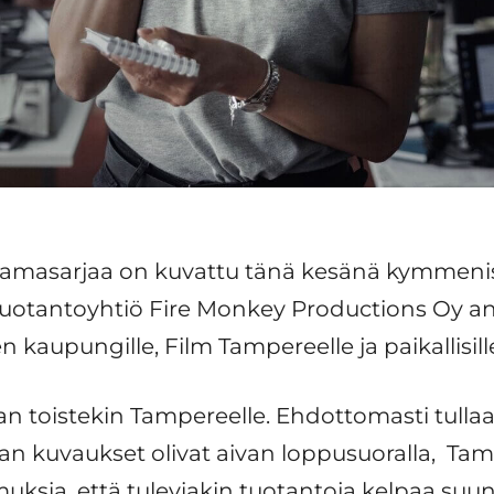
aamasarjaa on kuvattu tänä kesänä kymmenis
uotantoyhtiö Fire Monkey Productions Oy ant
kaupungille, Film Tampereelle ja paikallisille 
an toistekin Tampereelle. Ehdottomasti tull
an kuvaukset olivat aivan loppusuoralla,
Tamp
uksia, että tuleviakin tuotantoja kelpaa suunn