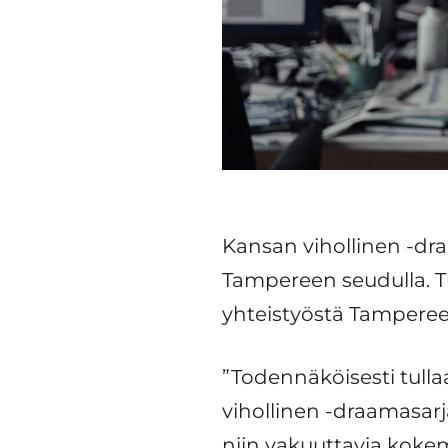
Kansan vihollinen -dr
Tampereen seudulla. T
yhteistyöstä Tampereen 
”Todennäköisesti tulla
vihollinen -draamasarj
niin vakuuttavia kokem