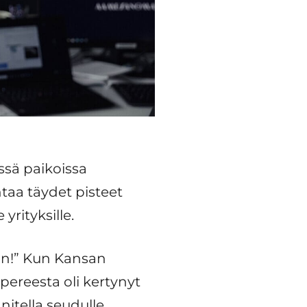
sä paikoissa
aa täydet pisteet
yrityksille.
aan!” Kun Kansan
ereesta oli kertynyt
itella seudulle.