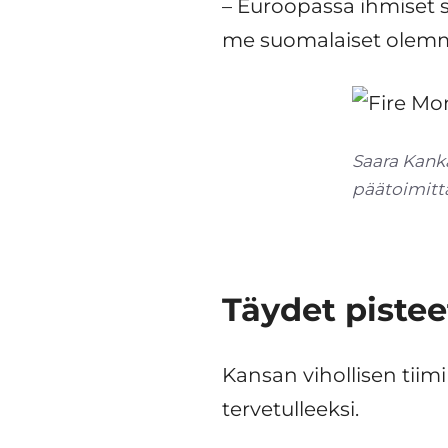
– Euroopassa ihmiset su
me suomalaiset olemme
Saara Kank
päätoimitt
Täydet pistee
Kansan vihollisen tiim
tervetulleeksi.