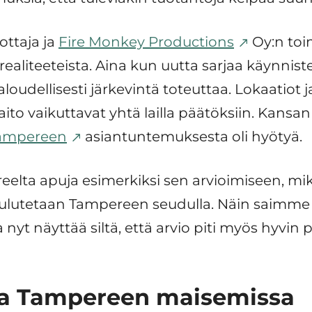
ottaja ja
Fire Monkey Productions
Oy:n toi
ealiteeteista. Aina kun uutta sarjaa käynnist
taloudellisesti järkevintä toteuttaa. Lokaatiot
ito vaikuttavat yhtä lailla päätöksiin. Kansan
Tampereen
asiantuntemuksesta oli hyötyä.
elta apuja esimerkiksi sen arvioimiseen, mik
ulutetaan Tampereen seudulla. Näin saimme 
 nyt näyttää siltä, että arvio piti myös hyvin p
a Tampereen maisemissa