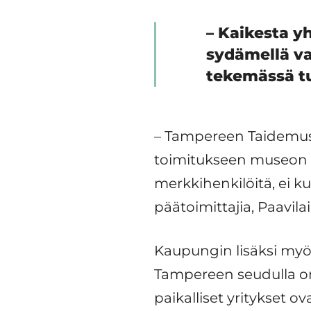
– Kaikesta y
sydämellä va
tekemässä t
– Tampereen Taidemus
toimitukseen museon k
merkkihenkilöitä, ei k
päätoimittajia, Paavila
Kaupungin lisäksi myö
Tampereen seudulla on
paikalliset yritykset 