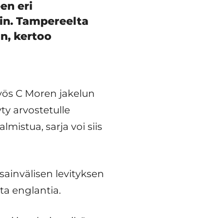
en eri
in. Tampereelta
n, kertoo
yös C Moren jakelun
ty arvostetulle
lmistua, sarja voi siis
ainvälisen levityksen
uta englantia.