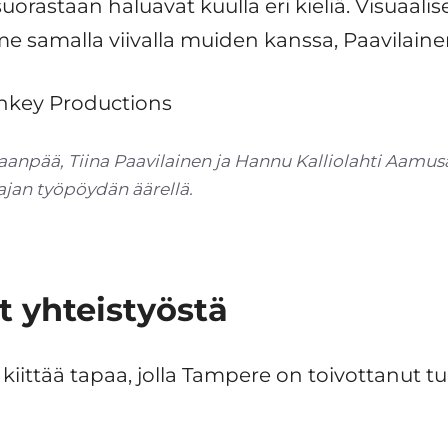
orastaan haluavat kuulla eri kieliä. Visuaalise
 samalla viivalla muiden kanssa, Paavilaine
aanpää, Tiina Paavilainen ja Hannu Kalliolahti Aam
ajan työpöydän äärellä.
t yhteistyöstä
i kiittää tapaa, jolla Tampere on toivottanut 