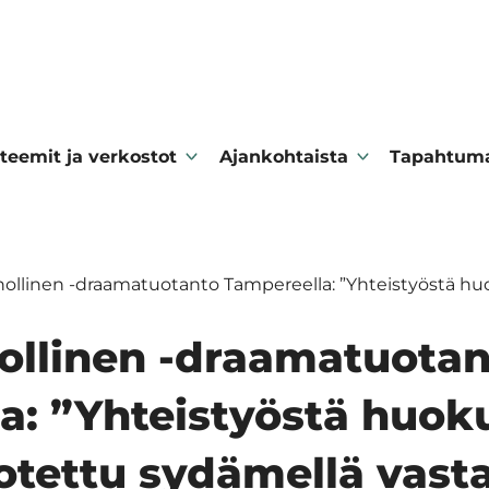
teemit ja verkostot
Ajankohtaista
Tapahtum
hollinen -draamatuotanto Tampereella: ”Yhteistyöstä hu
ollinen -draamatuotan
a: ”Yhteistyöstä huoku
otettu sydämellä vast