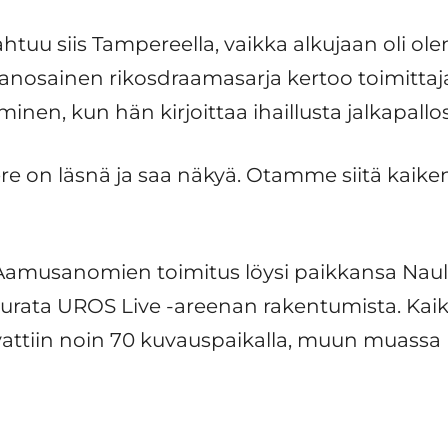
htuu siis Tampereella, vaikka alkujaan oli o
nosainen rikosdraamasarja kertoo toimittaja 
nen, kun hän kirjoittaa ihaillusta jalkapallosa
e on läsnä ja saa näkyä. Otamme siitä kaiken i
Aamusanomien toimitus löysi paikkansa Naul
seurata UROS Live -areenan rakentumista. Ka
ttiin noin 70 kuvauspaikalla, muun muassa 