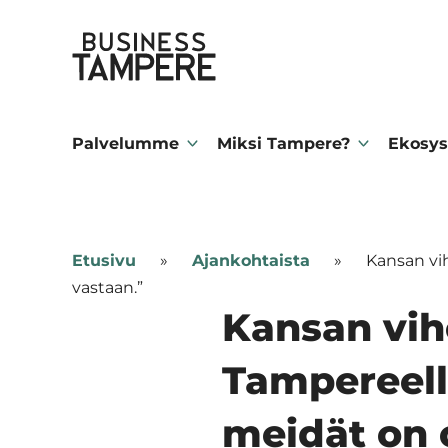
Siirry
Business Tampere
suoraan
sisältöön
Business
Tampere
Palvelumme
Miksi Tampere?
Ekosys
supports
talents,
investors
Etusivu
»
Ajankohtaista
»
Kansan vi
and
vastaan.”
entrepreneurs
Kansan vih
in
Tampereell
making
a
meidät on 
smooth