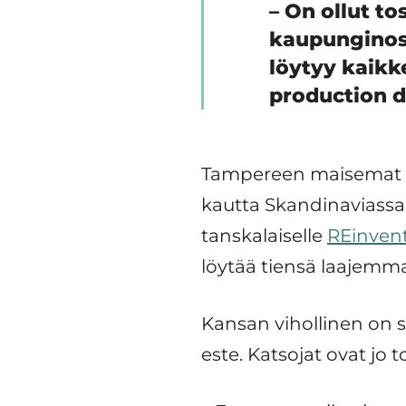
– On ollut t
kaupunginosi
löytyy kaikk
production 
Tampereen maisemat tu
kautta Skandinaviassa.
tanskalaiselle
REinvent
löytää tiensä laajemma
Kansan vihollinen on s
este. Katsojat ovat jo t