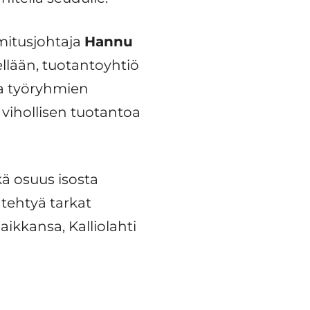
mitusjohtaja
Hannu
ellään, tuotantoyhtiö
 ja työryhmien
 vihollisen tuotantoa
ä osuus isosta
tehtyä tarkat
aikkansa, Kalliolahti