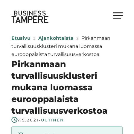
Siirry
suoraan
Business Tampere
sisältöön
Business
Tampere
Etusivu
»
Ajankohtaista
»
Pirkanmaan
supports
turvallisuusklusteri mukana luomassa
talents,
eurooppalaista turvallisuusverkostoa
investors
Pirkanmaan
and
turvallisuusklusteri
entrepreneurs
mukana luomassa
in
making
eurooppalaista
a
turvallisuusverkostoa
smooth
start
7.5.2021
-
UUTINEN
in
Tampere