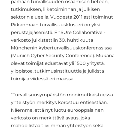
parhaan turvallisuuden osaamisen tieteen,
tutkimuksen, liiketoiminnan ja julkisen
sektorin alueella. Vuodesta 2011 asti toiminut
Pirkanmaan turvallisuusklusteri on yksi
perustajajäsenistä. EnSUre Collaborative -
verkosto julkistettiin 30. huhtikuuta
Münchenin kyberturvallisuuskonferenssissa
(Münich Cyber Security Conference). Mukana
olevat toimijat edustavat yli 1500 yritystä,
yliopistoa, tutkimusinstituuttia ja julkista
toimijaa viidessä eri maassa.
”Turvallisuusympäristön monimutkaistuessa
yhteistyön merkitys korostuu entisestään.
Näemme, että nyt luotu eurooppalainen
verkosto on merkittävä avaus, joka
mahdollistaa tiiviimmän yhteistyön sekä