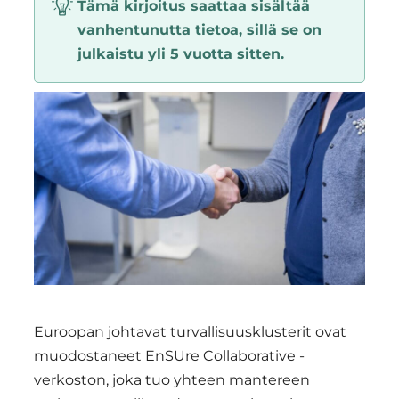
Tämä kirjoitus saattaa sisältää
Region
vanhentunutta tietoa, sillä se on
julkaistu yli 5 vuotta sitten.
Euroopan johtavat turvallisuusklusterit ovat
muodostaneet EnSUre Collaborative -
verkoston, joka tuo yhteen mantereen