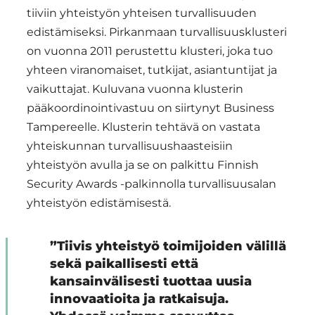
tiiviin yhteistyön yhteisen turvallisuuden
edistämiseksi. Pirkanmaan turvallisuusklusteri
on vuonna 2011 perustettu klusteri, joka tuo
yhteen viranomaiset, tutkijat, asiantuntijat ja
vaikuttajat. Kuluvana vuonna klusterin
pääkoordinointivastuu on siirtynyt Business
Tampereelle. Klusterin tehtävä on vastata
yhteiskunnan turvallisuushaasteisiin
yhteistyön avulla ja se on palkittu Finnish
Security Awards -palkinnolla turvallisuusalan
yhteistyön edistämisestä.
”Tiivis yhteistyö toimijoiden välillä
sekä paikallisesti että
kansainvälisesti tuottaa uusia
innovaatioita ja ratkaisuja.