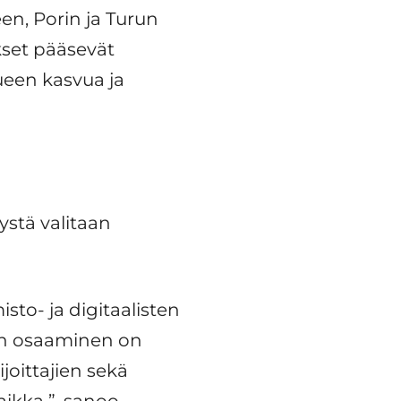
n, Porin ja Turun
kset pääsevät
ueen kasvua ja
ystä valitaan
to- ja digitaalisten
uden osaaminen on
joittajien sekä