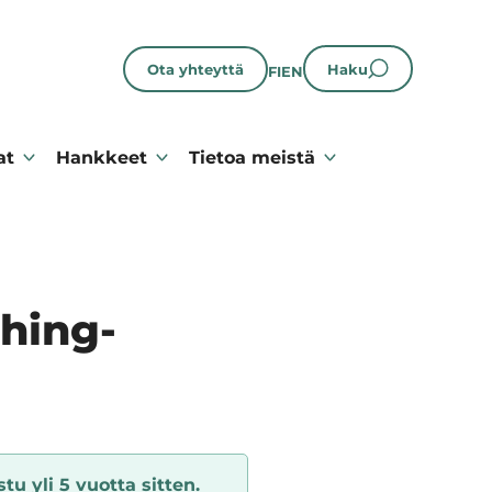
Ota yhteyttä
Haku
FI
EN
at
Hankkeet
Tietoa meistä
ching-
tu yli 5 vuotta sitten.