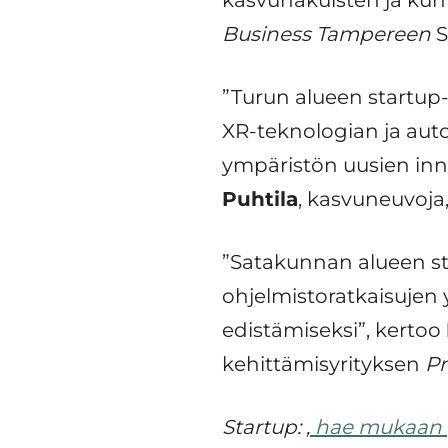
kasvuhakuisten ja kun
Business Tampereen
S
”Turun alueen startup-
XR-teknologian ja aut
ympäristön uusien innov
Puhtila
, kasvuneuvoja
”Satakunnan alueen st
ohjelmistoratkaisujen 
edistämiseksi”, kertoo
kehittämisyrityksen
Pr
Startup: ,
hae mukaan