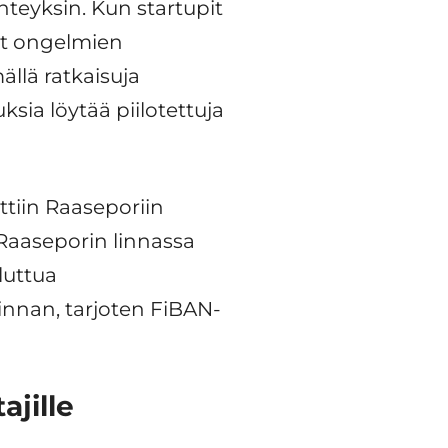
hteyksin. Kun startupit
vat ongelmien
llä ratkaisuja
ksia löytää piilotettuja
ettiin Raaseporiin
e Raaseporin linnassa
luttua
minnan, tarjoten FiBAN-
ajille