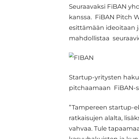
Seuraavaksi FiBAN yh
kanssa. FiBAN Pitch W
esittämään ideoitaan 
mahdollistaa seuraav
Startup-yritysten haku
pitchaamaan FiBAN-sijo
”Tampereen startup-ek
ratkaisujen alalta, li
vahvaa. Tule tapaamaan