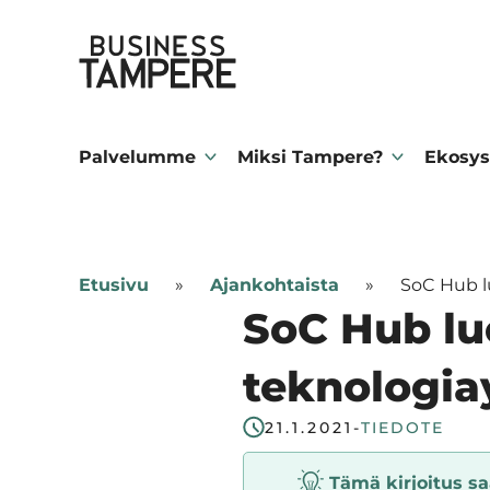
Siirry
Business Tampere
suoraan
sisältöön
Business
Tampere
Palvelumme
Miksi Tampere?
Ekosys
supports
talents,
investors
Etusivu
»
Ajankohtaista
»
SoC Hub lu
and
SoC Hub luo
entrepreneurs
in
teknologiay
making
21.1.2021
-
TIEDOTE
a
smooth
Tämä kirjoitus saa