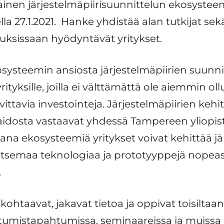
en järjestelmäpiirisuunnittelun ekosysteemi
a 27.1.2021. Hanke yhdistää alan tutkijat se
lluksissaan hyödyntävät yritykset.
ysteemin ansiosta järjestelmäpiirien suunnit
tyksille, joilla ei välttämättä ole aiemmin ol
vittavia investointeja. Järjestelmäpiirien keh
taidosta vastaavat yhdessä Tampereen yliopis
sana ekosysteemiä yritykset voivat kehittää jä
itsemaa teknologiaa ja prototyyppejä nopeast
.
 kohtaavat, jakavat tietoa ja oppivat toisiltaan
itumistapahtumissa, seminaareissa ja muissa 