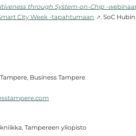
tiveness through System-on-Chip -w
ebinaa
 Smart City Week -tapahtumaan
. SoC Hubin
t Tampere, Business Tampere
esstampere.com
ekniikka, Tampereen yliopisto