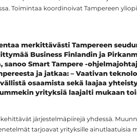
ssa. Toimintaa koordinoivat Tampereen yliopi
entaa merkittävästi Tampereen seudun
ttymää Business Finlandin ja Pirkanm
a, sanoo Smart Tampere -ohjelmajohta
pereesta ja jatkaa: – Vaativan teknol
yvällistä osaamista sekä laajaa yhteist
ummekin yrityksiä laajalti mukaan to
ehittävät järjestelmäpiirejä yhdessä. Muunne
netelmät tarjoavat yrityksille ainutlaatuisia