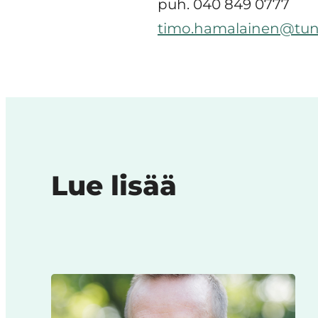
puh. 040 849 0777
timo.hamalainen@tuni
Lue lisää