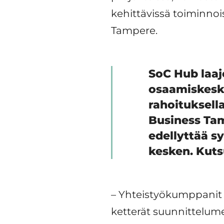
kehittävissä toiminnoi
Tampere.
SoC Hub laaj
osaamiskeski
rahoituksell
Business Tam
edellyttää s
kesken. Kuts
– Yhteistyökumppanit k
ketterät suunnittelume