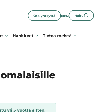
Ota yhteyttä
Haku
FI
EN
at
Hankkeet
Tietoa meistä
omalaisille
tu yli 5 vuotta sitten.