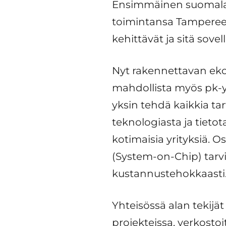
Ensimmäinen suomalain
toimintansa Tampereell
kehittävät ja sitä sove
Nyt rakennettavan ekos
mahdollista myös pk-yri
yksin tehdä kaikkia tar
teknologiasta ja tieto
kotimaisia yrityksiä. O
(System-on-Chip) tarv
kustannustehokkaasti
Yhteisössä alan tekijät
projekteissa, verkosto