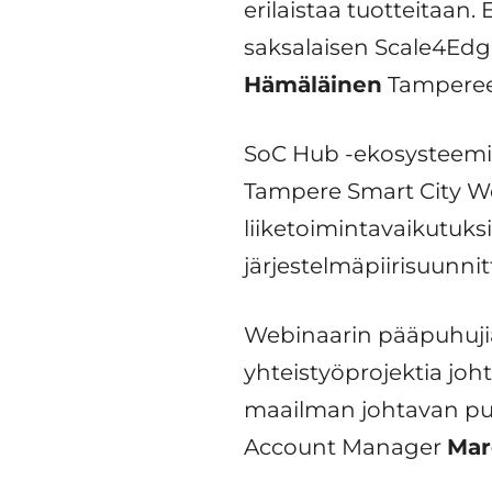
erilaistaa tuotteitaan
saksalaisen Scale4Edge
Hämäläinen
Tampereen
SoC Hub -ekosysteemiha
Tampere Smart City We
liiketoimintavaikutuk
järjestelmäpiirisuunni
Webinaarin pääpuhuji
yhteistyöprojektia joh
maailman johtavan puo
Account Manager
Mar