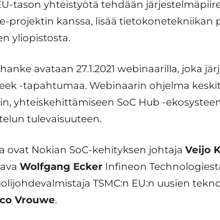
. EU-tason yhteistyötä tehdään järjestelmäpiir
-projektin kanssa, lisää tietokonetekniikan 
 yliopistosta
.
nke avataan 27.1.2021 webinaarilla, joka jär
ek -tapahtumaa. Webinaarin ohjelma keskitty
siin, yhteiskehittämiseen SoC Hub -ekosystee
ttelun tulevaisuuteen.
a ovat Nokian SoC-kehityksen johtaja
Veijo 
tava
Wolfgang Ecker
Infineon Technologiesta
lijohdevalmistaja TSMC:n EU:n uusien tekno
co Vrouwe
.