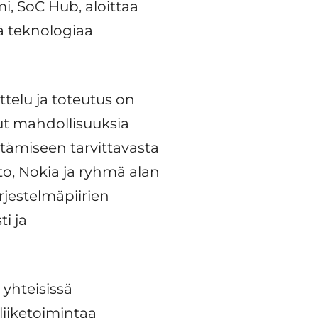
, SoC Hub, aloittaa
kä teknologiaa
telu ja toteutus on
lut mahdollisuuksia
ittämiseen tarvittavasta
to, Nokia ja ryhmä alan
rjestelmäpiirien
i ja
 yhteisissä
liiketoimintaa