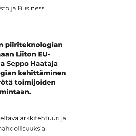
sto ja Business
 piiriteknologian
aan Liiton EU-
ja
Seppo Haataja
ogian kehittäminen
yötä toimijoiden
imintaan.
ltava arkkitehtuuri ja
 mahdollisuuksia