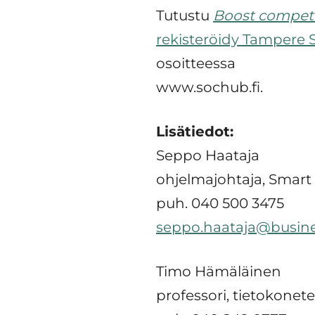
Tutustu
Boost competi
rekisteröidy Tampere
osoitteessa
www.sochub.fi.
Lisätiedot:
Seppo Haataja
ohjelmajohtaja, Smar
puh. 040 500 3475
seppo.haataja@busin
Timo Hämäläinen
professori, tietokonet