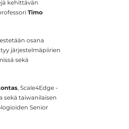
ejä kehittävän
professori
Timo
jestetään osana
y järjestelmäpiirien
missä sekä
Kontas
, Scale4Edge -
 sekä taiwanilaisen
logioiden Senior