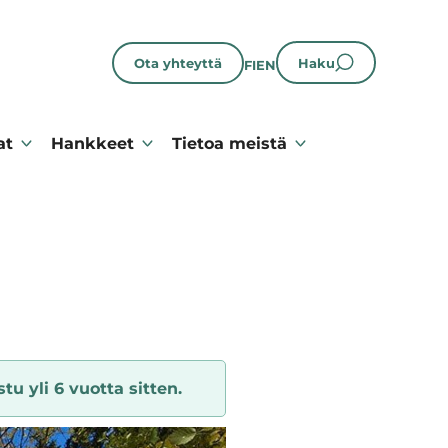
Ota yhteyttä
Haku
FI
EN
at
Hankkeet
Tietoa meistä
tu yli 6 vuotta sitten.