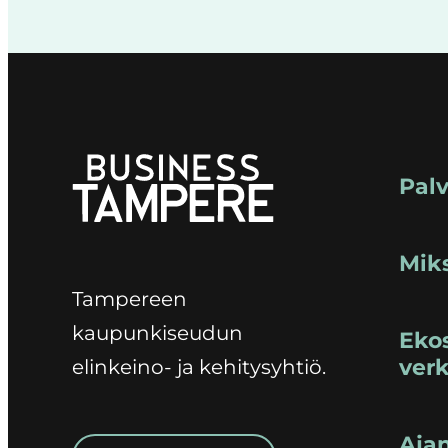
Pal
Mik
Tampereen
kaupunkiseudun
Ekos
verk
elinkeino- ja kehitysyhtiö.
Aja