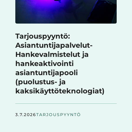
Tarjouspyyntö:
Asiantuntijapalvelut-
Hankevalmistelut ja
hankeaktivointi
asiantuntijapooli
(puolustus- ja
kaksikäyttöteknologiat)
3.7.2026
TARJOUSPYYNTÖ