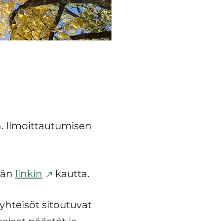
 Ilmoittautumisen
män
linkin
kautta.
hteisöt sitoutuvat