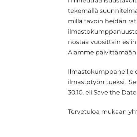
hiilineutraalisuustavo
tekemällä suunnitelman
millä tavoin heidän r
ilmastokumppanuustoim
nostaa vuosittain esiin
Alamme päivittämään 
Ilmastokumppaneille o
ilmastotyön tueksi. 
30.10. eli Save the Da
Tervetuloa mukaan yhtei