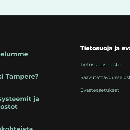
Tietosuoja ja e
velumme
Tietosuojaseloste
si Tampere?
Saavutettavuusselos
Evästeasetukset
ysteemit ja
ostot
nkohtaista