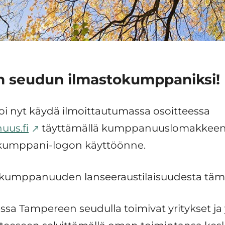
n seudun ilmastokumppaniksi!
i nyt käydä ilmoittautumassa osoitteessa
us.fi
täyttämällä kumppanuuslomakkeen.
okumppani-logon käyttöönne.
tokumppanuuden lanseeraustilaisuudesta tä
 Tampereen seudulla toimivat yritykset ja y