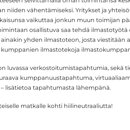
itteeseen selvittämällä oman toimintansa kesk
 niiden vähentämiseksi. Yritykset ja yhteisö
atkaisunsa vaikuttaa jonkun muun toimijan p
intaan osallistuva saa tehdä ilmastotyötä o
 ainakin yhden ilmastoteon, josta viestitään as
kumppanien ilmastotekoja ilmastokumppanuus
n luvassa verkostoitumistapahtumia, sekä tie
Seuraava kumppanuustapahtuma, virtuaaliaam
te – lisätietoa tapahtumasta lähempänä.
selle matkalle kohti hiilineutraaliutta!