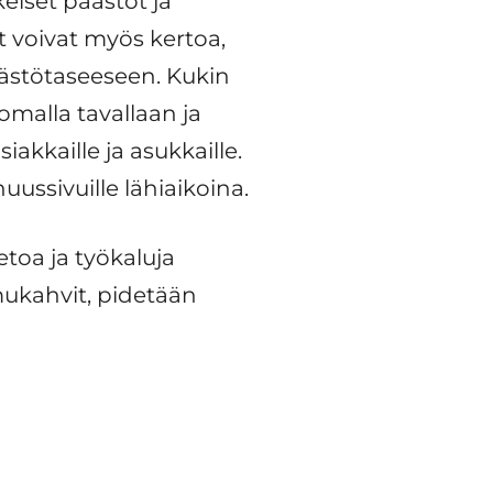
eiset päästöt ja
t voivat myös kertoa,
äästötaseeseen. Kukin
malla tavallaan ja
iakkaille ja asukkaille.
sivuille lähiaikoina.
toa ja työkaluja
ukahvit, pidetään