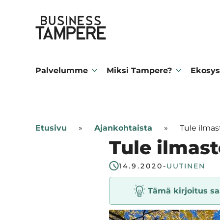
Siirry
Business Tampere
suoraan
sisältöön
Business
Tampere
Palvelumme
Miksi Tampere?
Ekosys
supports
talents,
investors
Etusivu
»
Ajankohtaista
»
Tule ilma
and
Tule ilmas
entrepreneurs
in
14.9.2020
-
UUTINEN
making
Tämä kirjoitus saa
a
smooth