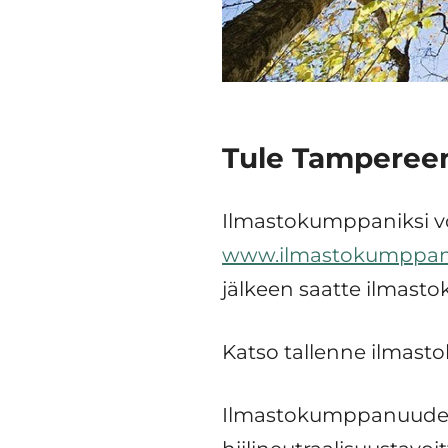
Tule Tamperee
Ilmastokumppaniksi vo
www.ilmastokumppanu
jälkeen saatte ilmast
Katso tallenne ilmas
Ilmastokumppanuudessa