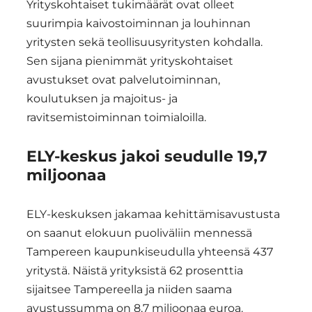
Yrityskohtaiset tukimäärät ovat olleet
suurimpia kaivostoiminnan ja louhinnan
yritysten sekä teollisuusyritysten kohdalla.
Sen sijana pienimmät yrityskohtaiset
avustukset ovat palvelutoiminnan,
koulutuksen ja majoitus- ja
ravitsemistoiminnan toimialoilla.
ELY-keskus jakoi seudulle 19,7
miljoonaa
ELY-keskuksen jakamaa kehittämisavustusta
on saanut elokuun puoliväliin mennessä
Tampereen kaupunkiseudulla yhteensä 437
yritystä. Näistä yrityksistä 62 prosenttia
sijaitsee Tampereella ja niiden saama
avustussumma on 8,7 miljoonaa euroa.