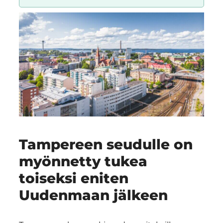
Region
Tampereen seudulle on
myönnetty tukea
toiseksi eniten
Uudenmaan jälkeen