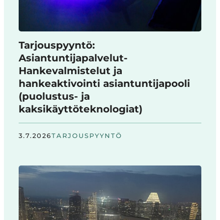
Tarjouspyyntö:
Asiantuntijapalvelut-
Hankevalmistelut ja
hankeaktivointi asiantuntijapooli
(puolustus- ja
kaksikäyttöteknologiat)
3.7.2026
TARJOUSPYYNTÖ