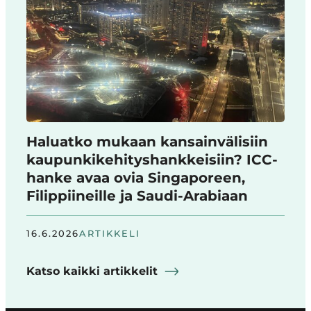
Haluatko mukaan kansainvälisiin
kaupunkikehityshankkeisiin? ICC-
hanke avaa ovia Singaporeen,
Filippiineille ja Saudi-Arabiaan
16.6.2026
ARTIKKELI
Katso kaikki artikkelit