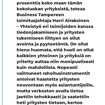
prosenttia koko maan tämän
kokoluokan yrityksistä, toteaa
Business Tampereen
toimitusjohtaja Harri Airaksinen
– Yhteistyö eri toimijoiden kanssa
tiedonjakamiseen ja yritysten
tukemiseen liittyen on ollut
avointa ja pyyteetöntä. On ollut
hieno huomata, että huoli on ollut
kaikkien yhteinen ja yrityksiä on
yritetty auttaa niin monipuolisesti
kuin mahdollista. Nopeasti
vaihtuneet rahoitusinstrumentit
antoivat haastetta yritysten
neuvontaan myös asiantuntijoille,
mutta verkoston avulla tietoa
jaettiin tehokkaasti ja saatettiin
heti yritysten tietoon, kertoo