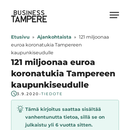
Siirry
suoraan
Business Tampere
sisältöön
Business
Tampere
Etusivu
»
Ajankohtaista
»
121 miljoonaa
supports
euroa koronatukia Tampereen
talents,
kaupunkiseudulle
investors
121 miljoonaa euroa
and
koronatukia Tampereen
entrepreneurs
kaupunkiseudulle
in
making
3.9.2020
-
TIEDOTE
a
smooth
Tämä kirjoitus saattaa sisältää
start
vanhentunutta tietoa, sillä se on
in
julkaistu yli 6 vuotta sitten.
Tampere