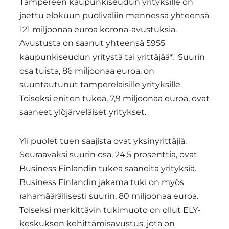
Tampereen kaupunkiseudun yrityksille on
jaettu elokuun puoliväliin mennessä yhteensä
121 miljoonaa euroa korona-avustuksia.
Avustusta on saanut yhteensä 5955
kaupunkiseudun yritystä tai yrittäjää*. Suurin
osa tuista, 86 miljoonaa euroa, on
suuntautunut tamperelaisille yrityksille.
Toiseksi eniten tukea, 7,9 miljoonaa euroa, ovat
saaneet ylöjärveläiset yritykset.
​Yli puolet tuen saajista ovat yksinyrittäjiä.
Seuraavaksi suurin osa, 24,5 prosenttia, ovat
Business Finlandin tukea saaneita yrityksiä.
Business Finlandin jakama tuki on myös
rahamäärällisesti suurin, 80 miljoonaa euroa.
Toiseksi merkittävin tukimuoto on ollut ELY-
keskuksen kehittämisavustus, jota on