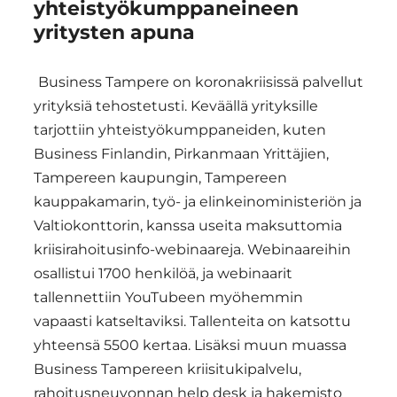
yhteistyökumppaneineen
yritysten apuna
Business Tampere on koronakriisissä palvellut
yrityksiä tehostetusti. Keväällä yrityksille
tarjottiin yhteistyökumppaneiden, kuten
Business Finlandin, Pirkanmaan Yrittäjien,
Tampereen kaupungin, Tampereen
kauppakamarin, työ- ja elinkeinoministeriön ja
Valtiokonttorin, kanssa useita maksuttomia
kriisirahoitusinfo-webinaareja. Webinaareihin
osallistui 1700 henkilöä, ja webinaarit
tallennettiin YouTubeen myöhemmin
vapaasti katseltaviksi. Tallenteita on katsottu
yhteensä 5500 kertaa. Lisäksi muun muassa
Business Tampereen kriisitukipalvelu,
rahoitusneuvonnan help desk ja hakemisto