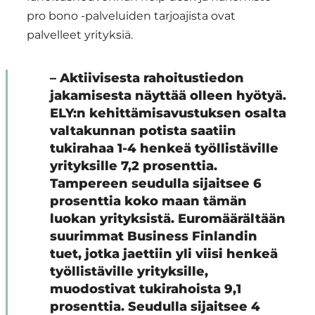
pro bono -palveluiden tarjoajista ovat
palvelleet yrityksiä.
– Aktiivisesta rahoitustiedon
jakamisesta näyttää olleen hyötyä.
ELY:n kehittämisavustuksen osalta
valtakunnan potista saatiin
tukirahaa 1-4 henkeä työllistäville
yrityksille 7,2 prosenttia.
Tampereen seudulla sijaitsee 6
prosenttia koko maan tämän
luokan yrityksistä. Euromäärältään
suurimmat Business Finlandin
tuet, jotka jaettiin yli viisi henkeä
työllistäville yrityksille,
muodostivat tukirahoista 9,1
prosenttia. Seudulla sijaitsee 4