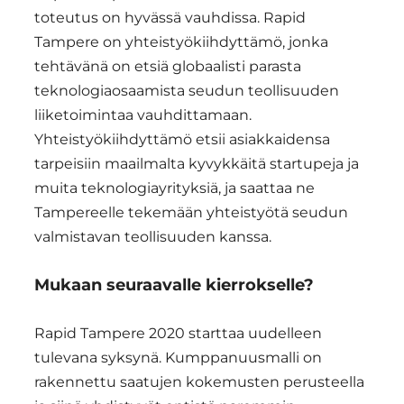
toteutus on hyvässä vauhdissa. Rapid
Tampere on yhteistyökiihdyttämö, jonka
tehtävänä on etsiä globaalisti parasta
teknologiaosaamista seudun teollisuuden
liiketoimintaa vauhdittamaan.
Yhteistyökiihdyttämö etsii asiakkaidensa
tarpeisiin maailmalta kyvykkäitä startupeja ja
muita teknologiayrityksiä, ja saattaa ne
Tampereelle tekemään yhteistyötä seudun
valmistavan teollisuuden kanssa.
Mukaan seuraavalle kierrokselle?
Rapid Tampere 2020 starttaa uudelleen
tulevana syksynä. Kumppanuusmalli on
rakennettu saatujen kokemusten perusteella