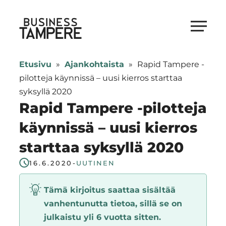
Siirry
suoraan
Business Tampere
sisältöön
Business
Tampere
Etusivu
»
Ajankohtaista
»
Rapid Tampere -
supports
pilotteja käynnissä – uusi kierros starttaa
talents,
syksyllä 2020
investors
Rapid Tampere -pilotteja
and
käynnissä – uusi kierros
entrepreneurs
starttaa syksyllä 2020
in
making
16.6.2020
-
UUTINEN
a
smooth
Tämä kirjoitus saattaa sisältää
start
vanhentunutta tietoa, sillä se on
in
julkaistu yli 6 vuotta sitten.
Tampere