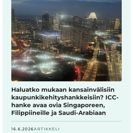
Haluatko mukaan kansainvälisiin
kaupunkikehityshankkeisiin? ICC-
hanke avaa ovia Singaporeen,
Filippiineille ja Saudi-Arabiaan
16.6.2026
ARTIKKELI