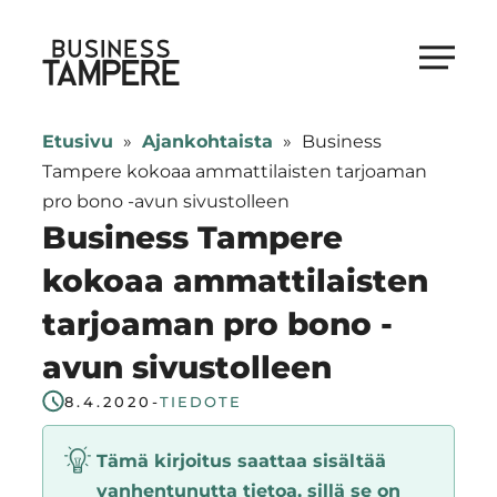
Siirry
suoraan
Business Tampere
sisältöön
Business
Tampere
Etusivu
»
Ajankohtaista
»
Business
supports
Tampere kokoaa ammattilaisten tarjoaman
talents,
pro bono -avun sivustolleen
investors
Business Tampere
and
kokoaa ammattilaisten
entrepreneurs
tarjoaman pro bono -
in
making
avun sivustolleen
a
8.4.2020
-
TIEDOTE
smooth
start
Tämä kirjoitus saattaa sisältää
in
vanhentunutta tietoa, sillä se on
Tampere