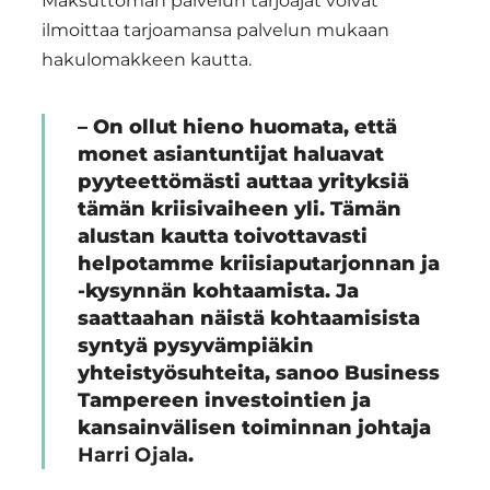
Maksuttoman palvelun tarjoajat voivat
ilmoittaa tarjoamansa palvelun mukaan
hakulomakkeen kautta.
– On ollut hieno huomata, että
monet asiantuntijat haluavat
pyyteettömästi auttaa yrityksiä
tämän kriisivaiheen yli. Tämän
alustan kautta toivottavasti
helpotamme kriisiaputarjonnan ja
-kysynnän kohtaamista. Ja
saattaahan näistä kohtaamisista
syntyä pysyvämpiäkin
yhteistyösuhteita, sanoo Business
Tampereen investointien ja
kansainvälisen toiminnan johtaja
Harri Ojala
.