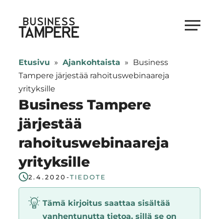
Siirry
suoraan
Business Tampere
sisältöön
Business
Tampere
Etusivu
»
Ajankohtaista
»
Business
supports
Tampere järjestää rahoituswebinaareja
talents,
yrityksille
investors
Business Tampere
and
järjestää
entrepreneurs
rahoituswebinaareja
in
making
yrityksille
a
2.4.2020
-
TIEDOTE
smooth
start
Tämä kirjoitus saattaa sisältää
in
vanhentunutta tietoa, sillä se on
Tampere