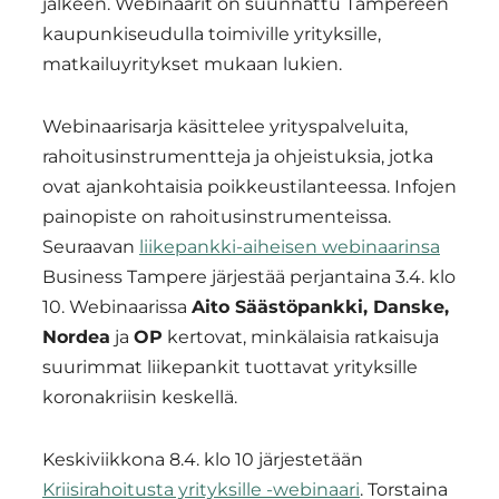
jälkeen. Webinaarit on suunnattu Tampereen
kaupunkiseudulla toimiville yrityksille,
matkailuyritykset mukaan lukien.
Webinaarisarja käsittelee yrityspalveluita,
rahoitusinstrumentteja ja ohjeistuksia, jotka
ovat ajankohtaisia poikkeustilanteessa. Infojen
painopiste on rahoitusinstrumenteissa.
Seuraavan
liikepankki-aiheisen webinaarinsa
Business Tampere järjestää perjantaina 3.4. klo
10. Webinaarissa
Aito Säästöpankki, Danske,
Nordea
ja
OP
kertovat, minkälaisia ratkaisuja
suurimmat liikepankit tuottavat yrityksille
koronakriisin keskellä.
Keskiviikkona 8.4. klo 10 järjestetään
Kriisirahoitusta yrityksille -webinaari
. Torstaina