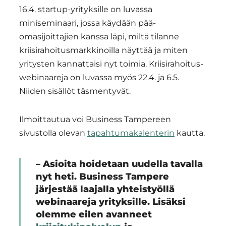
16.4. startup-yrityksille on luvassa
miniseminaari, jossa käydään pää­
omasijoittajien kanssa läpi, miltä tilanne
kriisirahoitusmarkkinoilla näyttää ja miten
yritysten kannattaisi nyt toimia. Kriisirahoitus-
webinaareja on luvassa myös 22.4. ja 6.5.
Niiden sisällöt täsmentyvät.
Ilmoittautua voi Business Tampereen
sivustolla olevan
tapahtumakalenterin
kautta.
– Asioita hoidetaan uudella tavalla
nyt heti. Business Tampere
järjestää laajalla yhteistyöllä
webinaareja yrityksille. Lisäksi
olemme eilen avanneet