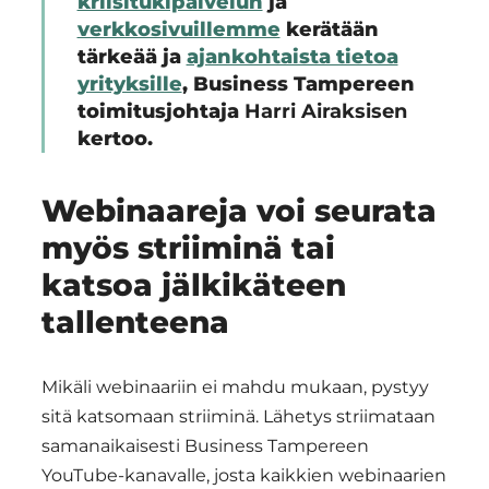
kriisitukipalvelun
ja
verkkosivuillemme
kerätään
tärkeää ja
ajankohtaista tietoa
yrityksille
, Business Tampereen
toimitusjohtaja
Harri Airaksisen
kertoo.
Webinaareja voi seurata
myös striiminä tai
katsoa jälkikäteen
tallenteena
Mikäli webinaariin ei mahdu mukaan, pystyy
sitä katsomaan striiminä. Lähetys striimataan
samanaikaisesti Business Tampereen
YouTube-kanavalle, josta kaikkien webinaarien