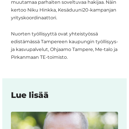
muutamaa parhaiten soveltuvaa hakijaa. Näin
kertoo Niku Hinkka, Kesäduuni20-kampanjan
yrityskoordinaattori.
Nuorten työllisyyttä ovat yhteistyössä
edistämässä Tampereen kaupungin työllisyys-
ja kasvupalvelut, Ohjaamo Tampere, Me-talo ja
Pirkanmaan TE-toimisto.
Lue lisää