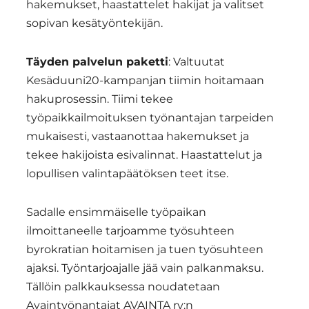
hakemukset, haastattelet hakijat ja valitset
sopivan kesätyöntekijän.
Täyden palvelun paketti
: Valtuutat
Kesäduuni20-kampanjan tiimin hoitamaan
hakuprosessin. Tiimi tekee
työpaikkailmoituksen työnantajan tarpeiden
mukaisesti, vastaanottaa hakemukset ja
tekee hakijoista esivalinnat. Haastattelut ja
lopullisen valintapäätöksen teet itse.
Sadalle ensimmäiselle työpaikan
ilmoittaneelle tarjoamme työsuhteen
byrokratian hoitamisen ja tuen työsuhteen
ajaksi. Työntarjoajalle jää vain palkanmaksu.
Tällöin palkkauksessa noudatetaan
Avaintyönantajat AVAINTA ry:n