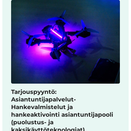
Tarjouspyyntö:
Asiantuntijapalvelut-
Hankevalmistelut ja
hankeaktivointi asiantuntijapooli
(puolustus- ja
kaksikäyttöteknologiat)