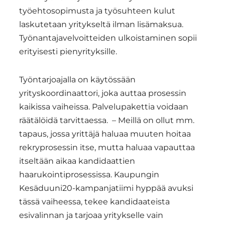
työehtosopimusta ja työsuhteen kulut
laskutetaan yritykseltä ilman lisämaksua.
Työnantajavelvoitteiden ulkoistaminen sopii
erityisesti pienyrityksille.
Työntarjoajalla on käytössään
yrityskoordinaattori, joka auttaa prosessin
kaikissa vaiheissa. Palvelupakettia voidaan
räätälöidä tarvittaessa. – Meillä on ollut mm.
tapaus, jossa yrittäjä haluaa muuten hoitaa
rekryprosessin itse, mutta haluaa vapauttaa
itseltään aikaa kandidaattien
haarukointiprosessissa. Kaupungin
Kesäduuni20-kampanjatiimi hyppää avuksi
tässä vaiheessa, tekee kandidaateista
esivalinnan ja tarjoaa yritykselle vain