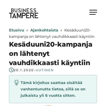
Siirry
suoraan
Business Tampere
sisältöön
Business
Tampere
Etusivu
»
Ajankohtaista
»
Kesäduuni20-
supports
kampanja on lähtenyt vauhdikkaasti käyntiin
talents,
Kesäduuni20-kampanja
investors
on lähtenyt
and
vauhdikkaasti käyntiin
entrepreneurs
in
20.1.2020
-
UUTINEN
making
a
Tämä kirjoitus saattaa sisältää
smooth
vanhentunutta tietoa, sillä se on
start
julkaistu yli 6 vuotta sitten.
in
Tampere