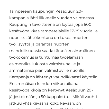
Tampereen kaupungin Kesäduuni20-
kampanja lähti liikkeelle vuoden vaihteessa.
Kaupungin tavoitteena on löytää jopa 600
kesätyöpaikkaa tamperelaisille 17-25 vuotiaille
nuorille. Lähtökohtana on tukea nuorten
työllisyyttä ja parantaa nuorten
mahdollisuuksia saada tärkeä ensimmäinen
työkokemus ja tuntumaa työelämään
esimerkiksi lukiosta valmistuneille ja
ammattiinsa pian valmistuville nuorille.
Kampanja on lähtenyt vauhdikkaasti käyntiin.
Ensimmäisen kahden viikon aikana
kesätyöpaikkoja on kertynyt Kesäduuni20-
järjestelmään jo 50 kappaletta. – Mikäli vauhti
jatkuu yhtä kiivaana koko kevään, on