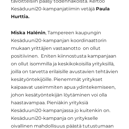
tavoitteisiin pääsy todennäköistä. Kertoo
Kesäduuni20-kampanjatiimin vetäjä
Paula
Hurttia.
Miska Halénin
, Tampereen kaupungin
Kesäduuni20-kampanjan koordinaattorin
mukaan yrittäjien vastaanotto on ollut
positiivinen. Eniten kiinnostusta kampanjaan
on ollut isommilla ja keskikokoisilla yrityksillä,
joilla on tarvetta erilaisille avustavien tehtävien
kesätyöntekijöille. Pienemmät yritykset
kaipaavat useimmiten apua ydintekemiseen,
johon kesätyöntekijän löytäminen voi olla
haastavampaa. Pieniäkin yrityksiä
Kesäduuni20-kampanjassa jo kuitenkin on.
Kesäduuni20-kampanja on yritykselle
oivallinen mahdollisuus päästä tutustumaan