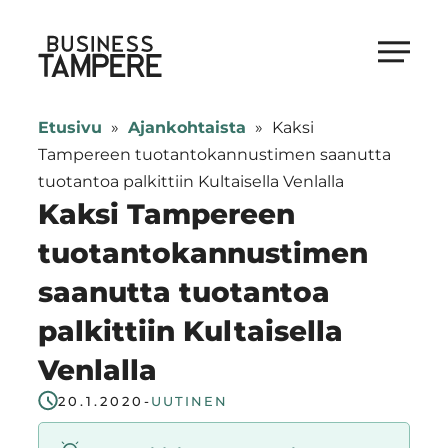
Siirry
suoraan
Business Tampere
sisältöön
Business
Tampere
Etusivu
»
Ajankohtaista
»
Kaksi
supports
Tampereen tuotantokannustimen saanutta
talents,
tuotantoa palkittiin Kultaisella Venlalla
investors
Kaksi Tampereen
and
tuotantokannustimen
entrepreneurs
saanutta tuotantoa
in
making
palkittiin Kultaisella
a
Venlalla
smooth
start
20.1.2020
-
UUTINEN
in
Tampere