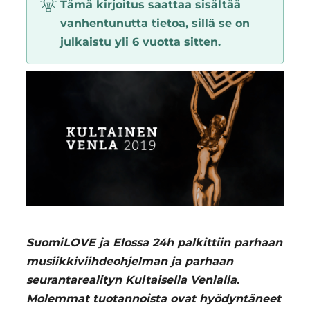
Tämä kirjoitus saattaa sisältää
Region
vanhentunutta tietoa, sillä se on
julkaistu yli 6 vuotta sitten.
SuomiLOVE ja Elossa 24h palkittiin parhaan
musiikkiviihdeohjelman ja parhaan
seurantarealityn Kultaisella Venlalla.
Molemmat tuotannoista ovat hyödyntäneet