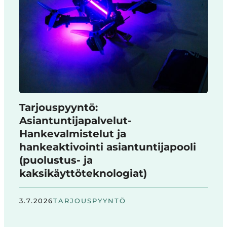
Tarjouspyyntö:
Asiantuntijapalvelut-
Hankevalmistelut ja
hankeaktivointi asiantuntijapooli
(puolustus- ja
kaksikäyttöteknologiat)
3.7.2026
TARJOUSPYYNTÖ