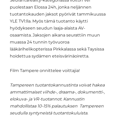
Seurantareality-kategoriassa voiton vei
puolestaan Elossa 24h, jonka neljännen
tuotantokauden jaksot pyörivät tammikuussa
YLE TV1:lla. Myös tämä tuotanto käytti
hyödykseen seudun laaja-alaista AV-
osaamista. Jaksojen aikana seurattiin muun
muassa 24 tunnin työvuoroa
lääkärihelikopterissa Pirkkalassa sekä Taysissa
hoidettua sydämen eteisvärinäoiretta.
Film Tampere onnittelee voittajia!
Tampereen tuotantokannustinta voivat hakea
ammattimaiset viihde-, draama-, dokumentti-,
elokuva- ja VR-tuotannot. Kannustin
mahdollistaa 10-15% palautuksen Tampereen
seudulla syntyneistä tuotantokuluista.