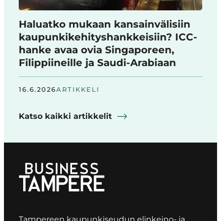
Haluatko mukaan kansainvälisiin
kaupunkikehityshankkeisiin? ICC-
hanke avaa ovia Singaporeen,
Filippiineille ja Saudi-Arabiaan
16.6.2026
ARTIKKELI
Katso kaikki artikkelit
Tampereen kaupunkiseudun elinkeino- ja