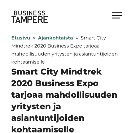
Siirry
suoraan
Business Tampere
sisältöön
Business
Tampere
Etusivu
»
Ajankohtaista
»
Smart City
supports
Mindtrek 2020 Business Expo tarjoaa
talents,
mahdollisuuden yritysten ja asiantuntijoiden
investors
kohtaamiselle
and
Smart City Mindtrek
entrepreneurs
2020 Business Expo
in
tarjoaa mahdollisuuden
making
a
yritysten ja
smooth
asiantuntijoiden
start
in
kohtaamiselle
Tampere