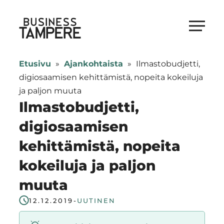
Siirry
suoraan
Business Tampere
sisältöön
Business
Tampere
Etusivu
»
Ajankohtaista
»
Ilmastobudjetti,
supports
digiosaamisen kehittämistä, nopeita kokeiluja
talents,
ja paljon muuta
investors
Ilmastobudjetti,
and
digiosaamisen
entrepreneurs
kehittämistä, nopeita
in
making
kokeiluja ja paljon
a
muuta
smooth
start
12.12.2019
-
UUTINEN
in
Tampere