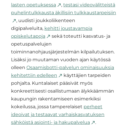
lasten opetuksessa
,
testasi videovälitteistä
puhelintulkkausta äkillisiin tulkkaustarpeisiin
, uudisti joukkoliikenteen
digipalveluita,
kehitti joustavampia
opiskelutapoja
sekä toteutti kasvatus- ja
opetuspalvelujen
toiminnanohjausjärjestelmän kilpailutuksen.
Lisäksi jo muutaman vuoden ajan käytössä
olleen
Osaamisbotti-palvelun ominaisuuksia
kehitettiin edelleen
käyttäjien tarpeiden
pohjalta. Kuntalaiset pääsivät myös
konkreettisesti osallistumaan älykkäämmän
kaupungin rakentamiseen esimerkiksi
kokeilussa, jossa tamperelaiset
perheet
ideoivat ja testaavat varhaiskasvatuksen
sähköistä asiointi- ja hakupalvelua
.