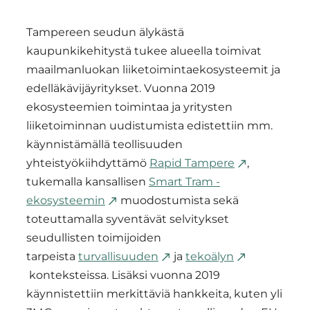
Tampereen seudun älykästä
kaupunkikehitystä tukee alueella toimivat
maailmanluokan liiketoimintaekosysteemit ja
edelläkävijäyritykset. Vuonna 2019
ekosysteemien toimintaa ja yritysten
liiketoiminnan uudistumista edistettiin mm.
käynnistämällä teollisuuden
yhteistyökiihdyttämö
Rapid Tampere
,
tukemalla kansallisen
Smart Tram -
ekosysteemin
muodostumista sekä
toteuttamalla syventävät selvitykset
seudullisten toimijoiden
tarpeista
turvallisuuden
ja
tekoälyn
konteksteissa. Lisäksi vuonna 2019
käynnistettiin merkittäviä hankkeita, kuten yli