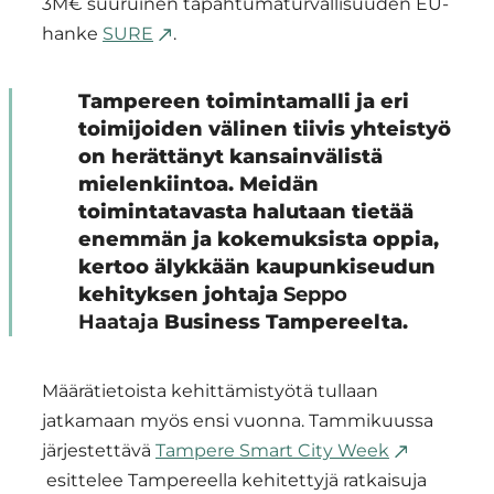
3M€ suuruinen tapahtumaturvallisuuden EU-
hanke
SURE
.
Tampereen toimintamalli ja eri
toimijoiden välinen tiivis yhteistyö
on herättänyt kansainvälistä
mielenkiintoa. Meidän
toimintatavasta halutaan tietää
enemmän ja kokemuksista oppia,
kertoo älykkään kaupunkiseudun
kehityksen johtaja
Seppo
Haataja
Business Tampereelta.
Määrätietoista kehittämistyötä tullaan
jatkamaan myös ensi vuonna. Tammikuussa
järjestettävä
Tampere Smart City Week
esittelee Tampereella kehitettyjä ratkaisuja