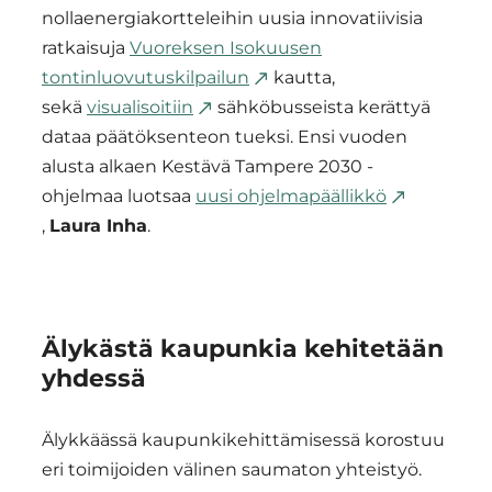
nollaenergiakortteleihin uusia innovatiivisia
ratkaisuja
Vuoreksen Isokuusen
tontinluovutuskilpailun
kautta,
sekä
visualisoitiin
sähköbusseista kerättyä
dataa päätöksenteon tueksi. Ensi vuoden
alusta alkaen Kestävä Tampere 2030 -
ohjelmaa luotsaa
uusi ohjelmapäällikkö
,
Laura Inha
.
Älykästä kaupunkia kehitetään
yhdessä
Älykkäässä kaupunkikehittämisessä korostuu
eri toimijoiden välinen saumaton yhteistyö.