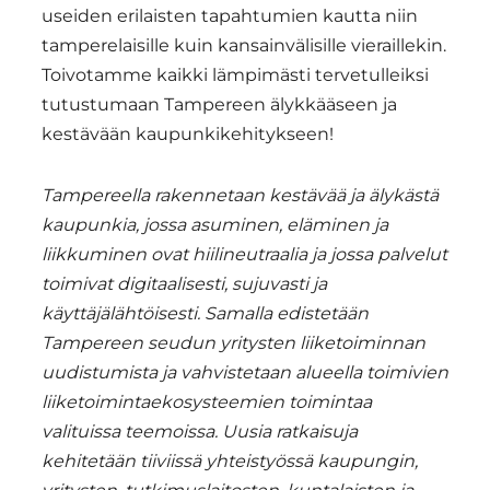
useiden erilaisten tapahtumien kautta niin
tamperelaisille kuin kansainvälisille vieraillekin.
Toivotamme kaikki lämpimästi tervetulleiksi
tutustumaan Tampereen älykkääseen ja
kestävään kaupunkikehitykseen!
Tampereella rakennetaan kestävää ja älykästä
kaupunkia, jossa asuminen, eläminen ja
liikkuminen ovat hiilineutraalia ja jossa palvelut
toimivat digitaalisesti, sujuvasti ja
käyttäjälähtöisesti. Samalla edistetään
Tampereen seudun yritysten liiketoiminnan
uudistumista ja vahvistetaan alueella toimivien
liiketoimintaekosysteemien toimintaa
valituissa teemoissa. Uusia ratkaisuja
kehitetään tiiviissä yhteistyössä kaupungin,