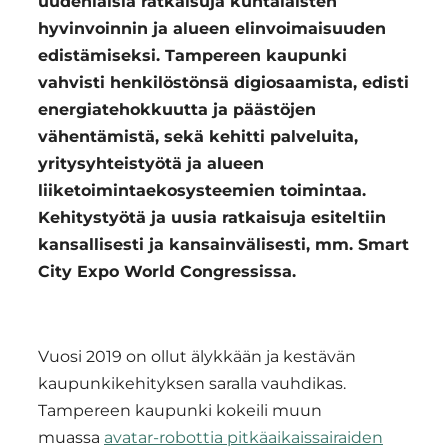
uudenlaisia ratkaisuja kuntalaisten
hyvinvoinnin ja alueen elinvoimaisuuden
edistämiseksi. Tampereen kaupunki
vahvisti henkilöstönsä digiosaamista, edisti
energiatehokkuutta ja päästöjen
vähentämistä, sekä kehitti palveluita,
yritysyhteistyötä ja alueen
liiketoimintaekosysteemien toimintaa.
Kehitystyötä ja uusia ratkaisuja esiteltiin
kansallisesti ja kansainvälisesti, mm. Smart
City Expo World Congressissa.
Vuosi 2019 on ollut älykkään ja kestävän
kaupunkikehityksen saralla vauhdikas.
Tampereen kaupunki kokeili muun
muassa
avatar-robottia pitkäaikaissairaiden