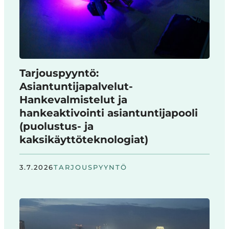
Tarjouspyyntö:
Asiantuntijapalvelut-
Hankevalmistelut ja
hankeaktivointi asiantuntijapooli
(puolustus- ja
kaksikäyttöteknologiat)
3.7.2026
TARJOUSPYYNTÖ