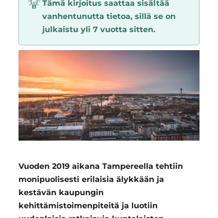
Tämä kirjoitus saattaa sisältää
Region
vanhentunutta tietoa, sillä se on
julkaistu yli 7 vuotta sitten.
Vuoden 2019 aikana Tampereella tehtiin
monipuolisesti erilaisia älykkään ja
kestävän kaupungin
kehittämistoimenpiteitä ja luotiin