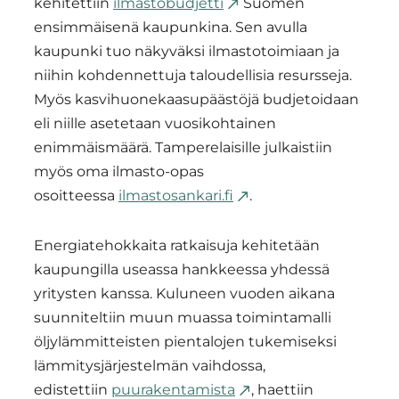
kehitettiin
ilmastobudjetti
Suomen
ensimmäisenä kaupunkina. Sen avulla
kaupunki tuo näkyväksi ilmastotoimiaan ja
niihin kohdennettuja taloudellisia resursseja.
Myös kasvihuonekaasupäästöjä budjetoidaan
eli niille asetetaan vuosikohtainen
enimmäismäärä. Tamperelaisille julkaistiin
myös oma ilmasto-opas
osoitteessa
ilmastosankari.fi
.
Energiatehokkaita ratkaisuja kehitetään
kaupungilla useassa hankkeessa yhdessä
yritysten kanssa. Kuluneen vuoden aikana
suunniteltiin muun muassa toimintamalli
öljylämmitteisten pientalojen tukemiseksi
lämmitysjärjestelmän vaihdossa,
edistettiin
puurakentamista
, haettiin