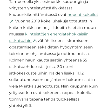
Tampereella yksi esimerkki kaupungin ja
yritysten yhteistyöstä älykkäässä
kaupunkikehittämisessä ovat
nopeat kokeilut
. Vuonna 2019 kokeiluhakuja toteutettiin
kaiken kaikkiaan neljä. Ideoita haettiin muun
muassa
kiinteistöjen energiatehokkaisiin
ratkaisuihin
, vähähiiliseen liikkumiseen,
opastamiseen sekä datan hyödyntämiseen
toiminnan ohjaamisessa ja optimoinnissa.
Kolmen haun kautta saatiin yhteensä 55
ratkaisuehdotusta, joista 30 eteni
jatkokeskusteluihin. Näiden lisäksi 11.12.
sulkeutuneeseen neljänteen hakuun saatiin
vielä 14 ratkaisuehdotusta. Niin kaupunki kuin
yrityksetkin ovat kokeneet nopeat kokeilut
toimivana tapana tehdä tuloksellista
yhteistyötä.