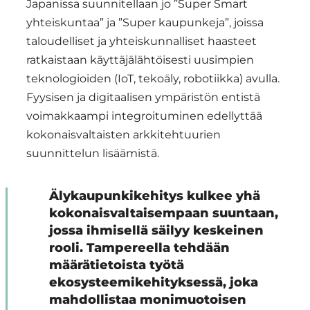
Japanissa suunnitellaan jo ”Super Smart
yhteiskuntaa” ja ”Super kaupunkeja”, joissa
taloudelliset ja yhteiskunnalliset haasteet
ratkaistaan käyttäjälähtöisesti uusimpien
teknologioiden (IoT, tekoäly, robotiikka) avulla.
Fyysisen ja digitaalisen ympäristön entistä
voimakkaampi integroituminen edellyttää
kokonaisvaltaisten arkkitehtuurien
suunnittelun lisäämistä.
Älykaupunkikehitys kulkee yhä
kokonaisvaltaisempaan suuntaan,
jossa ihmisellä säilyy keskeinen
rooli. Tampereella tehdään
määrätietoista työtä
ekosysteemikehityksessä, joka
mahdollistaa monimuotoisen