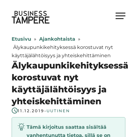
Siirry
suoraan
Business Tampere
sisältöön
Business
Tampere
Etusivu
»
Ajankohtaista
»
supports
Älykaupunkikehityksessä korostuvat nyt
talents,
käyttäjälähtöisyys ja yhteiskehittäminen
investors
Älykaupunkikehityksessä
and
korostuvat nyt
entrepreneurs
käyttäjälähtöisyys ja
in
making
yhteiskehittäminen
a
11.12.2019
-
UUTINEN
smooth
start
Tämä kirjoitus saattaa sisältää
in
vanhentunutta tietoa, sillä se on
Tampere