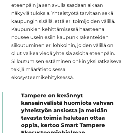
eteenpäin ja sen avulla saadaan aikaan
näkyviä tuloksia. Yhteistyötä tarvitaan sekä
kaupungin sisällä, että eri toimijoiden välillä.
Kaupunkien kehittämisessä haasteena
nousee usein esiin kaupunkirakenteiden
siiloutuminen eri lohkoihin, joiden välillä on
ollut vaikea viedä yhteisiä asioita eteenpäin.
Siiloutumisen estäminen onkin yksi ratkaiseva
tekijä määrätietoisessa
ekosysteemikehityksessä.
Tampere on kerännyt
kansainvälistä huomiota vahvan
yhteistyön ansiosta ja meidän
tavasta toimia halutaan ottaa
oppia, kertoo Smart Tampere
Ekosysteemiohjelman