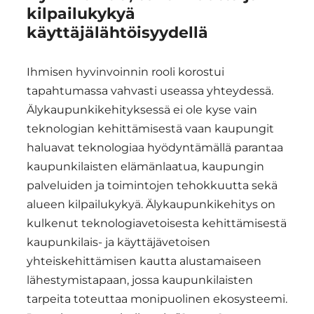
kilpailukykyä
käyttäjälähtöisyydellä
Ihmisen hyvinvoinnin rooli korostui
tapahtumassa vahvasti useassa yhteydessä.
Älykaupunkikehityksessä ei ole kyse vain
teknologian kehittämisestä vaan kaupungit
haluavat teknologiaa hyödyntämällä parantaa
kaupunkilaisten elämänlaatua, kaupungin
palveluiden ja toimintojen tehokkuutta sekä
alueen kilpailukykyä. Älykaupunkikehitys on
kulkenut teknologiavetoisesta kehittämisestä
kaupunkilais- ja käyttäjävetoisen
yhteiskehittämisen kautta alustamaiseen
lähestymistapaan, jossa kaupunkilaisten
tarpeita toteuttaa monipuolinen ekosysteemi.