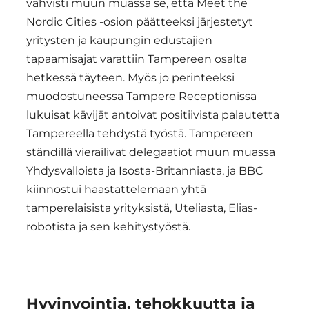
vahvisti muun muassa se, että Meet the
Nordic Cities -osion päätteeksi järjestetyt
yritysten ja kaupungin edustajien
tapaamisajat varattiin Tampereen osalta
hetkessä täyteen. Myös jo perinteeksi
muodostuneessa Tampere Receptionissa
lukuisat kävijät antoivat positiivista palautetta
Tampereella tehdystä työstä. Tampereen
ständillä vierailivat delegaatiot muun muassa
Yhdysvalloista ja Isosta-Britanniasta, ja BBC
kiinnostui haastattelemaan yhtä
tamperelaisista yrityksistä, Uteliasta, Elias-
robotista ja sen kehitystyöstä.
Hyvinvointia, tehokkuutta ja