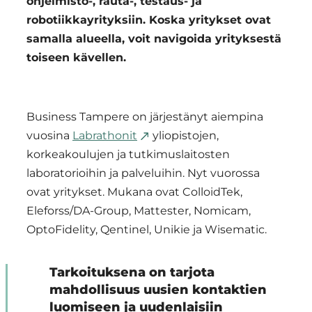
ohjelmisto-, rauta-, testaus- ja
robotiikkayrityksiin. Koska yritykset ovat
samalla alueella, voit navigoida yrityksestä
toiseen kävellen.
Business Tampere on järjestänyt aiempina
vuosina
Labrathonit
yliopistojen,
korkeakoulujen ja tutkimuslaitosten
laboratorioihin ja palveluihin. Nyt vuorossa
ovat yritykset. Mukana ovat ColloidTek,
Eleforss/DA-Group, Mattester, Nomicam,
OptoFidelity, Qentinel, Unikie ja Wisematic.
Tarkoituksena on tarjota
mahdollisuus uusien kontaktien
luomiseen ja uudenlaisiin