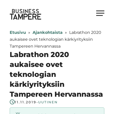
Siirry
suoraan
Business Tampere
sisältöön
Business
Tampere
Etusivu
»
Ajankohtaista
»
Labrathon 2020
supports
aukaisee ovet teknologian kärkiyrityksiin
talents,
Tampereen Hervannassa
investors
Labrathon 2020
and
aukaisee ovet
entrepreneurs
teknologian
in
making
kärkiyrityksiin
a
Tampereen Hervannassa
smooth
start
11.11.2019
-
UUTINEN
in
Tampere