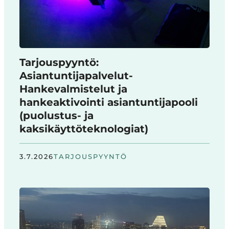
Tarjouspyyntö:
Asiantuntijapalvelut-
Hankevalmistelut ja
hankeaktivointi asiantuntijapooli
(puolustus- ja
kaksikäyttöteknologiat)
3.7.2026
TARJOUSPYYNTÖ