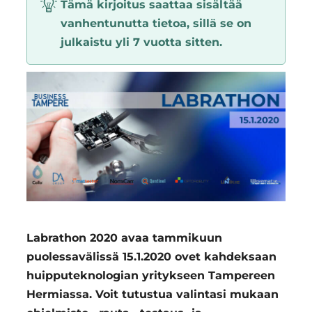
Tämä kirjoitus saattaa sisältää
Region
vanhentunutta tietoa, sillä se on
julkaistu yli 7 vuotta sitten.
Labrathon 2020 avaa tammikuun
puolessavälissä 15.1.2020 ovet kahdeksaan
huipputeknologian yritykseen Tampereen
Hermiassa. Voit tutustua valintasi mukaan