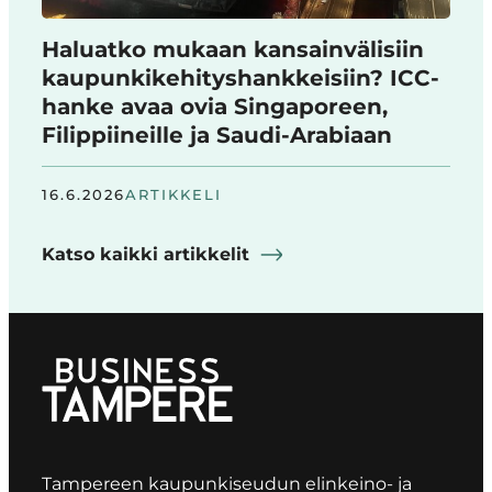
Haluatko mukaan kansainvälisiin
kaupunkikehityshankkeisiin? ICC-
hanke avaa ovia Singaporeen,
Filippiineille ja Saudi-Arabiaan
16.6.2026
ARTIKKELI
Katso kaikki artikkelit
Tampereen kaupunkiseudun elinkeino- ja