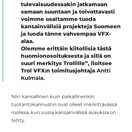
tulevaisuudessakin jatkamaan
samaan suuntaan ja toivottavasti
voimme osaltamme tuoda
kansainvälisiä projekteja Suomeen
ja luoda tänne vahvempaa VFX-
alaa.
Olemme erittäin kiitollisia tästä
huomionosoituksesta ja sillä on
suuri merkitys Trollille”, iloitsee
Trol VFX:n toimitusjohtaja
Antti
Kulmala.
Niin kansallinen kuin paikallinenkin
tuotantokannustin ovat olleet merkittävässä
roolissa, kun uusia kansainvälisiä avauksia on
tehty.