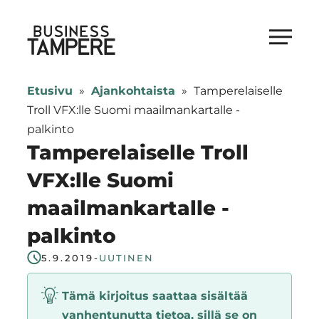
Siirry
suoraan
Business Tampere
sisältöön
Business
Tampere
Etusivu
»
Ajankohtaista
»
Tamperelaiselle
supports
Troll VFX:lle Suomi maailmankartalle -
talents,
palkinto
investors
Tamperelaiselle Troll
and
VFX:lle Suomi
entrepreneurs
maailmankartalle -
in
making
palkinto
a
5.9.2019
-
UUTINEN
smooth
start
Tämä kirjoitus saattaa sisältää
in
vanhentunutta tietoa, sillä se on
Tampere