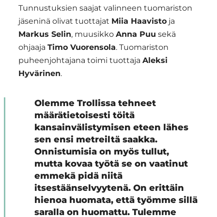
Tunnustuksien saajat valinneen tuomariston
jäseninä olivat tuottajat
Miia Haavisto
ja
Markus Selin
, muusikko
Anna Puu
sekä
ohjaaja
Timo Vuorensola
. Tuomariston
puheenjohtajana toimi tuottaja
Aleksi
Hyvärinen
.
Olemme Trollissa tehneet
määrätietoisesti töitä
kansainvälistymisen eteen lähes
sen ensi metreiltä saakka.
Onnistumisia on myös tullut,
mutta kovaa työtä se on vaatinut
emmekä pidä niitä
itsestäänselvyytenä. On erittäin
hienoa huomata, että työmme sillä
saralla on huomattu. Tulemme