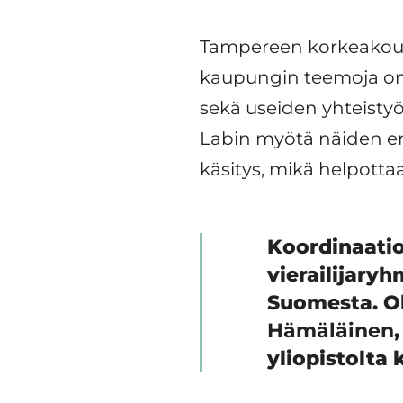
Tampereen korkeakoulu
kaupungin teemoja on j
sekä useiden yhteisty
Labin myötä näiden er
käsitys, mikä helpotta
Koordinaatio
vierailijaryh
Suomesta. Ol
Hämäläinen
yliopistolta 