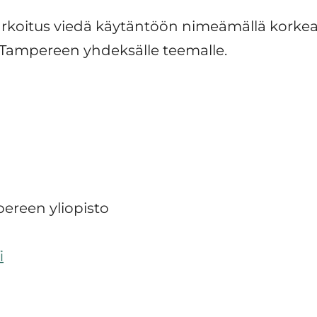
tarkoitus viedä käytäntöön nimeämällä korke
 Tampereen yhdeksälle teemalle.
pereen yliopisto
i