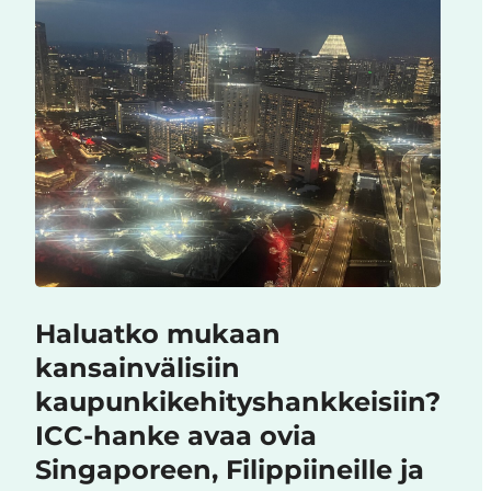
Haluatko mukaan
kansainvälisiin
kaupunkikehityshankkeisiin?
ICC-hanke avaa ovia
Singaporeen, Filippiineille ja