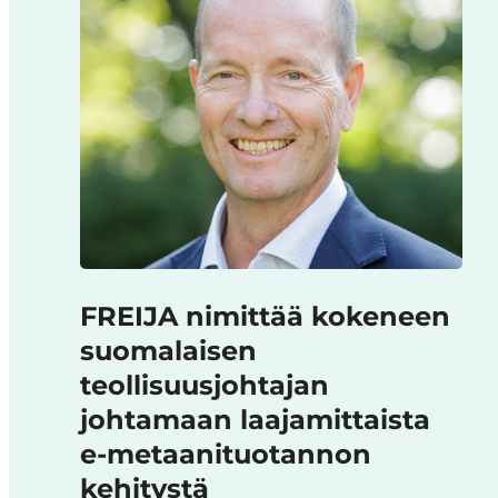
FREIJA nimittää kokeneen
suomalaisen
teollisuusjohtajan
johtamaan laajamittaista
e-metaanituotannon
kehitystä