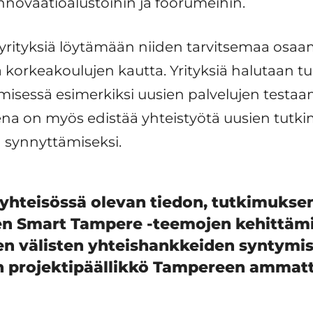
nnovaatioalustoihin ja foorumeihin.
yrityksiä löytämään niiden tarvitsemaa osaam
orkeakoulujen kautta. Yrityksiä halutaan tu
misessä esimerkiksi uusien palvelujen testaa
eena on myös edistää yhteistyötä uusien tutki
 synnyttämiseksi.
hteisössä olevan tiedon, tutkimukse
n Smart Tampere -teemojen kehittäm
den välisten yhteishankkeiden syntymi
 projektipäällikkö Tampereen ammatt