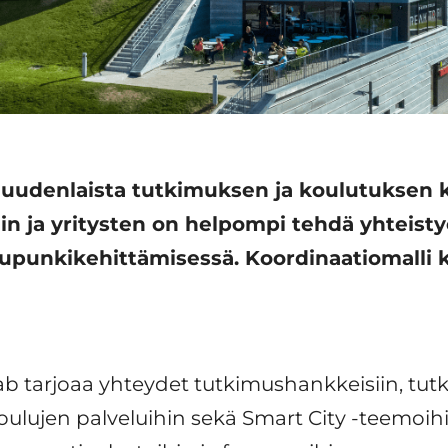
uudenlaista tutkimuksen ja koulutuksen k
in ja yritysten on helpompi tehdä yhteist
upunkikehittämisessä. Koordinaatiomalli 
Lab tarjoaa yhteydet tutkimushankkeisiin, tutk
oulujen palveluihin sekä Smart City -teemoihin