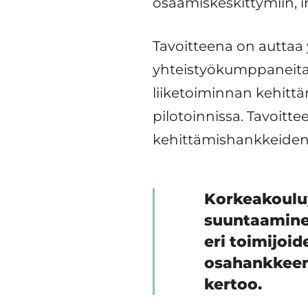
osaamiskeskittymiin, i
Tavoitteena on auttaa 
yhteistyökumppaneita k
liiketoiminnan kehittä
pilotoinnissa. Tavoitt
kehittämishankkeiden
Korkeakouluy
suuntaamine
eri toimijoi
osahankkeen
kertoo.