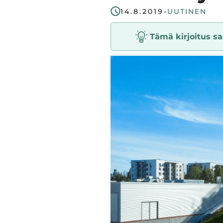
start
14.8.2019
-
UUTINEN
in
Tämä kirjoitus saa
Tampere
Region