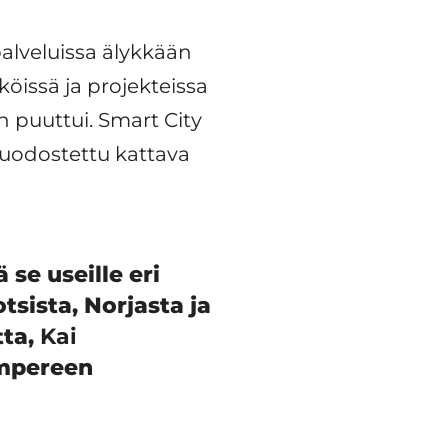
alveluissa älykkään
öissä ja projekteissa
 puuttui. Smart City
muodostettu kattava
se useille eri
tsista, Norjasta ja
tta,
Kai
ampereen