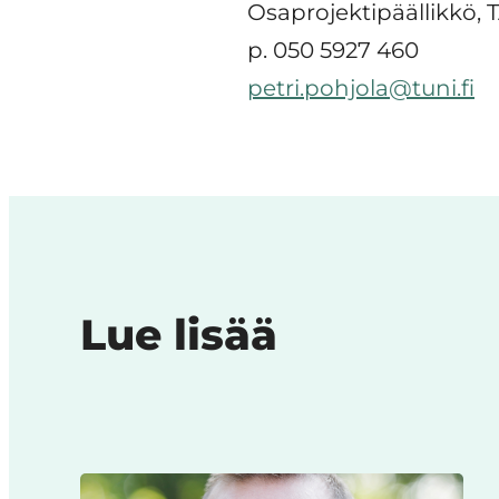
Osaprojektipäällikkö,
p. 050 5927 460
petri.pohjola@tuni.fi
Lue lisää