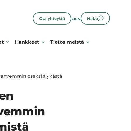
Ota yhteyttä
Haku
FI
EN
at
Hankkeet
Tietoa meistä
 vahvemmin osaksi älykästä
een
hvemmin
mistä