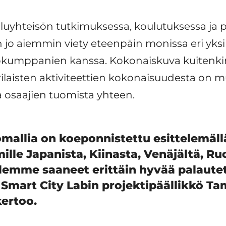
yhteisön tutkimuksessa, koulutuksessa ja p
o aiemmin viety eteenpäin monissa eri yksik
ökumppanien kanssa. Kokonaiskuva kuitenkin
ilaisten aktiviteettien kokonaisuudesta on 
a osaajien tuomista yhteen.
mallia on koeponnistettu esittelemällä 
mille Japanista, Kiinasta, Venäjältä, Ruo
emme saaneet erittäin hyvää palaute
, Smart City Labin projektipäällikkö T
kertoo.