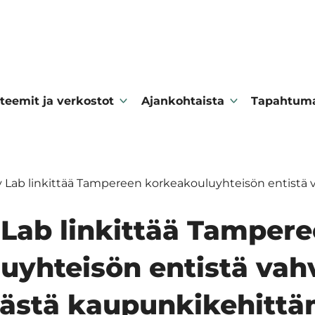
teemit ja verkostot
Ajankohtaista
Tapahtum
y Lab linkittää Tampereen korkeakouluyhteisön entistä
 Lab linkittää Tamper
uyhteisön entistä va
kästä kaupunkikehittä