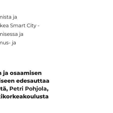
ista ja
kea Smart City -
misessa ja
mus- ja
n ja osaamisen
iseen edesauttaa
stä,
Petri Pohjola
,
ikorkeakoulusta