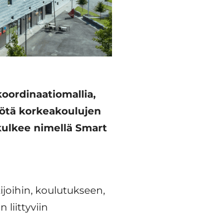
oordinaatiomallia,
yötä korkeakoulujen
kulkee nimellä Smart
ijoihin, koulutukseen,
 liittyviin