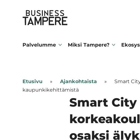
Siirry
Business Tampere
suoraan
sisältöön
Business
Tampere
Palvelumme
Miksi Tampere?
Ekosys
supports
talents,
investors
Etusivu
»
Ajankohtaista
»
Smart Cit
and
kaupunkikehittämistä
entrepreneurs
Smart City
in
korkeakoul
making
a
osaksi äly
smooth