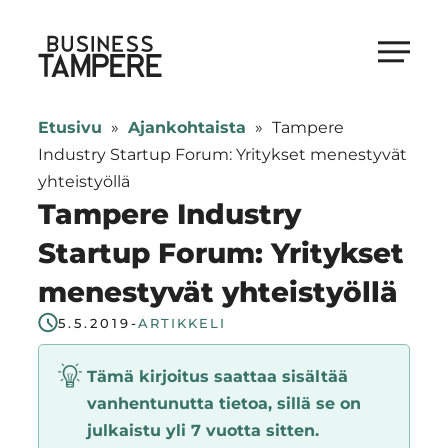
Siirry
suoraan
Business Tampere
sisältöön
Business
Tampere
Etusivu
»
Ajankohtaista
»
Tampere
supports
Industry Startup Forum: Yritykset menestyvät
talents,
yhteistyöllä
investors
Tampere Industry
and
Startup Forum: Yritykset
entrepreneurs
menestyvät yhteistyöllä
in
making
5.5.2019
-
ARTIKKELI
a
smooth
Tämä kirjoitus saattaa sisältää
start
vanhentunutta tietoa, sillä se on
in
julkaistu yli 7 vuotta sitten.
Tampere