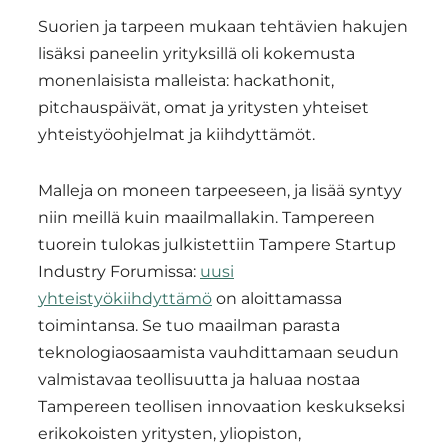
Suorien ja tarpeen mukaan tehtävien hakujen
lisäksi paneelin yrityksillä oli kokemusta
monenlaisista malleista: hackathonit,
pitchauspäivät, omat ja yritysten yhteiset
yhteistyöohjelmat ja kiihdyttämöt.
Malleja on moneen tarpeeseen, ja lisää syntyy
niin meillä kuin maailmallakin. Tampereen
tuorein tulokas julkistettiin Tampere Startup
Industry Forumissa:
uusi
yhteistyökiihdyttämö
on aloittamassa
toimintansa. Se tuo maailman parasta
teknologiaosaamista vauhdittamaan seudun
valmistavaa teollisuutta ja haluaa nostaa
Tampereen teollisen innovaation keskukseksi
erikokoisten yritysten, yliopiston,