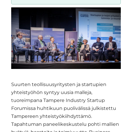
Region
Suurten teollisuusyritysten ja startupien
yhteistyöhön syntyy uusia malleja,
tuoreimpana Tampere Industry Startup
Forumissa huhtikuun puolivälissä julkistettu
Tampereen yhteistyökiihdyttämö.
Tapahtuman paneelikeskustelu pohti mallien