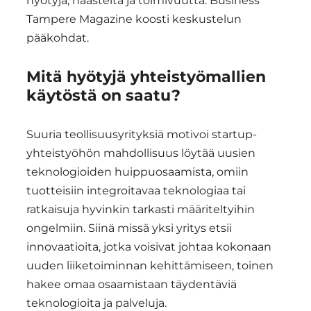
hyötyjä, haasteita ja toimivuutta. Business
Tampere Magazine koosti keskustelun
pääkohdat.
Mitä hyötyjä yhteistyömallien
käytöstä on saatu?
Suuria teollisuusyrityksiä motivoi startup-
yhteistyöhön mahdollisuus löytää uusien
teknologioiden huippuosaamista, omiin
tuotteisiin integroitavaa teknologiaa tai
ratkaisuja hyvinkin tarkasti määriteltyihin
ongelmiin. Siinä missä yksi yritys etsii
innovaatioita, jotka voisivat johtaa kokonaan
uuden liiketoiminnan kehittämiseen, toinen
hakee omaa osaamistaan täydentäviä
teknologioita ja palveluja.