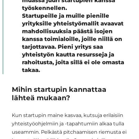
muassa juuri startupien kanssa
työskennellen.
Startupeille ja muille pienille
yrityksille yhteistyömallit avaavat
mahdollisuuksia päästä isojen
kanssa toimialoille, joille niillä on
tarjottavaa. Pieni yritys saa
yhteistyön kautta resursseja ja
rahoitusta, joita sillä ei ole omasta
takaa.
Mihin startupin kannattaa
lähteä mukaan?
Kun startupin maine kasvaa, kutsuja erilaisiin
yhteistyöohjelmiin ja -tapahtumiin alkaa tulla
useammin. Pelkästä pitchaamisen riemusta ei