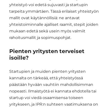
yhteistyö voi edetä sujuvasti ja startupin
tarpeita ymmärtäen. Tässä erilaiset yhteistyön
mallit ovat käytännöllisiä: ne antavat
yhteistoiminnalle ajalliset raamit, stepit joiden
mukaan edetä sekä usein myös valmiit
rahoitusmallit ja sopimuspohjat.
Pienten yritysten terveiset
isoille?
Startupien ja muiden pienten yritysten
kannalta on tärkeää, että yhteistyössä
päästään hyvään vauhtiin mahdollisimman
nopeasti. Ilmaistyötä ei kannata ehdotella tai
startup voi viedä osaamisensa toiseen
yritykseen, ja IPR:n suhteen vaatimuksena on