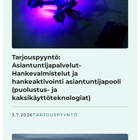
Tarjouspyyntö:
Asiantuntijapalvelut-
Hankevalmistelut ja
hankeaktivointi asiantuntijapooli
(puolustus- ja
kaksikäyttöteknologiat)
3.7.2026
TARJOUSPYYNTÖ