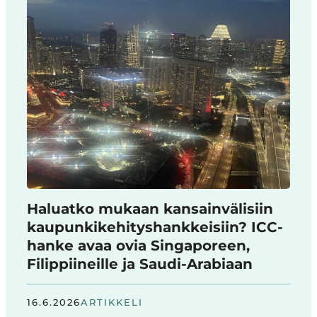
Haluatko mukaan kansainvälisiin
kaupunkikehityshankkeisiin? ICC-
hanke avaa ovia Singaporeen,
Filippiineille ja Saudi-Arabiaan
16.6.2026
ARTIKKELI