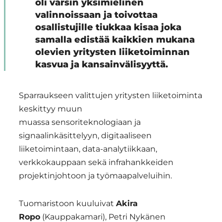
oli varsin yksimielinen
valinnoissaan ja toivottaa
osallistujille tiukkaa kisaa joka
samalla edistää kaikkien mukana
olevien yritysten liiketoiminnan
kasvua ja kansainvälisyyttä.
Sparraukseen valittujen yritysten liiketoiminta
keskittyy muun
muassa sensoriteknologiaan ja
signaalinkäsittelyyn, digitaaliseen
liiketoimintaan, data-analytiikkaan,
verkkokauppaan sekä infrahankkeiden
projektinjohtoon ja työmaapalveluihin.
Tuomaristoon kuuluivat
Akira
Ropo
(Kauppakamari), Petri Nykänen