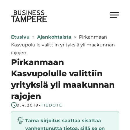
Siirry
suoraan
Business Tampere
sisältöön
Business
Tampere
Etusivu
»
Ajankohtaista
»
Pirkanmaan
supports
Kasvupolulle valittiin yrityksiä yli maakunnan
talents,
rajojen
investors
Pirkanmaan
and
Kasvupolulle valittiin
entrepreneurs
yrityksiä yli maakunnan
in
making
rajojen
a
9.4.2019
-
TIEDOTE
smooth
start
Tämä kirjoitus saattaa sisältää
in
vanhentunutta tietoa, sillä se on
Tampere