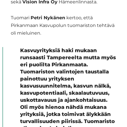
sekä
Vision Infra Oy
Hämeenlinnasta.
Tuomari
Petri Nykänen
kertoo, että
Pirkanmaan Kasvupolun tuomariston tehtävä
oli mieluinen.
Kasvuyrityksiä haki mukaan
runsaasti Tampereelta mutta myös
eri puolilta Pirkanmaata.
Tuomariston valintojen taustalla
painottuu yrityksen
kasvusuunnitelma, kasvun nälkä,
kasvupotentiaali, skaalautuvuus,
uskottavauus ja ajankohtaisuus.
Oli myös hienoa nähdä mukana
yrityksiä, jotka toimivat älykkään
turvallisuuden piirissä. Tuomaristo