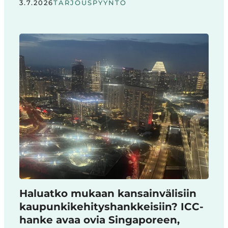
3.7.2026
TARJOUSPYYNTÖ
Haluatko mukaan kansainvälisiin
kaupunkikehityshankkeisiin? ICC-
hanke avaa ovia Singaporeen,