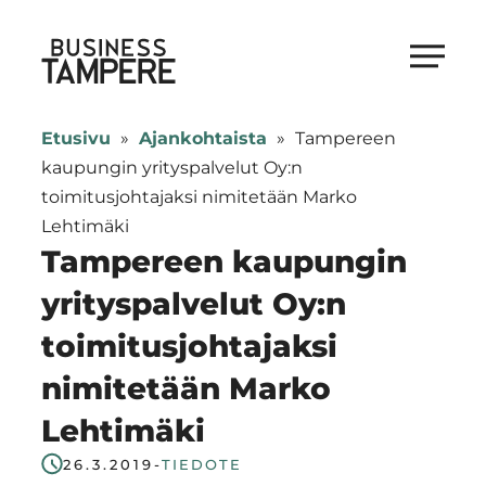
Siirry
suoraan
Business Tampere
sisältöön
Business
Tampere
Etusivu
»
Ajankohtaista
»
Tampereen
supports
kaupungin yrityspalvelut Oy:n
talents,
toimitusjohtajaksi nimitetään Marko
investors
Lehtimäki
and
Tampereen kaupungin
entrepreneurs
yrityspalvelut Oy:n
in
toimitusjohtajaksi
making
a
nimitetään Marko
smooth
Lehtimäki
start
in
26.3.2019
-
TIEDOTE
Tampere