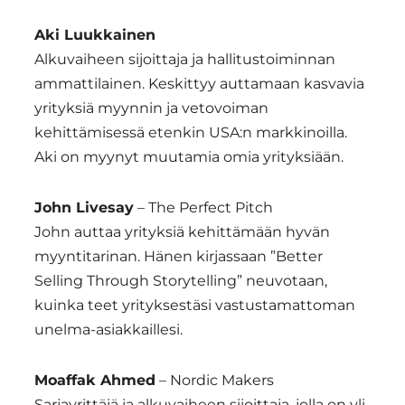
Aki Luukkainen
Alkuvaiheen sijoittaja ja hallitustoiminnan
ammattilainen. Keskittyy auttamaan kasvavia
yrityksiä myynnin ja vetovoiman
kehittämisessä etenkin USA:n markkinoilla.
Aki on myynyt muutamia omia yrityksiään.
John Livesay
– The Perfect Pitch
John auttaa yrityksiä kehittämään hyvän
myyntitarinan. Hänen kirjassaan ”Better
Selling Through Storytelling” neuvotaan,
kuinka teet yrityksestäsi vastustamattoman
unelma-asiakkaillesi.
Moaffak Ahmed
– Nordic Makers
Sarjayrittäjä ja alkuvaiheen sijoittaja, jolla on yli