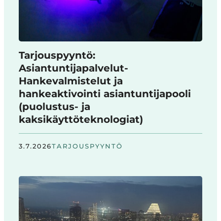
Tarjouspyyntö:
Asiantuntijapalvelut-
Hankevalmistelut ja
hankeaktivointi asiantuntijapooli
(puolustus- ja
kaksikäyttöteknologiat)
3.7.2026
TARJOUSPYYNTÖ