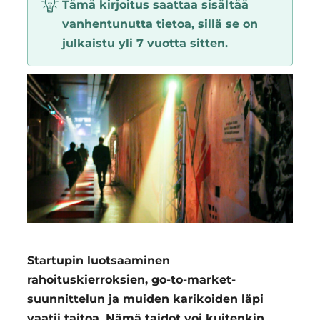
Tämä kirjoitus saattaa sisältää
Region
vanhentunutta tietoa, sillä se on
julkaistu yli 7 vuotta sitten.
Startupin luotsaaminen
rahoituskierroksien, go-to-market-
suunnittelun ja muiden karikoiden läpi
vaatii taitoa. Nämä taidot voi kuitenkin