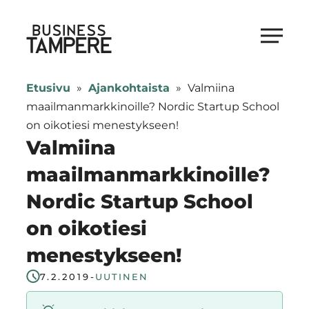
Siirry
suoraan
Business Tampere
sisältöön
Business
Tampere
Etusivu
»
Ajankohtaista
»
Valmiina
supports
maailmanmarkkinoille? Nordic Startup School
talents,
on oikotiesi menestykseen!
investors
Valmiina
and
maailmanmarkkinoille?
entrepreneurs
Nordic Startup School
in
making
on oikotiesi
a
menestykseen!
smooth
start
7.2.2019
-
UUTINEN
in
Tampere