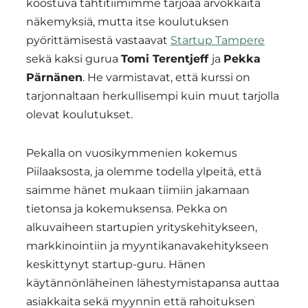
koostuva tähtitiimimme tarjoaa arvokkaita
näkemyksiä, mutta itse koulutuksen
pyörittämisestä vastaavat
Startup Tampere
sekä kaksi gurua
Tomi Terentjeff
ja
Pekka
Pärnänen
. He varmistavat, että kurssi on
tarjonnaltaan herkullisempi kuin muut tarjolla
olevat koulutukset.
Pekalla on vuosikymmenien kokemus
Piilaaksosta, ja olemme todella ylpeitä, että
saimme hänet mukaan tiimiin jakamaan
tietonsa ja kokemuksensa. Pekka on
alkuvaiheen startupien yrityskehitykseen,
markkinointiin ja myyntikanavakehitykseen
keskittynyt startup-guru. Hänen
käytännönläheinen lähestymistapansa auttaa
asiakkaita sekä myynnin että rahoituksen