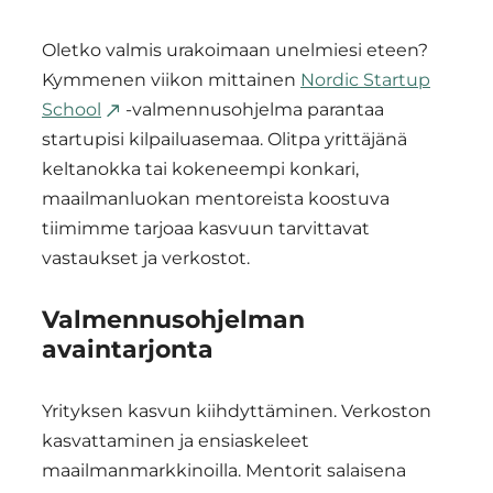
Oletko valmis urakoimaan unelmiesi eteen?
Kymmenen viikon mittainen
Nordic Startup
School
-valmennusohjelma parantaa
startupisi kilpailuasemaa. Olitpa yrittäjänä
keltanokka tai kokeneempi konkari,
maailmanluokan mentoreista koostuva
tiimimme tarjoaa kasvuun tarvittavat
vastaukset ja verkostot.
Valmennusohjelman
avaintarjonta
Yrityksen kasvun kiihdyttäminen. Verkoston
kasvattaminen ja ensiaskeleet
maailmanmarkkinoilla. Mentorit salaisena