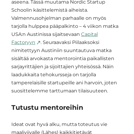
aseena. Tässä muutama Nordic Startup
Schoolin käsittelemistä aiheista.
Valmennusohjelman parhaalle on myös
tarjolla hulppea pääpalkinto – 4 viikon matka
USA:n Austinissa sijaitsevaan
Capital
Factoryyn
. Seuraavaksi Piilaaksoksi
nimitettyyn Austiniin suuntautuva matka
sisältää arvokasta mentorointia paikallisten
sarjayrittäjien ja sijoittajien yhteisössä. Näin
laadukkaita tehokursseja on tarjolla
tamperelaisille startupeille ani harvoin, joten
suosittelemme tarttumaan tilaisuuteen.
Tutustu mentoreihin
Ideat ovat hyvä alku, mutta toteutus vie
maaliviivalle (Lähes) kaikkitietävät