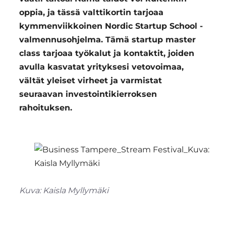
oppia, ja tässä valttikortin tarjoaa
kymmenviikkoinen Nordic Startup School -
valmennusohjelma. Tämä startup master
class tarjoaa työkalut ja kontaktit, joiden
avulla kasvatat yrityksesi vetovoimaa,
vältät yleiset virheet ja varmistat
seuraavan investointikierroksen
rahoituksen.
Kuva: Kaisla Myllymäki