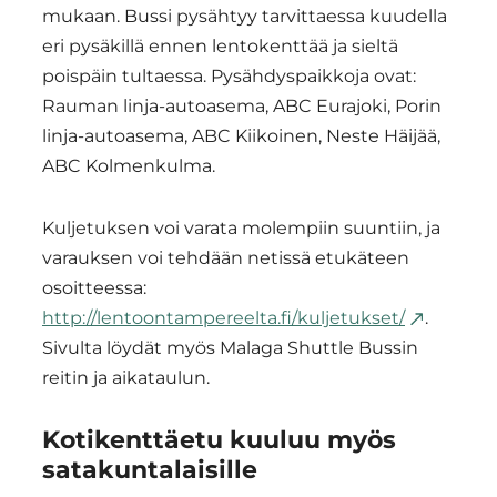
mukaan. Bussi pysähtyy tarvittaessa kuudella
eri pysäkillä ennen lentokenttää ja sieltä
poispäin tultaessa. Pysähdyspaikkoja ovat:
Rauman linja-autoasema, ABC Eurajoki, Porin
linja-autoasema, ABC Kiikoinen, Neste Häijää,
ABC Kolmenkulma.
Kuljetuksen voi varata molempiin suuntiin, ja
varauksen voi tehdään netissä etukäteen
osoitteessa:
http://lentoontampereelta.fi/kuljetukset/
.
Sivulta löydät myös Malaga Shuttle Bussin
reitin ja aikataulun.
Kotikenttäetu kuuluu myös
satakuntalaisille