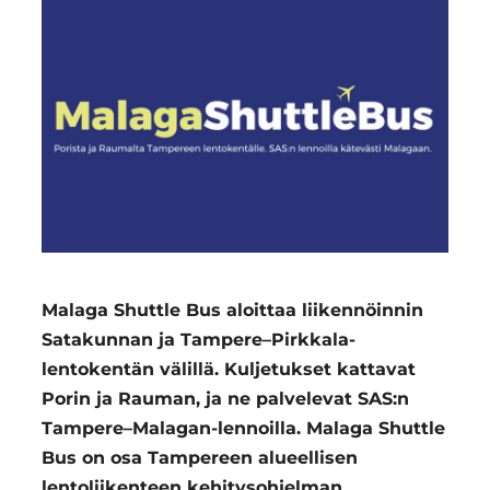
Region
Malaga Shuttle Bus aloittaa liikennöinnin
Satakunnan ja Tampere–Pirkkala-
lentokentän välillä. Kuljetukset kattavat
Porin ja Rauman, ja ne palvelevat SAS:n
Tampere–Malagan-lennoilla. Malaga Shuttle
Bus on osa Tampereen alueellisen
lentoliikenteen kehitysohjelman