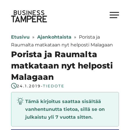
Siirry
suoraan
Business Tampere
sisältöön
Business
Tampere
Etusivu
»
Ajankohtaista
»
Porista ja
supports
Raumalta matkataan nyt helposti Malagaan
talents,
Porista ja Raumalta
investors
matkataan nyt helposti
and
Malagaan
entrepreneurs
in
24.1.2019
-
TIEDOTE
making
a
Tämä kirjoitus saattaa sisältää
smooth
vanhentunutta tietoa, sillä se on
start
julkaistu yli 7 vuotta sitten.
in
Tampere