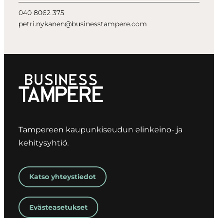
040 8062 375
petri.nykanen@businesstampere.com
Tampereen kaupunkiseudun elinkeino- ja
kehitysyhtiö.
Katso yhteystiedot
Evästeasetukset