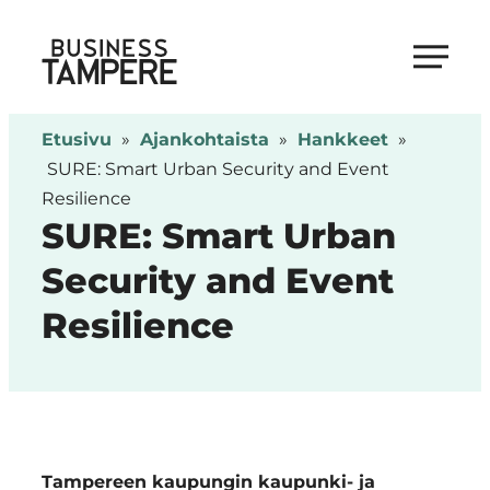
Siirry
suoraan
Business Tampere
sisältöön
Business
Tampere
Etusivu
»
Ajankohtaista
»
Hankkeet
»
supports
SURE: Smart Urban Security and Event
talents,
Resilience
investors
SURE: Smart Urban
and
Security and Event
entrepreneurs
in
Resilience
making
a
smooth
start
Smart
in
Tampereen kaupungin kaupunki- ja
Tampere