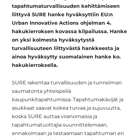
Manufacturing
tapahtumaturvallisuuden kehittämiseen
Region
Hub:
liittyvä SURE hanke hyväksyttiin EU:n
Yhdessä
Urban Innovative Actions ohjelman 4.
hakukierroksen kovassa kilpailussa. Hanke
kohti
on yksi kolmesta hyväksytystä
vahvaa
turvallisuuteen liittyvästä hankkeesta ja
ja
ainoa hyväksytty suomalainen hanke ko.
hakukierroksella.
vastuullista
valmistusta
SURE rakentaa turvallisuuden ja tunnelman
Pirkanmaalla
saumatonta yhteispeliä
kaupunkitapahtumissa. Tapahtumakävijät ja
asukkaat saavat kokea turvaa ja sujuvuutta,
koska SURE auttaa viranomaisia ja
tapahtumatuottajia suunnittelemaan,
ennakoimaan ja testaamaan tapahtuman eri